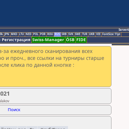
Servert
TA
JPN
MKD
LTU
NED
POL
POR
ROU
RUS
SRB
SVK
SWE
TUR
UKR
VIE
FontSize:11pt
 Регистрация
Swiss-Manager
ÖSB
FIDE
з-за ежедневного сканирования всех
o и проч., все ссылки на турниры старше
сле клика по данной кнопке :
021
ulakov
Поиск