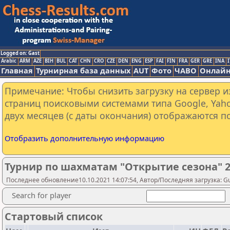
Logged on: Gast
Arabic
ARM
AZE
BIH
BUL
CAT
CHN
CRO
CZE
DEN
ENG
ESP
FAI
FIN
FRA
GER
GRE
INA
I
Главная
Турнирная база данных
AUT
Фото
ЧАВО
Онлайн
Примечание: Чтобы снизить загрузку на сервер и
страниц поисковыми системами типа Google, Yaho
двух месяцев (с даты окончания) отображаются по
Отобразить дополнительную информацию
Турнир по шахматам "Открытие сезона" 2
Последнее обновление10.10.2021 14:07:54, Автор/Последняя загрузка: G
Search for player
Стартовый список