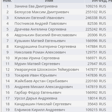
Ном.
Имя
ИН
ФЕД.
Р
1
Занина Ева Дмитриевна
109216
RUS
2
Белоусов Максим Дмитриевич
255102
RUS
3
Климкин Евгений Иванович
246338
RUS
4
Постников Андрей Павлович
82536
RUS
5
Драчева Ангелина Сергеевна
225242
RUS
6
Авдонькин Василий Вячеславович
20306
RUS
7
Кузьмин Матвей Евгеньевич
166996
RUS
8
Кандрашина Екатерина Сергеевна
147884
RUS
9
Николаев Роман Алексеевич
129751
RUS
10
Жукова Ирина Сергеевна
166971
RUS
11
Мурин Матвей Сергеевич
27647
RUS
12
Умарахунов Шохжохон Теймурович
147877
RUS
13
Токарев Иван Юрьевич
147836
RUS
14
Жайкбаев Арстан Серкбаевич
220160
RUS
15
Андреев Михаил Александрович
147819
RUS
16
Гарбар Фёдор Евгеньевич
166992
RUS
17
Урсол Дарья Андреевна
18014
RUS
18
Кандрашин Николай Сергеевич
35643
RUS
19
Елфимов Кирилл Андреевич
109215
RUS