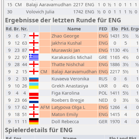
15
CM
Balaji Aaravamudhan
2217
ENG
1
0
½
1
0
1
1
1
30
Volovich Julia
1742
ENG
½
0
0
1
1
1
½
0
Ergebnisse der letzten Runde für ENG
Rd.
Br.
Nr.
Name
FED
Elo
Pkt.
Erg
9
6
7
Zhao George
ENG
1431
5½
½
9
12
63
Jakhria Kushal
ENG
0
5
1
9
23
87
Murawski Jan
ENG
1130
4½
1
9
22
97
Karakasidis Michail
GRE
1165
4½
0
9
28
44
Thatte Nishchal
ENG
1886
3½
½
9
2
15
CM
Balaji Aaravamudhan
ENG
2217
5½
1
9
2
33
Kuvaeva Veronika
RUS
0
6
1
9
10
26
Grekh Anastasiya
UKR
0
4½
0
9
4
4
Figa Karolina
POL
1411
5½
1
9
23
66
Roebers Bregje
NED
0
3½
½
9
17
62
AFM
Latypova Olga L
ENG
1266
4
0
9
18
51
Maton Emily
ENG
1415
4
0
9
11
11
Doll Rebecca
GER
1970
4
0
Spielerdetails für ENG
Rd.
Snr
Name
Elo
Land
Pkt.