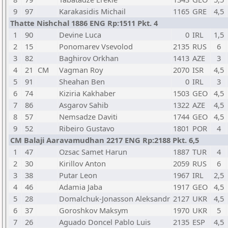
9
97
Karakasidis Michail
1165
GRE
4,5
Thatte Nishchal 1886 ENG Rp:1511 Pkt. 4
1
90
Devine Luca
0
IRL
1,5
2
15
Ponomarev Vsevolod
2135
RUS
6
3
82
Baghirov Orkhan
1413
AZE
3
4
21
CM
Vagman Roy
2070
ISR
4,5
5
91
Sheahan Ben
0
IRL
3
6
74
Kiziria Kakhaber
1503
GEO
4,5
7
86
Asgarov Sahib
1322
AZE
4,5
8
57
Nemsadze Daviti
1744
GEO
4,5
9
52
Ribeiro Gustavo
1801
POR
4
CM Balaji Aaravamudhan 2217 ENG Rp:2188 Pkt. 6,5
1
47
Ozsac Samet Harun
1887
TUR
4
2
30
Kirillov Anton
2059
RUS
6
3
38
Putar Leon
1967
IRL
2,5
4
46
Adamia Jaba
1917
GEO
4,5
5
28
Domalchuk-Jonasson Aleksandr
2127
UKR
4,5
6
37
Goroshkov Maksym
1970
UKR
5
7
26
Aguado Doncel Pablo Luis
2135
ESP
4,5