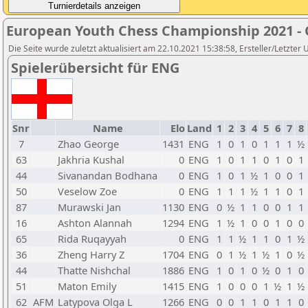
European Youth Chess Championship 2021 -
Die Seite wurde zuletzt aktualisiert am 22.10.2021 15:38:58, Ersteller/Letzter U
Spielerübersicht für ENG
Snr
Name
Elo
Land
1
2
3
4
5
6
7
8
7
Zhao George
1431
ENG
1
0
1
0
1
1
1
½
63
Jakhria Kushal
0
ENG
1
0
1
1
0
1
0
1
44
Sivanandan Bodhana
0
ENG
1
0
1
½
1
0
0
1
50
Veselow Zoe
0
ENG
1
1
1
½
1
1
0
1
87
Murawski Jan
1130
ENG
0
½
1
1
0
0
1
1
16
Ashton Alannah
1294
ENG
1
½
1
0
0
1
0
0
65
Rida Ruqayyah
0
ENG
1
1
½
1
1
0
1
½
36
Zheng Harry Z
1704
ENG
0
1
½
1
½
1
0
½
44
Thatte Nishchal
1886
ENG
1
0
1
0
½
0
1
0
51
Maton Emily
1415
ENG
1
0
0
0
1
½
1
½
62
AFM
Latypova Olga L
1266
ENG
0
0
1
1
0
1
1
0