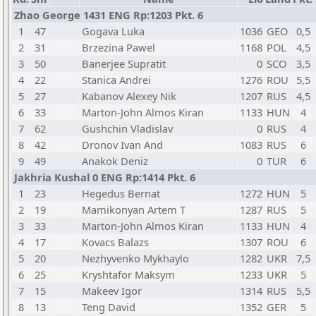
Zhao George 1431 ENG Rp:1203 Pkt. 6
1
47
Gogava Luka
1036
GEO
0,5
2
31
Brzezina Pawel
1168
POL
4,5
3
50
Banerjee Supratit
0
SCO
3,5
4
22
Stanica Andrei
1276
ROU
5,5
5
27
Kabanov Alexey Nik
1207
RUS
4,5
6
33
Marton-John Almos Kiran
1133
HUN
4
7
62
Gushchin Vladislav
0
RUS
4
8
42
Dronov Ivan And
1083
RUS
6
9
49
Anakok Deniz
0
TUR
6
Jakhria Kushal 0 ENG Rp:1414 Pkt. 6
1
23
Hegedus Bernat
1272
HUN
5
2
19
Mamikonyan Artem T
1287
RUS
5
3
33
Marton-John Almos Kiran
1133
HUN
4
4
17
Kovacs Balazs
1307
ROU
6
5
20
Nezhyvenko Mykhaylo
1282
UKR
7,5
6
25
Kryshtafor Maksym
1233
UKR
5
7
15
Makeev Igor
1314
RUS
5,5
8
13
Teng David
1352
GER
5