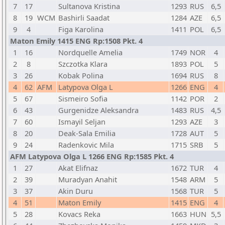
7
17
Sultanova Kristina
1293
RUS
6,5
8
19
WCM
Bashirli Saadat
1284
AZE
6,5
9
4
Figa Karolina
1411
POL
6,5
Maton Emily 1415 ENG Rp:1508 Pkt. 4
1
16
Nordquelle Amelia
1749
NOR
4
2
8
Szczotka Klara
1893
POL
5
3
26
Kobak Polina
1694
RUS
8
4
62
AFM
Latypova Olga L
1266
ENG
4
5
67
Sismeiro Sofia
1142
POR
2
6
43
Gurgenidze Aleksandra
1483
RUS
4,5
7
60
Ismayil Seljan
1293
AZE
3
8
20
Deak-Sala Emilia
1728
AUT
5
9
24
Radenkovic Mila
1715
SRB
5
AFM Latypova Olga L 1266 ENG Rp:1585 Pkt. 4
1
27
Akat Elifnaz
1672
TUR
4
2
39
Muradyan Anahit
1548
ARM
5
3
37
Akin Duru
1568
TUR
5
4
51
Maton Emily
1415
ENG
4
5
28
Kovacs Reka
1663
HUN
5,5