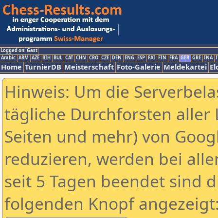
Logged on: Gast
Arabic
ARM
AZE
BIH
BUL
CAT
CHN
CRO
CZE
DEN
ENG
ESP
FAI
FIN
FRA
GER
GRE
INA
I
Home
TurnierDB
Meisterschaft
Foto-Galerie
Meldekartei
El
Hinweis: Um die Serverbela
tägliche Durchforsten aller 
Seiten und mehr) von Goog
reduzieren, werden bei alle
seit 5 Tagen beendet sind d
folgenden Knopf angezeigt