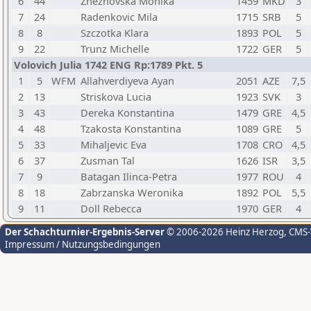
6
44
Zhezhovska Monika
1459
MKD
3
7
24
Radenkovic Mila
1715
SRB
5
8
8
Szczotka Klara
1893
POL
5
9
22
Trunz Michelle
1722
GER
5
Volovich Julia 1742 ENG Rp:1789 Pkt. 5
1
5
WFM
Allahverdiyeva Ayan
2051
AZE
7,5
2
13
Striskova Lucia
1923
SVK
3
3
43
Dereka Konstantina
1479
GRE
4,5
4
48
Tzakosta Konstantina
1089
GRE
5
5
33
Mihaljevic Eva
1708
CRO
4,5
6
37
Zusman Tal
1626
ISR
3,5
7
9
Batagan Ilinca-Petra
1977
ROU
4
8
18
Zabrzanska Weronika
1892
POL
5,5
9
11
Doll Rebecca
1970
GER
4
Der Schachturnier-Ergebnis-Server
© 2006-2026 Heinz Herzog
, CMS
Impressum / Nutzungsbedingungen