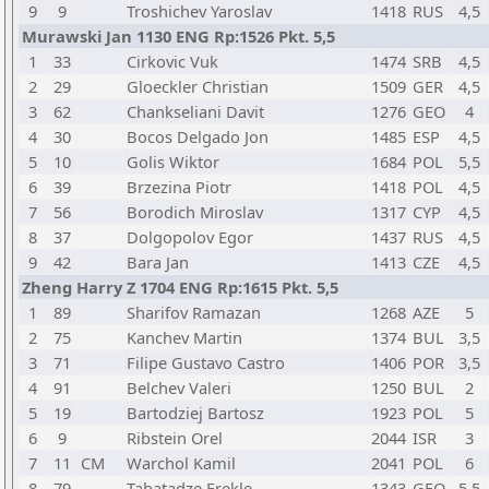
9
9
Troshichev Yaroslav
1418
RUS
4,5
Murawski Jan 1130 ENG Rp:1526 Pkt. 5,5
1
33
Cirkovic Vuk
1474
SRB
4,5
2
29
Gloeckler Christian
1509
GER
4,5
3
62
Chankseliani Davit
1276
GEO
4
4
30
Bocos Delgado Jon
1485
ESP
4,5
5
10
Golis Wiktor
1684
POL
5,5
6
39
Brzezina Piotr
1418
POL
4,5
7
56
Borodich Miroslav
1317
CYP
4,5
8
37
Dolgopolov Egor
1437
RUS
4,5
9
42
Bara Jan
1413
CZE
4,5
Zheng Harry Z 1704 ENG Rp:1615 Pkt. 5,5
1
89
Sharifov Ramazan
1268
AZE
5
2
75
Kanchev Martin
1374
BUL
3,5
3
71
Filipe Gustavo Castro
1406
POR
3,5
4
91
Belchev Valeri
1250
BUL
2
5
19
Bartodziej Bartosz
1923
POL
5
6
9
Ribstein Orel
2044
ISR
3
7
11
CM
Warchol Kamil
2041
POL
6
8
79
Tabatadze Erekle
1343
GEO
5,5