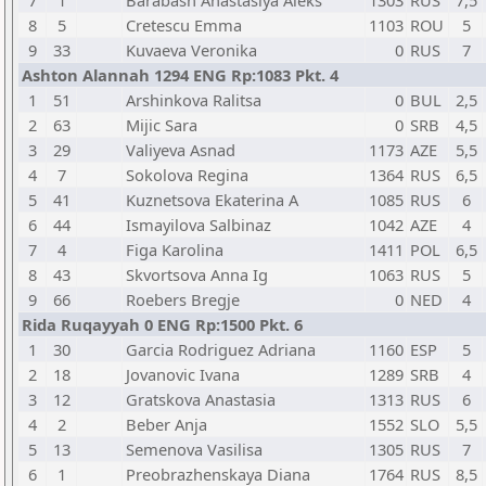
7
1
Barabash Anastasiya Aleks
1303
RUS
7,5
8
5
Cretescu Emma
1103
ROU
5
9
33
Kuvaeva Veronika
0
RUS
7
Ashton Alannah 1294 ENG Rp:1083 Pkt. 4
1
51
Arshinkova Ralitsa
0
BUL
2,5
2
63
Mijic Sara
0
SRB
4,5
3
29
Valiyeva Asnad
1173
AZE
5,5
4
7
Sokolova Regina
1364
RUS
6,5
5
41
Kuznetsova Ekaterina A
1085
RUS
6
6
44
Ismayilova Salbinaz
1042
AZE
4
7
4
Figa Karolina
1411
POL
6,5
8
43
Skvortsova Anna Ig
1063
RUS
5
9
66
Roebers Bregje
0
NED
4
Rida Ruqayyah 0 ENG Rp:1500 Pkt. 6
1
30
Garcia Rodriguez Adriana
1160
ESP
5
2
18
Jovanovic Ivana
1289
SRB
4
3
12
Gratskova Anastasia
1313
RUS
6
4
2
Beber Anja
1552
SLO
5,5
5
13
Semenova Vasilisa
1305
RUS
7
6
1
Preobrazhenskaya Diana
1764
RUS
8,5