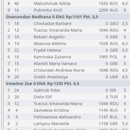
8
40
Matushchak Nikita
1933
RUS
4,5
9
16
Putrenko Kirill
2200
RUS
6
Sivanandan Bodhana 0 ENG Rp:1101 Pkt. 5,5
1
18
Chiokadze Barbare
0
GEO
5,5
2
12
Tcaciuc Smaranda-Maria
1044
ROU
4
3
16
Bekiari Angeliki
0
GRE
5
4
14
Abasova Adelina
1028
RUS
6,5
5
22
Frydel Helena
0
GER
3,5
6
10
Kaminska Zuzanna
1065
POL
6
7
15
Afantiti Maria Varvara
0
GRE
5
8
11
Cristurean Andreea-Nuria
1048
ROU
4,5
9
26
Grekh Anastasiya
0
UKR
4,5
Veselow Zoe 0 ENG Rp:1235 Pkt. 6,5
1
24
Galmidi Ester
0
ISR
3
2
20
Didin Elif
0
TUR
5
3
12
Tcaciuc Smaranda-Maria
1044
ROU
4
4
4
Zavivaeva Kristina
1145
RUS
7
5
3
Pehlivanova Aleksandra
1147
BUL
3
6
2
Lampou Marianta
1158
GRE
5,5