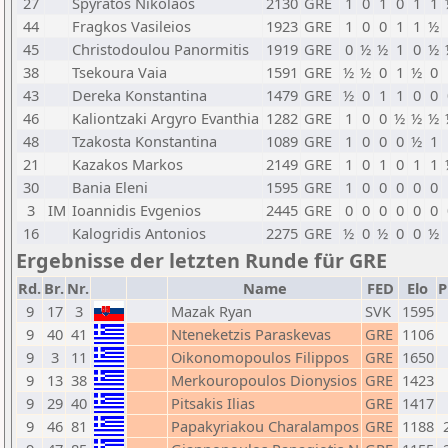
27
Spyratos Nikolaos
2130
GRE
1
0
1
0
1
1
44
Fragkos Vasileios
1923
GRE
1
0
0
1
1
½
45
Christodoulou Panormitis
1919
GRE
0
½
½
1
0
½
38
Tsekoura Vaia
1591
GRE
½
½
0
1
½
0
43
Dereka Konstantina
1479
GRE
½
0
1
1
0
0
46
Kaliontzaki Argyro Evanthia
1282
GRE
1
0
0
½
½
½
48
Tzakosta Konstantina
1089
GRE
1
0
0
0
½
1
21
Kazakos Markos
2149
GRE
1
0
1
0
1
1
30
Bania Eleni
1595
GRE
1
0
0
0
0
0
3
IM
Ioannidis Evgenios
2445
GRE
0
0
0
0
0
0
16
Kalogridis Antonios
2275
GRE
½
0
½
0
0
½
Ergebnisse der letzten Runde für GRE
Rd.
Br.
Nr.
Name
FED
Elo
P
9
17
3
Mazak Ryan
SVK
1595
9
40
41
Nteneketzis Paraskevas
GRE
1106
9
3
11
Oikonomopoulos Filippos
GRE
1650
9
13
38
Merkouropoulos Dionysios
GRE
1423
9
29
40
Pitsakis Ilias
GRE
1417
9
46
81
Papakyriakou Charalampos
GRE
1188