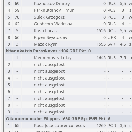
3
69
Kuznetsov Dmitry
0
RUS
5,5
w
4
58
Farkhutdinov Timur
0
RUS
3
s
5
78
Sulek Grzegorz
0
POL
3
w
6
62
Gushchin Vladislav
0
RUS
4
s
7
5
Rusu Lucas
1526
ROU
5,5
w
8
66
Kipen Svyatoslav
0
UKR
4
w
9
3
Mazak Ryan
1595
SVK
4,5
s
Nteneketzis Paraskevas 1106 GRE Pkt. 0
1
1
Kleimenov Nikolay
1645
RUS
7,5
-
2
-
nicht ausgelost
-
-
-
-
3
-
nicht ausgelost
-
-
-
-
4
-
nicht ausgelost
-
-
-
-
5
-
nicht ausgelost
-
-
-
-
6
-
nicht ausgelost
-
-
-
-
7
-
nicht ausgelost
-
-
-
-
8
-
nicht ausgelost
-
-
-
-
9
-
nicht ausgelost
-
-
-
-
Oikonomopoulos Filippos 1650 GRE Rp:1565 Pkt. 6
1
65
Rosa Jose Lourenco Jesus
1269
POR
3,5
s