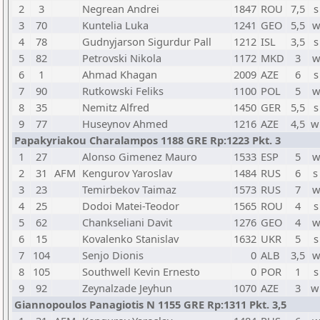
2
3
Negrean Andrei
1847
ROU
7,5
s
3
70
Kuntelia Luka
1241
GEO
5,5
w
4
78
Gudnyjarson Sigurdur Pall
1212
ISL
3,5
s
5
82
Petrovski Nikola
1172
MKD
3
w
6
1
Ahmad Khagan
2009
AZE
6
s
7
90
Rutkowski Feliks
1100
POL
5
w
8
35
Nemitz Alfred
1450
GER
5,5
s
9
77
Huseynov Ahmed
1216
AZE
4,5
w
Papakyriakou Charalampos 1188 GRE Rp:1223 Pkt. 3
1
27
Alonso Gimenez Mauro
1533
ESP
5
w
2
31
AFM
Kengurov Yaroslav
1484
RUS
6
s
3
23
Temirbekov Taimaz
1573
RUS
7
w
4
25
Dodoi Matei-Teodor
1565
ROU
4
s
5
62
Chankseliani Davit
1276
GEO
4
w
6
15
Kovalenko Stanislav
1632
UKR
5
s
7
104
Senjo Dionis
0
ALB
3,5
w
8
105
Southwell Kevin Ernesto
0
POR
1
s
9
92
Zeynalzade Jeyhun
1070
AZE
3
w
Giannopoulos Panagiotis N 1155 GRE Rp:1311 Pkt. 3,5