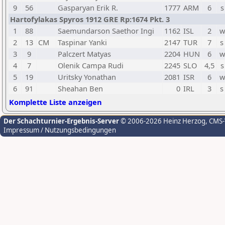
9
56
Gasparyan Erik R.
1777
ARM
6
s
Hartofylakas Spyros 1912 GRE Rp:1674 Pkt. 3
1
88
Saemundarson Saethor Ingi
1162
ISL
2
w
2
13
CM
Taspinar Yanki
2147
TUR
7
s
3
9
Palczert Matyas
2204
HUN
6
w
4
7
Olenik Campa Rudi
2245
SLO
4,5
s
5
19
Uritsky Yonathan
2081
ISR
6
w
6
91
Sheahan Ben
0
IRL
3
s
Komplette Liste anzeigen
Der Schachturnier-Ergebnis-Server
© 2006-2026 Heinz Herzog
, CMS
Impressum / Nutzungsbedingungen