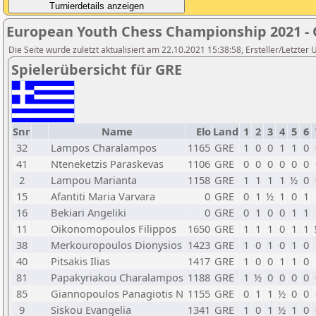
European Youth Chess Championship 2021 -
Die Seite wurde zuletzt aktualisiert am 22.10.2021 15:38:58, Ersteller/Letzter U
Spielerübersicht für GRE
Snr
Name
Elo
Land
1
2
3
4
5
6
32
Lampos Charalampos
1165
GRE
1
0
0
1
1
0
41
Nteneketzis Paraskevas
1106
GRE
0
0
0
0
0
0
2
Lampou Marianta
1158
GRE
1
1
1
1
½
0
15
Afantiti Maria Varvara
0
GRE
0
1
½
1
0
1
16
Bekiari Angeliki
0
GRE
0
1
0
0
1
1
11
Oikonomopoulos Filippos
1650
GRE
1
1
1
0
1
1
38
Merkouropoulos Dionysios
1423
GRE
1
0
1
0
1
0
40
Pitsakis Ilias
1417
GRE
1
0
0
1
1
0
81
Papakyriakou Charalampos
1188
GRE
1
½
0
0
0
0
85
Giannopoulos Panagiotis N
1155
GRE
0
1
1
½
0
0
9
Siskou Evangelia
1341
GRE
1
0
1
½
1
0