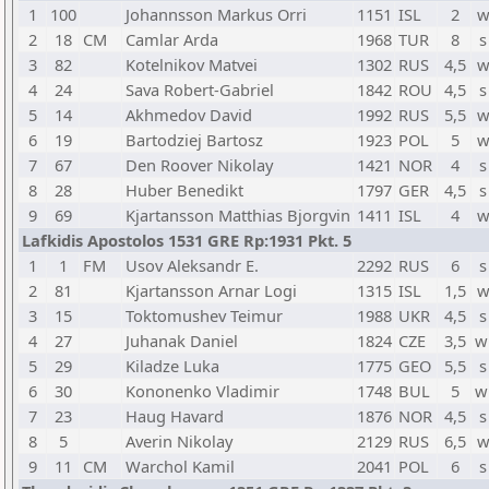
1
100
Johannsson Markus Orri
1151
ISL
2
w
2
18
CM
Camlar Arda
1968
TUR
8
s
3
82
Kotelnikov Matvei
1302
RUS
4,5
w
4
24
Sava Robert-Gabriel
1842
ROU
4,5
s
5
14
Akhmedov David
1992
RUS
5,5
w
6
19
Bartodziej Bartosz
1923
POL
5
w
7
67
Den Roover Nikolay
1421
NOR
4
s
8
28
Huber Benedikt
1797
GER
4,5
s
9
69
Kjartansson Matthias Bjorgvin
1411
ISL
4
w
Lafkidis Apostolos 1531 GRE Rp:1931 Pkt. 5
1
1
FM
Usov Aleksandr E.
2292
RUS
6
s
2
81
Kjartansson Arnar Logi
1315
ISL
1,5
w
3
15
Toktomushev Teimur
1988
UKR
4,5
s
4
27
Juhanak Daniel
1824
CZE
3,5
w
5
29
Kiladze Luka
1775
GEO
5,5
s
6
30
Kononenko Vladimir
1748
BUL
5
w
7
23
Haug Havard
1876
NOR
4,5
s
8
5
Averin Nikolay
2129
RUS
6,5
w
9
11
CM
Warchol Kamil
2041
POL
6
s