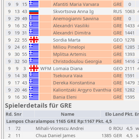
9
9
15
Afantiti Maria Varvara
GRE
0
9
13
43
Skvortsova Anna Ig
RUS
1063
9
29
49
Anemogianni Savvina
GRE
0
9
16
32
Alexandri Vasiliki
GRE
1433
9
19
31
Alexandri Dimitra
GRE
1441
9
22
55
Sordia Marta
GEO
1278
9
24
61
Miliou Pinelopi
GRE
1285
9
30
55
Mplitsa Artemis
GRE
1393
9
32
50
Christodoulou Georgia
GRE
1416
9
9
3
WFM
Lomaia Diana
GEO
2111
9
14
38
Tsekoura Vaia
GRE
1591
9
17
43
Dereka Konstantina
GRE
1479
9
20
46
Kaliontzaki Argyro Evanthia
GRE
1282
9
16
30
Bania Eleni
GRE
1595
Spielerdetails für GRE
Rd.
Snr
Name
Elo
Land
Pkt.
Er
Lampos Charalampos 1165 GRE Rp:1167 Pkt. 4,5
1
72
Mihali-Viorescu Andrei
0
ROU
4,5
w
2
11
Chua Daniel James
1385
GER
4,5
s