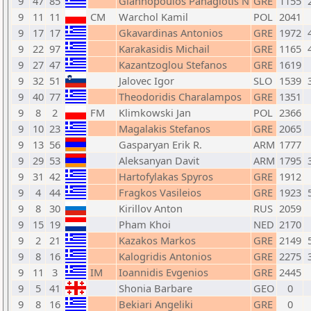
9
47
85
Giannopoulos Panagiotis N
GRE
1155
9
11
11
CM
Warchol Kamil
POL
2041
9
17
17
Gkavardinas Antonios
GRE
1972
9
22
97
Karakasidis Michail
GRE
1165
9
27
47
Kazantzoglou Stefanos
GRE
1619
9
32
51
Jalovec Igor
SLO
1539
9
40
77
Theodoridis Charalampos
GRE
1351
9
8
2
FM
Klimkowski Jan
POL
2366
9
10
23
Magalakis Stefanos
GRE
2065
9
13
56
Gasparyan Erik R.
ARM
1777
9
29
53
Aleksanyan Davit
ARM
1795
9
31
42
Hartofylakas Spyros
GRE
1912
9
4
44
Fragkos Vasileios
GRE
1923
9
8
30
Kirillov Anton
RUS
2059
9
15
19
Pham Khoi
NED
2170
9
2
21
Kazakos Markos
GRE
2149
9
8
16
Kalogridis Antonios
GRE
2275
9
11
3
IM
Ioannidis Evgenios
GRE
2445
9
5
41
Shonia Barbare
GEO
0
9
8
16
Bekiari Angeliki
GRE
0