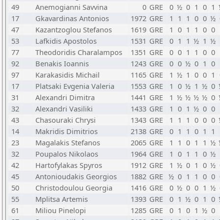
49
Anemogianni Savvina
0
GRE
0
½
0
1
0
1
17
Gkavardinas Antonios
1972
GRE
1
1
1
0
0
½
47
Kazantzoglou Stefanos
1619
GRE
1
0
1
1
0
0
53
Lafkidis Apostolos
1531
GRE
0
1
1
½
1
½
77
Theodoridis Charalampos
1351
GRE
0
0
1
1
0
0
92
Benakis Ioannis
1243
GRE
0
0
½
0
1
0
97
Karakasidis Michail
1165
GRE
1
½
1
0
0
1
17
Platsaki Evgenia Valeria
1553
GRE
1
0
½
1
½
0
31
Alexandri Dimitra
1441
GRE
1
½
½
½
½
0
32
Alexandri Vasiliki
1433
GRE
1
0
1
½
0
0
43
Chasouraki Chrysi
1343
GRE
1
1
1
0
0
0
14
Makridis Dimitrios
2138
GRE
0
1
1
0
1
1
23
Magalakis Stefanos
2065
GRE
1
1
0
1
1
½
32
Poupalos Nikolaos
1964
GRE
1
0
1
1
0
½
42
Hartofylakas Spyros
1912
GRE
1
½
0
1
0
½
45
Antonioudakis Georgios
1882
GRE
½
0
1
1
0
0
50
Christodoulou Georgia
1416
GRE
0
½
0
0
1
½
55
Mplitsa Artemis
1393
GRE
0
1
½
0
1
0
61
Miliou Pinelopi
1285
GRE
0
1
0
1
½
0