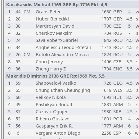
Karakasidis Michail 1165 GRE Rp:1716 Pkt. 4,5
1
44
CM
Grabs Peter
1630
GER
4
w
2
28
Huber Benedikt
1797
GER
4,5
s
3
38
Martirosyan David
1700
CZE
5
w
4
32
Chertkov Maksim
1734
RUS
7
s
5
24
Sava Robert-Gabriel
1842
ROU
4,5
w
6
34
Anghelescu Teodor-Stefan
1713
ROU
4,5
s
7
26
CM
Butolo Alexandru-Mircea
1824
ROU
5
w
8
55
Chon Jeremy
1496
CZE
3,5
s
9
36
Zheng Harry Z
1704
ENG
5,5
w
Makridis Dimitrios 2138 GRE Rp:1969 Pkt. 5,5
1
59
Shapovalovi Vasiko
1726
GEO
4,5
w
2
65
Chung Ethan Cheung Jing
1619
WLS
3,5
s
3
60
Velikov Nikola
1693
BUL
3,5
w
4
49
Pashikyan Rudolf
1831
ARM
5
s
5
37
Cuzovic Ognjen
1930
SRB
4,5
s
6
52
Ribeiro Gustavo
1801
POR
4
w
7
56
Gasparyan Erik R.
1777
ARM
6
s
8
6
Vergara Anton Diego
2258
ESP
6
w