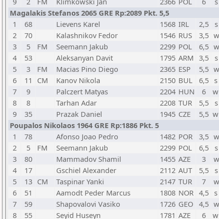
9
2
FM
Klimkowski Jan
2366
POL
6
s
Magalakis Stefanos 2065 GRE Rp:2089 Pkt. 5,5
1
68
Lievens Karel
1568
IRL
2,5
s
2
70
Kalashnikov Fedor
1546
RUS
3,5
w
3
5
FM
Seemann Jakub
2299
POL
6,5
w
4
53
Aleksanyan Davit
1795
ARM
3,5
s
5
3
FM
Macias Pino Diego
2365
ESP
5,5
w
6
11
CM
Kanov Nikola
2150
BUL
6,5
s
7
9
Palczert Matyas
2204
HUN
6
w
8
8
Tarhan Adar
2208
TUR
5,5
s
9
35
Prazak Daniel
1945
CZE
5,5
w
Poupalos Nikolaos 1964 GRE Rp:1886 Pkt. 5
1
78
Afonso Joao Pedro
1482
POR
3,5
w
2
5
FM
Seemann Jakub
2299
POL
6,5
s
3
80
Mammadov Shamil
1455
AZE
3
w
4
17
Gschiel Alexander
2112
AUT
5,5
s
5
13
CM
Taspinar Yanki
2147
TUR
7
w
6
51
Aamodt Peder Marcus
1808
NOR
4,5
s
7
59
Shapovalovi Vasiko
1726
GEO
4,5
w
8
55
Seyid Huseyn
1781
AZE
6
w