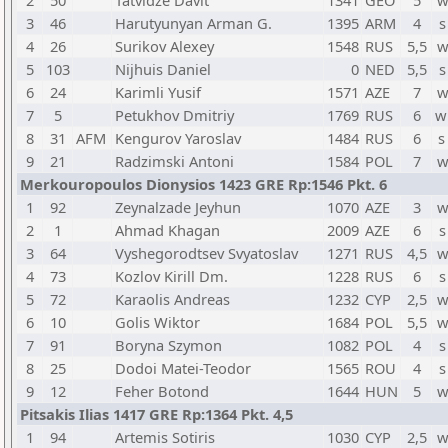
2
50
Tatvidze Davit
1341
GEO
5
w
3
46
Harutyunyan Arman G.
1395
ARM
4
s
4
26
Surikov Alexey
1548
RUS
5,5
w
5
103
Nijhuis Daniel
0
NED
5,5
s
6
24
Karimli Yusif
1571
AZE
7
w
7
5
Petukhov Dmitriy
1769
RUS
6
w
8
31
AFM
Kengurov Yaroslav
1484
RUS
6
s
9
21
Radzimski Antoni
1584
POL
7
w
Merkouropoulos Dionysios 1423 GRE Rp:1546 Pkt. 6
1
92
Zeynalzade Jeyhun
1070
AZE
3
w
2
1
Ahmad Khagan
2009
AZE
6
s
3
64
Vyshegorodtsev Svyatoslav
1271
RUS
4,5
w
4
73
Kozlov Kirill Dm.
1228
RUS
6
s
5
72
Karaolis Andreas
1232
CYP
2,5
w
6
10
Golis Wiktor
1684
POL
5,5
w
7
91
Boryna Szymon
1082
POL
4
s
8
25
Dodoi Matei-Teodor
1565
ROU
4
s
9
12
Feher Botond
1644
HUN
5
w
Pitsakis Ilias 1417 GRE Rp:1364 Pkt. 4,5
1
94
Artemis Sotiris
1030
CYP
2,5
w