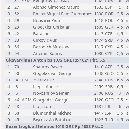
1
31
AFM
Kengurov Yaroslav
1484
RUS
6
w
2
27
Alonso Gimenez Mauro
1533
ESP
5
s
3
52
Rocha Miguel Feio Guimaraes
1338
POR
3,5
w
4
39
Brzezina Piotr
1418
POL
4,5
s
5
29
Gloeckler Christian
1509
GER
4,5
w
6
42
Bara Jan
1413
CZE
4,5
s
7
33
Cirkovic Vuk
1474
SRB
4,5
w
8
56
Borodich Miroslav
1317
CYP
4,5
s
9
94
Artemis Sotiris
1030
CYP
2,5
w
Gkavardinas Antonios 1972 GRE Rp:1821 Pkt. 5,5
1
70
Shatirov Ravan
1410
AZE
3,5
w
2
50
Gogolashvili Giorgi
1548
GEO
5,5
s
3
4
CM
Zverev Lev
2148
RUS
6,5
w
4
3
Ljepic Andrej
2159
SRB
6,5
s
5
6
Novozhilov Semen
2106
RUS
7
w
6
46
AGM
Giorgadze Giorgi
1620
GEO
3,5
s
7
43
Liu Jason
1637
IRL
6
w
8
68
Blumenthal Michael
1417
ISR
3,5
s
9
45
Biyiksiz Ali Batuhan
1623
TUR
4,5
w
Kazantzoglou Stefanos 1619 GRE Rp:1688 Pkt. 5