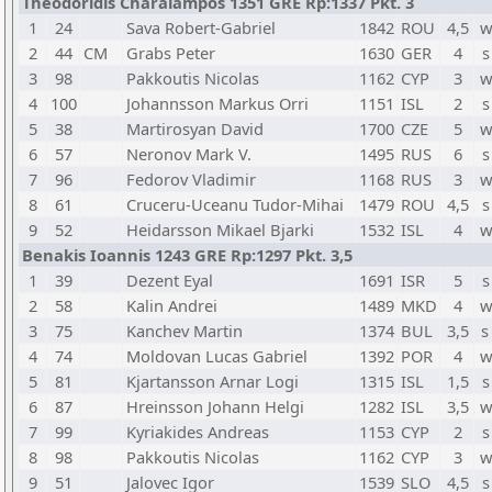
Theodoridis Charalampos 1351 GRE Rp:1337 Pkt. 3
1
24
Sava Robert-Gabriel
1842
ROU
4,5
w
2
44
CM
Grabs Peter
1630
GER
4
s
3
98
Pakkoutis Nicolas
1162
CYP
3
w
4
100
Johannsson Markus Orri
1151
ISL
2
s
5
38
Martirosyan David
1700
CZE
5
w
6
57
Neronov Mark V.
1495
RUS
6
s
7
96
Fedorov Vladimir
1168
RUS
3
w
8
61
Cruceru-Uceanu Tudor-Mihai
1479
ROU
4,5
s
9
52
Heidarsson Mikael Bjarki
1532
ISL
4
w
Benakis Ioannis 1243 GRE Rp:1297 Pkt. 3,5
1
39
Dezent Eyal
1691
ISR
5
s
2
58
Kalin Andrei
1489
MKD
4
w
3
75
Kanchev Martin
1374
BUL
3,5
s
4
74
Moldovan Lucas Gabriel
1392
POR
4
w
5
81
Kjartansson Arnar Logi
1315
ISL
1,5
s
6
87
Hreinsson Johann Helgi
1282
ISL
3,5
w
7
99
Kyriakides Andreas
1153
CYP
2
s
8
98
Pakkoutis Nicolas
1162
CYP
3
w
9
51
Jalovec Igor
1539
SLO
4,5
s