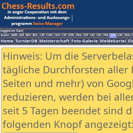
Logged on: Gast
Arabic
ARM
AZE
BIH
BUL
CAT
CHN
CRO
CZE
DEN
ENG
ESP
FAI
FIN
FRA
GER
GRE
INA
I
Home
TurnierDB
Meisterschaft
Foto-Galerie
Meldekartei
El
Hinweis: Um die Serverbela
tägliche Durchforsten aller 
Seiten und mehr) von Goog
reduzieren, werden bei alle
seit 5 Tagen beendet sind d
folgenden Knopf angezeigt