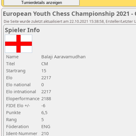
European Youth Chess Championship 2021 -
Die Seite wurde zuletzt aktualisiert am 22.10.2021 15:38:58, Ersteller/Letzter U
Spieler Info
Name
Balaji Aaravamudhan
Titel
CM
Startrang
15
Elo
2217
Elo national
0
Elo intnational
2217
Eloperformance
2188
FIDE Elo +/-
-6
Punkte
6,5
Rang
5
Föderation
ENG
Ident-Nummer
210