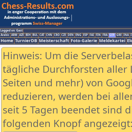
Logged on: Gast
Arabic
ARM
AZE
BIH
BUL
CAT
CHN
CRO
CZE
DEN
ENG
ESP
FAI
FIN
FRA
GER
GRE
INA
I
Home
TurnierDB
Meisterschaft
Foto-Galerie
Meldekartei
El
Hinweis: Um die Serverbela
tägliche Durchforsten aller 
Seiten und mehr) von Goog
reduzieren, werden bei alle
seit 5 Tagen beendet sind d
folgenden Knopf angezeigt