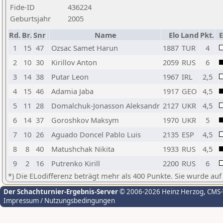
Fide-ID
436224
Geburtsjahr
2005
Rd.
Br.
Snr
Name
Elo
Land
Pkt.
E
1
15
47
Ozsac Samet Harun
1887
TUR
4
2
10
30
Kirillov Anton
2059
RUS
6
3
14
38
Putar Leon
1967
IRL
2,5
4
15
46
Adamia Jaba
1917
GEO
4,5
5
11
28
Domalchuk-Jonasson Aleksandr
2127
UKR
4,5
6
14
37
Goroshkov Maksym
1970
UKR
5
7
10
26
Aguado Doncel Pablo Luis
2135
ESP
4,5
8
8
40
Matushchak Nikita
1933
RUS
4,5
9
2
16
Putrenko Kirill
2200
RUS
6
*) Die ELodifferenz beträgt mehr als 400 Punkte. Sie wurde auf
Der Schachturnier-Ergebnis-Server
© 2006-2026 Heinz Herzog
, CMS
Impressum / Nutzungsbedingungen