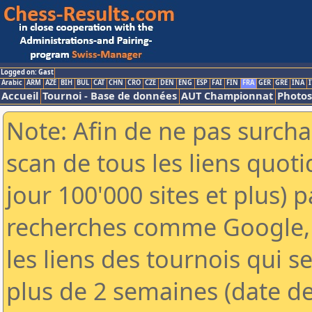
Logged on: Gast
Arabic
ARM
AZE
BIH
BUL
CAT
CHN
CRO
CZE
DEN
ENG
ESP
FAI
FIN
FRA
GER
GRE
INA
I
Accueil
Tournoi - Base de données
AUT Championnat
Photos
Note: Afin de ne pas surcha
scan de tous les liens quo
jour 100'000 sites et plus) 
recherches comme Google, 
les liens des tournois qui se
plus de 2 semaines (date de