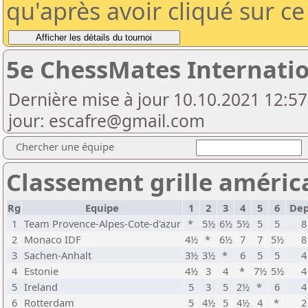
qu'après avoir cliqué sur c
5e ChessMates Internati
Dernière mise à jour 10.10.2021 12:57
jour: escafre@gmail.com
Chercher une équipe
Classement grille américa
Rg
Equipe
1
2
3
4
5
6
Dep
1
Team Provence-Alpes-Cote-d'azur
*
5½
6½
5½
5
5
8
2
Monaco IDF
4½
*
6½
7
7
5½
8
3
Sachen-Anhalt
3½
3½
*
6
5
5
4
4
Estonie
4½
3
4
*
7½
5½
4
5
Ireland
5
3
5
2½
*
6
4
6
Rotterdam
5
4½
5
4½
4
*
2