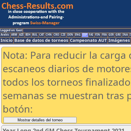
Logged on: Gast
Arabic
ARM
AZE
BIH
BUL
CAT
CHN
CRO
CZE
DEN
ENG
ESP
FAI
FIN
FRA
GER
GRE
INA
I
Inicio
Base de datos de torneos
Campeonato AUT
Imágenes
Nota: Para reducir la carga 
escaneos diarios de motor
todos los torneos finalizad
semanas se muestran tras p
botón:
Year Long 2nd GM Chess Tournament 2021