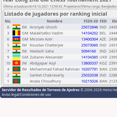
Última actualización18.10.2021 13:59:33, Propietario/Última carga: Banglade
Listado de jugadores por ranking inicial
No.
Nombre
FIDE-ID
FED
El
8
IM
Aronyak Ghosh
25072846
IND
244
3
GM
Malakhatko Vadim
14104202
BEL
244
6
GM
Mirzoev Azer
13400304
AZE
243
5
IM
Koustav Chatterjee
25073060
IND
243
7
IM
Neelash Saha
5094160
IND
242
9
GM
Zubarev Alexander
14104385
UKR
239
10
IM
Abdyjapar Asyl
13800337
KGZ
239
4
IM
Mohammad Fahad Rahman
10207791
BAN
233
2
Sanket Chakravarty
25032038
IND
228
1
Anata Choudhury
10215026
BAN
212
Servidor de Resultados de Torneos de Ajedrez
© 2006-2026 Heinz H
Aviso legal/Condiciones de uso