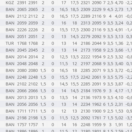
KGZ
2391
2391
2
0
17
17,5
2321
2090
7
2,5
4,70
-2,
BAN
2065
2065
2
0
16,5
18,5
2309
2229
9
4,5
2,73
1,
BAN
2112
2112
2
0
16,5
17,5
2289
2116
9
4
4,01
-0,
BAN
2059
2059
2
0
16
18
2313
2095
9
3,5
3,24
0,
BAN
2226
2226
2
0
15,5
17,5
2300
2116
9
3,5
4,91
-1,
BAN
2051
2051
2
0
13
14,5
2279
2092
9
3,5
3,13
0,
TUR
1768
1768
2
0
13
14
2186
2044
9
3,5
1,36
2,
BAN
2045
2045
2
0
13
14
2173
1958
9
2,5
3,66
-1,
BAN
2014
2014
2
0
12,5
13,5
2222
1954
9
2,5
3,32
-0,
BAN
2048
2048
2
0
11,5
12
2197
2068
9
3,5
3,40
0,
BAN
2080
2080
1,5
0
16,5
18
2285
2071
9
3,5
3,72
-0,
BAN
2248
2248
1,5
0
15,5
17,5
2242
2061
9
3,5
5,75
-2,
BAN
2102
2102
1,5
0
14,5
15,5
2285
2091
9
3,5
3,87
-0,
BAN
2066
2066
1,5
0
14
14,5
2184
1976
9
3
4,17
-1,
BAN
2013
2013
1,5
0
13,5
14
2136
1973
9
3,5
4,10
-0,
BAN
2056
2056
1,5
0
13
14
2234
1962
6
1,5
2,31
-0,
BAN
1711
1711
1,5
0
12
13
2130
1900
9
2,5
1,53
0,
BAN
2198
2198
1,5
0
11,5
12,5
2092
1761
7
1,5
5,02
-3,
BAN
1757
1757
1
0
14
16
2248
1959
9
3
1,91
1,
BAN
1886
1886
1
0
11,5
12
2180
1801
8
1,5
2,59
-1,