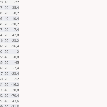
20
10
-22
77
20
35,4
01
20
-0,2
26
40
10,4
41
20
-28,2
37
20
7,4
14
20
42,8
16
20
-23,2
82
20
-16,4
10
20
2
22
40
-8,8
25
20
-45
37
20
-7,4
17
20
-23,4
60
20
-12
81
20
-16,2
97
40
38,8
52
20
-70,4
09
40
43,6
09
20
-21,8