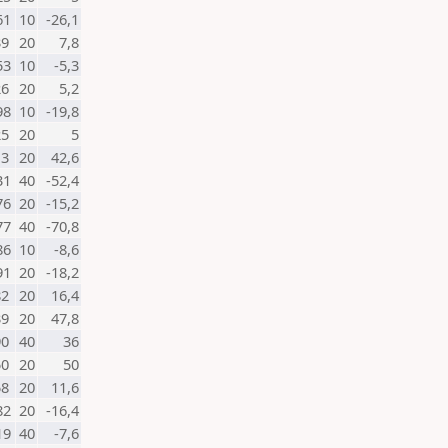
61
10
-26,1
39
20
7,8
53
10
-5,3
26
20
5,2
98
10
-19,8
25
20
5
13
20
42,6
31
40
-52,4
76
20
-15,2
77
40
-70,8
86
10
-8,6
91
20
-18,2
82
20
16,4
39
20
47,8
90
40
36
50
20
50
58
20
11,6
82
20
-16,4
19
40
-7,6