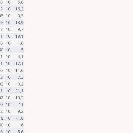
68
10
6,8
62
10
16,2
05
10
-0,5
39
10
13,9
97
10
9,7
91
10
19,1
18
10
1,8
50
10
-5
41
10
4,1
71
10
17,1
16
10
11,6
73
10
7,3
02
10
-0,2
11
10
21,1
02
10
-10,2
10
10
11
92
10
9,2
18
10
-1,8
60
10
-6
56
10
5,6