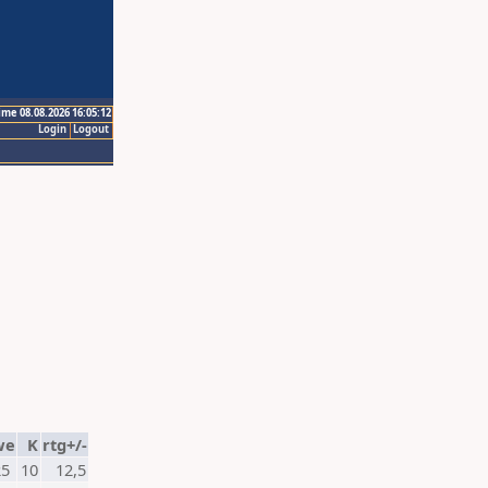
ime 08.08.2026 16:05:12
Login
Logout
we
K
rtg+/-
25
10
12,5