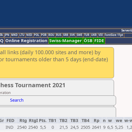
Servert
TA
JPN
MKD
LTU
NED
POL
POR
ROU
RUS
SRB
SVK
SWE
TUR
UKR
VIE
FontSize:11pt
AQ
Online Registration
Swiss-Manager
ÖSB
FIDE
ll links (daily 100.000 sites and more) by
for tournaments older than 5 days (end-date)
Chess Tournament 2021
eration
Search
Gr
FED
Rtg
RtgI
Pts.
TB1
TB2
TB3
TB4
Rp
n
w
we
w-
IND
2540
2540
5,5
0
21,5
24,5
2505
2641
9
6,5
5,25
1,