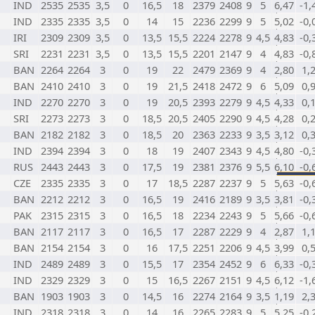
IND
2535
2535
3,5
0
16,5
18
2379
2408
9
5
6,47
-1,
IND
2335
2335
3,5
0
14
15
2236
2299
9
5
5,02
-0,
IRI
2309
2309
3,5
0
13,5
15,5
2224
2278
9
4,5
4,83
-0,
SRI
2231
2231
3,5
0
13,5
15,5
2201
2147
9
4
4,83
-0,
BAN
2264
2264
3
0
19
22
2479
2369
9
4
2,80
1,
BAN
2410
2410
3
0
19
21,5
2418
2472
9
6
5,09
0,
IND
2270
2270
3
0
19
20,5
2393
2279
9
4,5
4,33
0,
SRI
2273
2273
3
0
18,5
20,5
2405
2290
9
4,5
4,28
0,
BAN
2182
2182
3
0
18,5
20
2363
2233
9
3,5
3,12
0,
IND
2394
2394
3
0
18
19
2407
2343
9
4,5
4,80
-0,
RUS
2443
2443
3
0
17,5
19
2381
2376
9
5,5
6,10
-0,
CZE
2335
2335
3
0
17
18,5
2287
2237
9
5
5,63
-0,
BAN
2212
2212
3
0
16,5
19
2416
2189
9
3,5
3,81
-0,
PAK
2315
2315
3
0
16,5
18
2234
2243
9
5
5,66
-0,
BAN
2117
2117
3
0
16,5
17
2287
2229
9
4
2,87
1,
BAN
2154
2154
3
0
16
17,5
2251
2206
9
4,5
3,99
0,
IND
2489
2489
3
0
15,5
17
2354
2452
9
6
6,33
-0,
IND
2329
2329
3
0
15
16,5
2267
2151
9
4,5
6,12
-1,
BAN
1903
1903
3
0
14,5
16
2274
2164
9
3,5
1,19
2,
IND
2318
2318
3
0
14
16
2265
2283
9
5
5,25
-0,