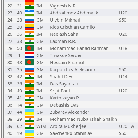
22
21
IM
Vignesh N R
23
40
IM
Abdisalimov Abdimalik
U20
24
28
GM
Ulybin Mikhail
S50
25
20
GM
Rios Cristhian Camilo
26
36
IM
Neelash Saha
U20
27
38
GM
Laxman R.R.
28
50
IM
Mohammad Fahad Rahman
U18
29
1
GM
Tiviakov Sergei
30
43
GM
Hossain Enamul
31
35
GM
Karpatchev Aleksandr
S50
32
42
IM
Shahil Dey
U14
33
26
IM
Das Sayantan
34
49
IM
Srijit Paul
U20
35
41
GM
Karthikeyan P.
36
14
GM
Debashis Das
37
44
GM
Zubarev Alexander
38
29
IM
Mohammad Nubairshah Shaikh
39
62
WIM
Arpita Mukherjee
U20
w
40
19
GM
Savchenko Stanislav
S50