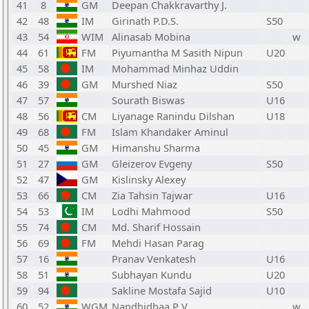
41
8
GM
Deepan Chakkravarthy J.
42
48
IM
Girinath P.D.S.
S50
43
54
WIM
Alinasab Mobina
w
44
61
FM
Piyumantha M Sasith Nipun
U20
45
58
IM
Mohammad Minhaz Uddin
46
39
GM
Murshed Niaz
S50
47
57
Sourath Biswas
U16
48
56
CM
Liyanage Ranindu Dilshan
U18
49
68
FM
Islam Khandaker Aminul
50
45
GM
Himanshu Sharma
51
27
GM
Gleizerov Evgeny
S50
52
47
GM
Kislinsky Alexey
53
66
CM
Zia Tahsin Tajwar
U16
54
53
IM
Lodhi Mahmood
S50
55
74
CM
Md. Sharif Hossain
56
69
FM
Mehdi Hasan Parag
57
16
Pranav Venkatesh
U16
58
51
Subhayan Kundu
U20
59
94
Sakline Mostafa Sajid
U10
60
52
WGM
Nandhidhaa P V
w