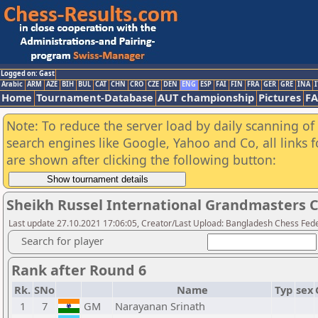
Logged on: Gast
Arabic
ARM
AZE
BIH
BUL
CAT
CHN
CRO
CZE
DEN
ENG
ESP
FAI
FIN
FRA
GER
GRE
INA
I
Home
Tournament-Database
AUT championship
Pictures
F
Note: To reduce the server load by daily scanning of a
search engines like Google, Yahoo and Co, all links 
are shown after clicking the following button:
Sheikh Russel International Grandmasters 
Last update 27.10.2021 17:06:05, Creator/Last Upload: Bangladesh Chess Fed
Search for player
Rank after Round 6
Rk.
SNo
Name
Typ
sex
1
7
GM
Narayanan Srinath