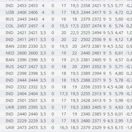
IND
2453
2453
4
0
17
19,5
2358
2421
9
5,5
5,77
-0,
UZB
2406
2406
4
0
17
18,5
2344
2417
9
5
4,72
0,
RUS
2443
2443
4
0
16
18
2379
2372
9
5
5,60
-0,
COL
2457
2457
4
0
15,5
17,5
2337
2474
9
6
5,74
0,
IND
2421
2421
3,5
0
20
22,5
2525
2494
9
5,5
4,47
1,
IND
2411
2411
3,5
0
20
22
2502
2556
9
6
4,12
1,
BAN
2330
2330
3,5
0
19,5
20
2473
2381
9
4,5
3,52
0,
NED
2600
2600
3,5
0
19
22
2440
2461
9
5
6,61
-1,
BAN
2396
2396
3,5
0
19
21,5
2381
2405
9
5
4,57
0,
RUS
2427
2427
3,5
0
18
20
2391
2352
9
5
5,71
-0,
IND
2398
2398
3,5
0
18
19,5
2389
2394
9
5
4,80
0,
IND
2444
2444
3,5
0
18
19,5
2388
2371
9
5
5,78
-0,
IND
2332
2332
3,5
0
18
19
2356
2333
9
4,5
4,08
0,
IND
2404
2404
3,5
0
17,5
19,5
2255
2313
9
5
5,79
-0,
IND
2501
2501
3,5
0
17
19,5
2428
2413
9
5
5,98
-0,
UKR
2395
2395
3,5
0
17
19,5
2383
2405
9
5
4,63
0,
IND
2440
2440
3,5
0
17
19
2340
2385
9
5,5
6,01
-0,
IND
2229
2229
3,5
0
17
18,5
2480
2371
9
4,5
2,95
1,
UKR
2473
2473
3,5
0
16,5
18,5
2379
2329
9
4,5
6,15
-1,