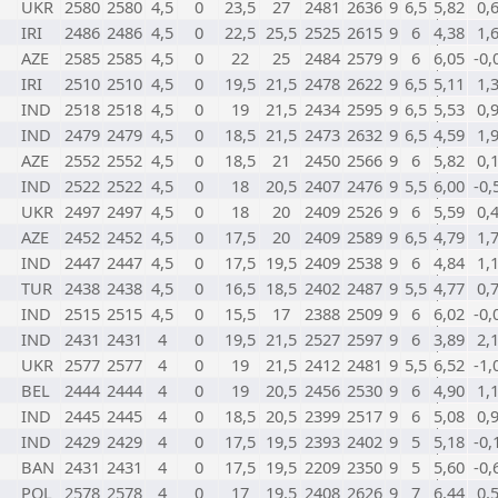
UKR
2580
2580
4,5
0
23,5
27
2481
2636
9
6,5
5,82
0,
IRI
2486
2486
4,5
0
22,5
25,5
2525
2615
9
6
4,38
1,
AZE
2585
2585
4,5
0
22
25
2484
2579
9
6
6,05
-0,
IRI
2510
2510
4,5
0
19,5
21,5
2478
2622
9
6,5
5,11
1,
IND
2518
2518
4,5
0
19
21,5
2434
2595
9
6,5
5,53
0,
IND
2479
2479
4,5
0
18,5
21,5
2473
2632
9
6,5
4,59
1,
AZE
2552
2552
4,5
0
18,5
21
2450
2566
9
6
5,82
0,
IND
2522
2522
4,5
0
18
20,5
2407
2476
9
5,5
6,00
-0,
UKR
2497
2497
4,5
0
18
20
2409
2526
9
6
5,59
0,
AZE
2452
2452
4,5
0
17,5
20
2409
2589
9
6,5
4,79
1,
IND
2447
2447
4,5
0
17,5
19,5
2409
2538
9
6
4,84
1,
TUR
2438
2438
4,5
0
16,5
18,5
2402
2487
9
5,5
4,77
0,
IND
2515
2515
4,5
0
15,5
17
2388
2509
9
6
6,02
-0,
IND
2431
2431
4
0
19,5
21,5
2527
2597
9
6
3,89
2,
UKR
2577
2577
4
0
19
21,5
2412
2481
9
5,5
6,52
-1,
BEL
2444
2444
4
0
19
20,5
2456
2530
9
6
4,90
1,
IND
2445
2445
4
0
18,5
20,5
2399
2517
9
6
5,08
0,
IND
2429
2429
4
0
17,5
19,5
2393
2402
9
5
5,18
-0,
BAN
2431
2431
4
0
17,5
19,5
2209
2350
9
5
5,60
-0,
POL
2578
2578
4
0
17
19,5
2408
2626
9
7
6,44
0,