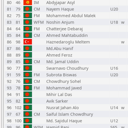
80
46
IM
Abdyjapar Asyl
81
79
CM
Nayem Haque
U20
82
75
FM
Mohammed Abdul Malek
83
81
WFM
Noshin Anjum
U18
w
84
64
FM
Chatterjee Debaraj
85
84
CM
Ahmed Mahtabuddin
86
98
Haznedaroglu Meltem
w
87
86
Md.Abu Hanif
88
89
Ahmed Feroz
89
85
CM
Md. Jamal Uddin
90
77
Swarnavo Choudhury
U16
91
59
FM
Subrota Biswas
U20
92
76
CM
Chowdhury Sohel
93
78
FM
Mohammad Javed
94
91
Mihir Lal Das
95
82
Avik Sarker
96
102
Nusrat Jahan Alo
U14
w
97
67
CM
Saiful Islam Chowdhury
98
100
Md. Sajidul Haque
U12
99
96
WIM
Hamid Rani
S65
w