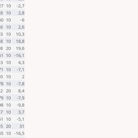
27
10
-2,7
28
10
2,8
60
10
-6
26
10
2,6
03
10
10,3
88
10
18,8
98
20
19,6
61
10
-16,1
43
10
4,3
71
10
-7,1
20
10
2
78
10
-7,8
42
20
8,4
79
10
-7,9
98
10
-9,8
37
10
3,7
51
10
-5,1
55
20
31
65
10
-16,5