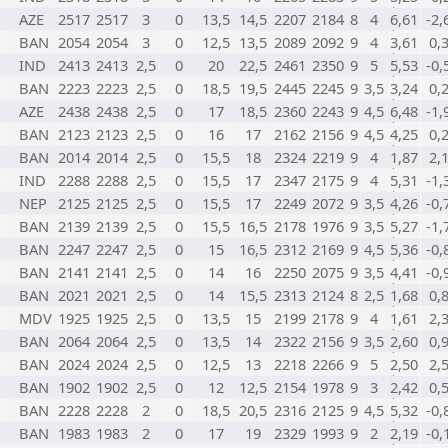
AZE
2517
2517
3
0
13,5
14,5
2207
2184
8
4
6,61
-2,
BAN
2054
2054
3
0
12,5
13,5
2089
2092
9
4
3,61
0,
IND
2413
2413
2,5
0
20
22,5
2461
2350
9
5
5,53
-0,
BAN
2223
2223
2,5
0
18,5
19,5
2445
2245
9
3,5
3,24
0,
AZE
2438
2438
2,5
0
17
18,5
2360
2243
9
4,5
6,48
-1,
BAN
2123
2123
2,5
0
16
17
2162
2156
9
4,5
4,25
0,
BAN
2014
2014
2,5
0
15,5
18
2324
2219
9
4
1,87
2,
IND
2288
2288
2,5
0
15,5
17
2347
2175
9
4
5,31
-1,
NEP
2125
2125
2,5
0
15,5
17
2249
2072
9
3,5
4,26
-0,
BAN
2139
2139
2,5
0
15,5
16,5
2178
1976
9
3,5
5,27
-1,
BAN
2247
2247
2,5
0
15
16,5
2312
2169
9
4,5
5,36
-0,
BAN
2141
2141
2,5
0
14
16
2250
2075
9
3,5
4,41
-0,
BAN
2021
2021
2,5
0
14
15,5
2313
2124
8
2,5
1,68
0,
MDV
1925
1925
2,5
0
13,5
15
2199
2178
9
4
1,61
2,
BAN
2064
2064
2,5
0
13,5
14
2322
2156
9
3,5
2,60
0,
BAN
2024
2024
2,5
0
12,5
13
2218
2266
9
5
2,50
2,
BAN
1902
1902
2,5
0
12
12,5
2154
1978
9
3
2,42
0,
BAN
2228
2228
2
0
18,5
20,5
2316
2125
9
4,5
5,32
-0,
BAN
1983
1983
2
0
17
19
2329
1993
9
2
2,19
-0,