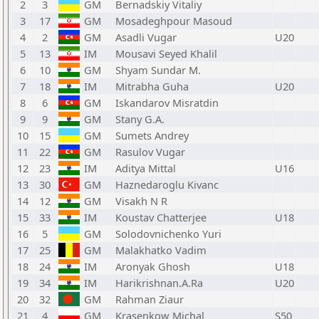
2
3
GM
Bernadskiy Vitaliy
3
17
GM
Mosadeghpour Masoud
4
2
GM
Asadli Vugar
U20
5
13
IM
Mousavi Seyed Khalil
6
10
GM
Shyam Sundar M.
7
18
IM
Mitrabha Guha
U20
8
6
GM
Iskandarov Misratdin
9
9
GM
Stany G.A.
10
15
GM
Sumets Andrey
11
22
GM
Rasulov Vugar
12
23
IM
Aditya Mittal
U16
13
30
GM
Haznedaroglu Kivanc
14
12
GM
Visakh N R
15
33
IM
Koustav Chatterjee
U18
16
5
GM
Solodovnichenko Yuri
17
25
GM
Malakhatko Vadim
18
24
IM
Aronyak Ghosh
U18
19
34
IM
Harikrishnan.A.Ra
U20
20
32
GM
Rahman Ziaur
21
4
GM
Krasenkow Michal
S50