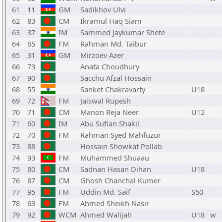
61
11
GM
Sadikhov Ulvi
62
83
CM
Ikramul Haq Siam
63
37
IM
Sammed Jaykumar Shete
64
65
FM
Rahman Md. Taibur
65
31
GM
Mirzoev Azer
66
73
Anata Choudhury
67
90
Sacchu Afzal Hossain
68
55
Sanket Chakravarty
U18
69
72
FM
Jaiswal Rupesh
70
71
CM
Manon Reja Neer
U12
71
60
IM
Abu Sufian Shakil
72
70
FM
Rahman Syed Mahfuzur
73
88
Hossain Showkat Pollab
74
93
FM
Muhammed Shuaau
75
80
CM
Sadnan Hasan Dihan
U18
76
87
CM
Ghosh Chanchal Kumer
77
95
FM
Uddin Md. Saif
S50
78
63
FM
Ahmed Sheikh Nasir
79
92
WCM
Ahmed Walijah
U18
w