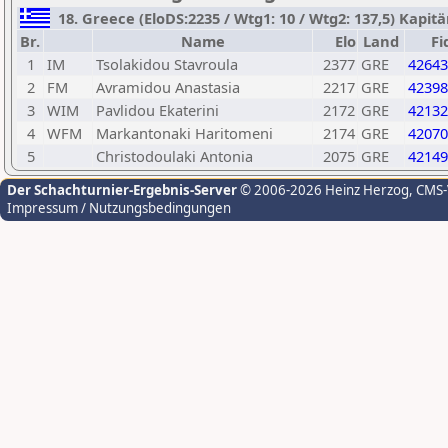
18. Greece (EloDS:2235 / Wtg1: 10 / Wtg2: 137,5) Kapitän
Br.
Name
Elo
Land
Fi
1
IM
Tsolakidou Stavroula
2377
GRE
42643
2
FM
Avramidou Anastasia
2217
GRE
42398
3
WIM
Pavlidou Ekaterini
2172
GRE
42132
4
WFM
Markantonaki Haritomeni
2174
GRE
42070
5
Christodoulaki Antonia
2075
GRE
42149
Der Schachturnier-Ergebnis-Server
© 2006-2026 Heinz Herzog
, CMS
Impressum / Nutzungsbedingungen