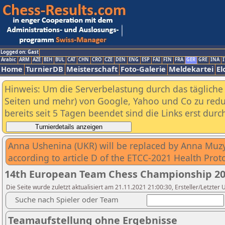
Logged on: Gast
Arabic
ARM
AZE
BIH
BUL
CAT
CHN
CRO
CZE
DEN
ENG
ESP
FAI
FIN
FRA
GER
GRE
INA
I
Home
TurnierDB
Meisterschaft
Foto-Galerie
Meldekartei
El
Hinweis: Um die Serverbelastung durch das tägliche D
Seiten und mehr) von Google, Yahoo und Co zu reduz
bereits seit 5 Tagen beendet sind die Links erst dur
Anna Ushenina (UKR) will be replaced by Anna Muzy
according to article D of the ETCC-2021 Health Proto
14th European Team Chess Championship 2
Die Seite wurde zuletzt aktualisiert am 21.11.2021 21:00:30, Ersteller/Letzter 
Suche nach Spieler oder Team
Teamaufstellung ohne Ergebnisse