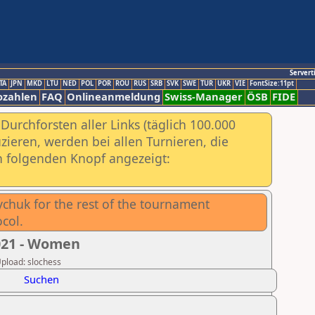
Servert
TA
JPN
MKD
LTU
NED
POL
POR
ROU
RUS
SRB
SVK
SWE
TUR
UKR
VIE
FontSize:11pt
ozahlen
FAQ
Onlineanmeldung
Swiss-Manager
ÖSB
FIDE
urchforsten aller Links (täglich 100.000
ieren, werden bei allen Turnieren, die
ch folgenden Knopf angezeigt:
chuk for the rest of the tournament
col.
021 - Women
Upload: slochess
Suchen