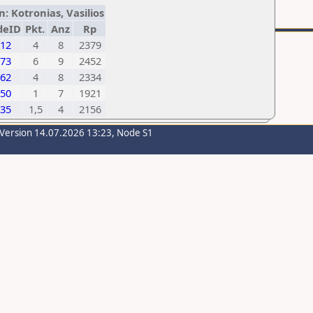
: Kotronias, Vasilios
deID
Pkt.
Anz
Rp
12
4
8
2379
73
6
9
2452
62
4
8
2334
50
1
7
1921
35
1,5
4
2156
-Version 14.07.2026 13:23, Node S1