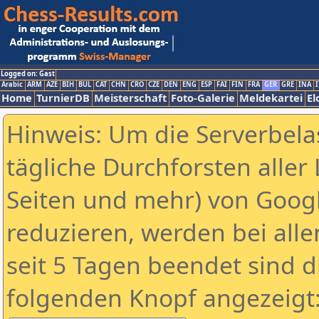
Logged on: Gast
Arabic
ARM
AZE
BIH
BUL
CAT
CHN
CRO
CZE
DEN
ENG
ESP
FAI
FIN
FRA
GER
GRE
INA
I
Home
TurnierDB
Meisterschaft
Foto-Galerie
Meldekartei
El
Hinweis: Um die Serverbela
tägliche Durchforsten aller 
Seiten und mehr) von Goog
reduzieren, werden bei alle
seit 5 Tagen beendet sind d
folgenden Knopf angezeigt