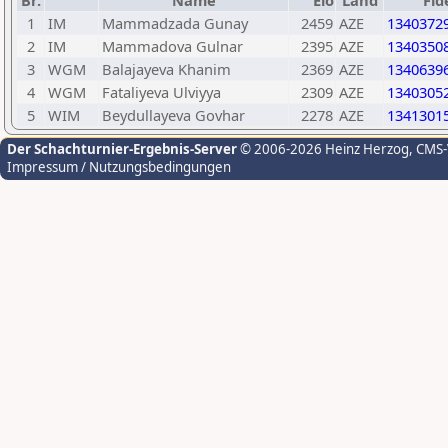
Br.
Name
Elo
Land
Fid
1
IM
Mammadzada Gunay
2459
AZE
1340372
2
IM
Mammadova Gulnar
2395
AZE
1340350
3
WGM
Balajayeva Khanim
2369
AZE
1340639
4
WGM
Fataliyeva Ulviyya
2309
AZE
1340305
5
WIM
Beydullayeva Govhar
2278
AZE
1341301
Der Schachturnier-Ergebnis-Server
© 2006-2026 Heinz Herzog
, CMS
Impressum / Nutzungsbedingungen