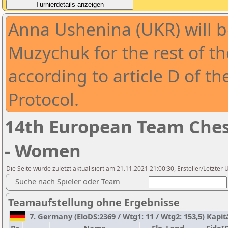
Anna Ushenina (UKR) will 
Muzychuk for the rest of t
according to article D of t
Protocol.
14th European Team Che
- Women
Die Seite wurde zuletzt aktualisiert am 21.11.2021 21:00:30, Ersteller/Letzter 
Suche nach Spieler oder Team
Teamaufstellung ohne Ergebnisse
7. Germany (EloDS:2369 / Wtg1: 11 / Wtg2: 153,5) Kapit