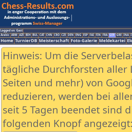
Logged on: Gast
Arabic
ARM
AZE
BIH
BUL
CAT
CHN
CRO
CZE
DEN
ENG
ESP
FAI
FIN
FRA
GER
GRE
INA
I
Home
TurnierDB
Meisterschaft
Foto-Galerie
Meldekartei
El
Hinweis: Um die Serverbela
tägliche Durchforsten aller 
Seiten und mehr) von Goog
reduzieren, werden bei alle
seit 5 Tagen beendet sind d
folgenden Knopf angezeigt