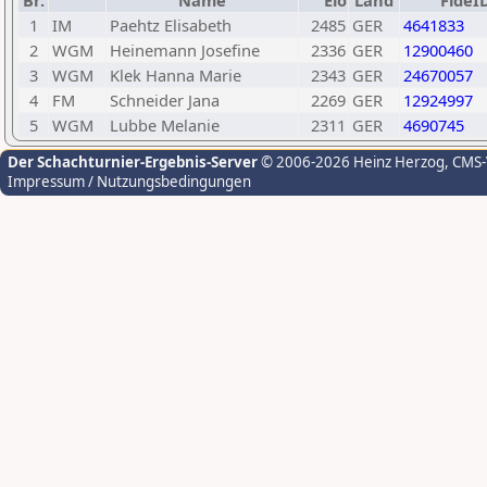
Br.
Name
Elo
Land
FideI
1
IM
Paehtz Elisabeth
2485
GER
4641833
2
WGM
Heinemann Josefine
2336
GER
12900460
3
WGM
Klek Hanna Marie
2343
GER
24670057
4
FM
Schneider Jana
2269
GER
12924997
5
WGM
Lubbe Melanie
2311
GER
4690745
Der Schachturnier-Ergebnis-Server
© 2006-2026 Heinz Herzog
, CMS
Impressum / Nutzungsbedingungen