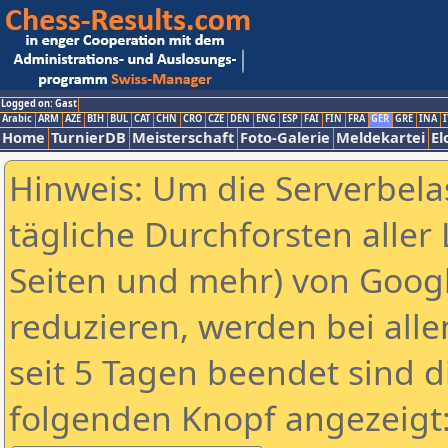
Logged on: Gast
Arabic
ARM
AZE
BIH
BUL
CAT
CHN
CRO
CZE
DEN
ENG
ESP
FAI
FIN
FRA
GER
GRE
INA
I
Home
TurnierDB
Meisterschaft
Foto-Galerie
Meldekartei
El
Hinweis: Um die Serverbela
tägliche Durchforsten aller 
Seiten und mehr) von Goog
reduzieren, werden bei alle
seit 5 Tagen beendet sind d
folgenden Knopf angezeigt