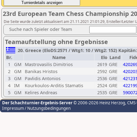
23rd European Team Chess Championship 20
Die Seite wurde zuletzt aktualisiert am 21.11.2021 21:01:29, Ersteller/Letzter 
Suche nach Spieler oder Team
Teamaufstellung ohne Ergebnisse
20. Greece (EloDS:2571 / Wtg1: 10 / Wtg2: 152) Kapitän:
Br.
Name
Elo
Land
Fid
1
GM
Mastrovasilis Dimitrios
2619
GRE
42026
2
GM
Banikas Hristos
2592
GRE
42020
3
GM
Pavlidis Antonios
2536
GRE
42123
4
IM
Kourkoulos-Arditis Stamatis
2524
GRE
42219
5
GM
Kelires Andreas
2535
GRE
59007
Der Schachturnier-Ergebnis-Server
© 2006-2026 Heinz Herzog
, CMS
Impressum / Nutzungsbedingungen