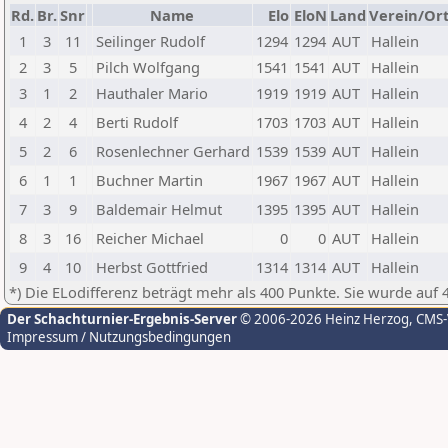
Rd.
Br.
Snr
Name
Elo
EloN
Land
Verein/Or
1
3
11
Seilinger Rudolf
1294
1294
AUT
Hallein
2
3
5
Pilch Wolfgang
1541
1541
AUT
Hallein
3
1
2
Hauthaler Mario
1919
1919
AUT
Hallein
4
2
4
Berti Rudolf
1703
1703
AUT
Hallein
5
2
6
Rosenlechner Gerhard
1539
1539
AUT
Hallein
6
1
1
Buchner Martin
1967
1967
AUT
Hallein
7
3
9
Baldemair Helmut
1395
1395
AUT
Hallein
8
3
16
Reicher Michael
0
0
AUT
Hallein
9
4
10
Herbst Gottfried
1314
1314
AUT
Hallein
*) Die ELodifferenz beträgt mehr als 400 Punkte. Sie wurde auf 
Der Schachturnier-Ergebnis-Server
© 2006-2026 Heinz Herzog
, CMS
Impressum / Nutzungsbedingungen