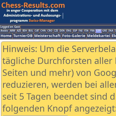
Logged on: Gast
Arabic
ARM
AZE
BIH
BUL
CAT
CHN
CRO
CZE
DEN
ENG
ESP
FAI
FIN
FRA
GER
GRE
INA
I
Home
TurnierDB
Meisterschaft
Foto-Galerie
Meldekartei
El
Hinweis: Um die Serverbel
tägliche Durchforsten aller 
Seiten und mehr) von Goog
reduzieren, werden bei alle
seit 5 Tagen beendet sind d
folgenden Knopf angezeigt