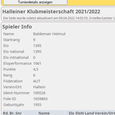
Halleiner Klubmeisterschaft 2021/2022
Die Seite wurde zuletzt aktualisiert am 09.04.2022 14:02:55, Ersteller/L
Spieler Info
Name
Baldemair Helmut
Startrang
9
Elo
1395
Elo national
1395
Elo intnational
0
Eloperformance
1661
Punkte
4,5
Rang
6
Föderation
AUT
Verein/Ort
Hallein
Ident-Nummer
100526
Fide-ID
1659863
Geburtsjahr
1955
Rd.
Br.
Snr
Name
Elo
EloN
Land
Verein/Or