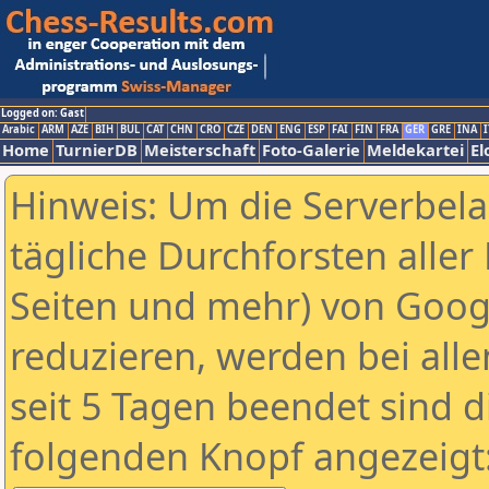
Logged on: Gast
Arabic
ARM
AZE
BIH
BUL
CAT
CHN
CRO
CZE
DEN
ENG
ESP
FAI
FIN
FRA
GER
GRE
INA
I
Home
TurnierDB
Meisterschaft
Foto-Galerie
Meldekartei
El
Hinweis: Um die Serverbel
tägliche Durchforsten aller 
Seiten und mehr) von Goog
reduzieren, werden bei alle
seit 5 Tagen beendet sind d
folgenden Knopf angezeigt