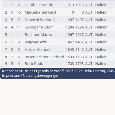
1
2
2
Hauthaler Mario
1919
1919
AUT
Hallein
2
6
15
Manzella Gerhard
0
0
AUT
Hallein
3
5
7
Scheichl Walter Dr.
1497
1497
AUT
Hallein
4
4
11
Seilinger Rudolf
1294
1294
AUT
Hallein
5
1
1
Buchner Martin
1967
1967
AUT
Hallein
6
3
8
Valjevac Aziz
1462
1462
AUT
Hallein
7
3
3
Holzer Manuel
1845
1845
AUT
Hallein
8
2
6
Rosenlechner Gerhard
1539
1539
AUT
Hallein
9
5
4
Berti Rudolf
1703
1703
AUT
Hallein
Der Schachturnier-Ergebnis-Server
© 2006-2026 Heinz Herzog
, CMS
Impressum / Nutzungsbedingungen