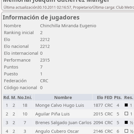
Última actualización30.10.2011 02:16:57, Propietario/Última carga: Club Metr
Información de jugadores
Nombre
Chinchilla Miranda Eugenio
Ranking inicial
2
Elo
2212
Elo nacional
2212
Elo internacional
0
Performance
2315
Puntos
7
Puesto
1
Federación
CRC
Código nacional
0
Rd.
M.
No.Ini.
Nombre
Elo
FED
Pts.
Res.
1
2
18
Monge Calvo Hugo Luis
1877
CRC
4
1
2
2
10
Aguilar Piña Luis
2015
CRC
5
1
3
2
7
Brenes Salgado Juan Carlos
2094
CRC
5
½
4
2
3
Angulo Cubero Oscar
2146
CRC
6
½