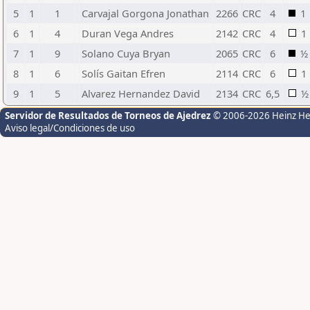
5
1
1
Carvajal Gorgona Jonathan
2266
CRC
4
1
6
1
4
Duran Vega Andres
2142
CRC
4
1
7
1
9
Solano Cuya Bryan
2065
CRC
6
½
8
1
6
Solís Gaitan Efren
2114
CRC
6
1
9
1
5
Alvarez Hernandez David
2134
CRC
6,5
½
Servidor de Resultados de Torneos de Ajedrez
© 2006-2026 Heinz H
Aviso legal/Condiciones de uso