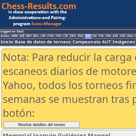
Logged on: Gast
Arabic
ARM
AZE
BIH
BUL
CAT
CHN
CRO
CZE
DEN
ENG
ESP
FAI
FIN
FRA
GER
GRE
INA
I
Inicio
Base de datos de torneos
Campeonato AUT
Imágenes
Nota: Para reducir la carga 
escaneos diarios de motor
Yahoo, todos los torneos f
semanas se muestran tras p
botón:
Memorial Joaquin Gutiérrez Mangel