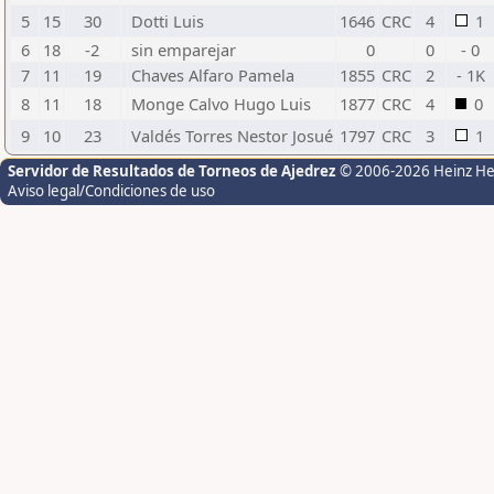
5
15
30
Dotti Luis
1646
CRC
4
1
6
18
-2
sin emparejar
0
0
- 0
7
11
19
Chaves Alfaro Pamela
1855
CRC
2
- 1K
8
11
18
Monge Calvo Hugo Luis
1877
CRC
4
0
9
10
23
Valdés Torres Nestor Josué
1797
CRC
3
1
Servidor de Resultados de Torneos de Ajedrez
© 2006-2026 Heinz H
Aviso legal/Condiciones de uso