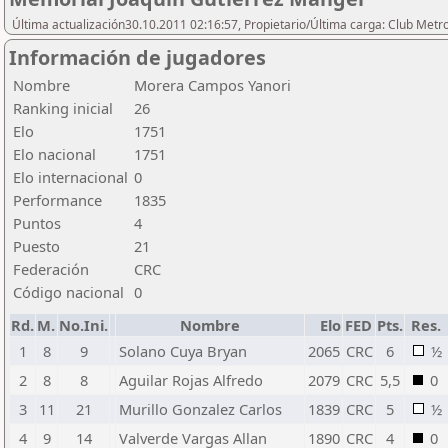
Última actualización30.10.2011 02:16:57, Propietario/Última carga: Club Metr
Información de jugadores
Nombre
Morera Campos Yanori
Ranking inicial
26
Elo
1751
Elo nacional
1751
Elo internacional
0
Performance
1835
Puntos
4
Puesto
21
Federación
CRC
Código nacional
0
Rd.
M.
No.Ini.
Nombre
Elo
FED
Pts.
Res.
1
8
9
Solano Cuya Bryan
2065
CRC
6
½
2
8
8
Aguilar Rojas Alfredo
2079
CRC
5,5
0
3
11
21
Murillo Gonzalez Carlos
1839
CRC
5
½
4
9
14
Valverde Vargas Allan
1890
CRC
4
0