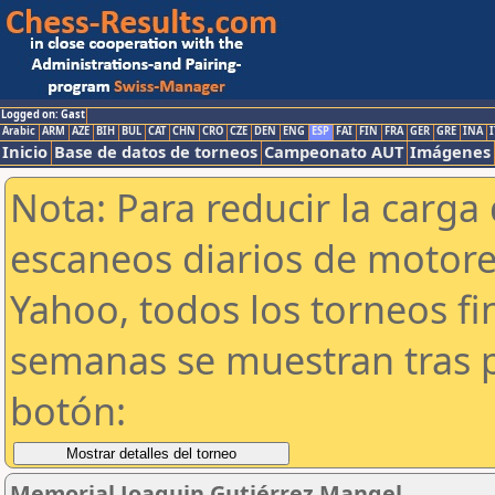
Logged on: Gast
Arabic
ARM
AZE
BIH
BUL
CAT
CHN
CRO
CZE
DEN
ENG
ESP
FAI
FIN
FRA
GER
GRE
INA
I
Inicio
Base de datos de torneos
Campeonato AUT
Imágenes
Nota: Para reducir la carga 
escaneos diarios de motor
Yahoo, todos los torneos f
semanas se muestran tras p
botón:
Memorial Joaquin Gutiérrez Mangel