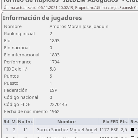
Última actualización06.11.2021 20:02:19, Propietario/Última carga: Spanish C
Información de jugadores
Nombre
Amoros Moran Jose Joaquin
Ranking inicial
2
Elo
1893
Elo nacional
0
Elo internacional
1893
Performance
1794
FIDE elo +/-
5,8
Puntos
5
Puesto
1
Federación
ESP
Código nacional
0
Código FIDE
2270145
Fecha de nacimiento
1962
Rd.
M.
No.Ini.
Nombre
Elo
FED
Pts.
Res
1
2
11
Garcia Sanchez Miguel Angel
1177
ESP
2,5