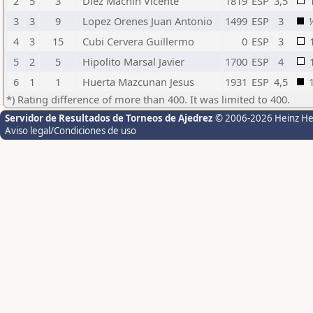
2
5
3
Diez Machin Vicente
1819
ESP
3,5
3
3
9
Lopez Orenes Juan Antonio
1499
ESP
3
4
3
15
Cubi Cervera Guillermo
0
ESP
3
5
2
5
Hipolito Marsal Javier
1700
ESP
4
6
1
1
Huerta Mazcunan Jesus
1931
ESP
4,5
*) Rating difference of more than 400. It was limited to 400.
Servidor de Resultados de Torneos de Ajedrez
© 2006-2026 Heinz H
Aviso legal/Condiciones de uso