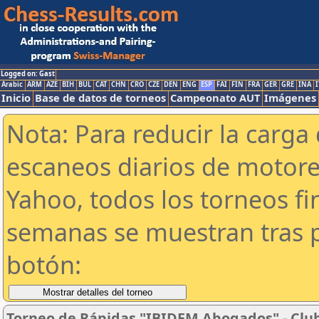
Logged on: Gast
Arabic
ARM
AZE
BIH
BUL
CAT
CHN
CRO
CZE
DEN
ENG
ESP
FAI
FIN
FRA
GER
GRE
INA
I
Inicio
Base de datos de torneos
Campeonato AUT
Imágenes
Nota: Para reducir la carga 
escaneos diarios de motor
Yahoo, todos los torneos f
semanas se muestran tras p
botón:
Torneo de Rápidas "IBIDEM Abogados" - Club