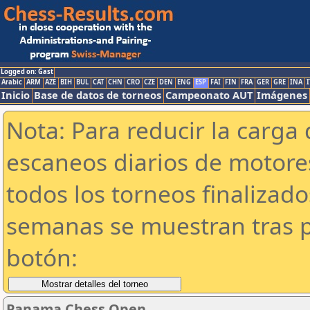
Logged on: Gast
Arabic
ARM
AZE
BIH
BUL
CAT
CHN
CRO
CZE
DEN
ENG
ESP
FAI
FIN
FRA
GER
GRE
INA
I
Inicio
Base de datos de torneos
Campeonato AUT
Imágenes
Nota: Para reducir la carga 
escaneos diarios de motor
todos los torneos finalizad
semanas se muestran tras p
botón:
Panama Chess Open