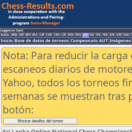
Logged on: Gast
Arabic
ARM
AZE
BIH
BUL
CAT
CHN
CRO
CZE
DEN
ENG
ESP
FAI
FIN
FRA
GER
GRE
INA
I
Inicio
Base de datos de torneos
Campeonato AUT
Imágenes
Nota: Para reducir la carga 
escaneos diarios de motor
Yahoo, todos los torneos f
semanas se muestran tras p
botón:
Sri Lanka Online National Chess Champions