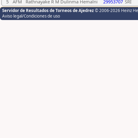
5
AFM
Rathnayake R M Dulinma Hemalni
29953707
SRI
Servidor de Resultados de Torneos de Ajedrez
© 2006-2026 Heinz H
Aviso legal/Condiciones de uso