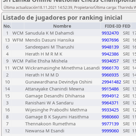
Última actualización18.11.2021 14:52:39, Propietario/Última carga: Tharindu
Listado de jugadores por ranking inicial
No.
Nombre
FIDE-ID
FED
1
WCM
Sanudula K M Dahamdi
9932470
SRI
1
13
WFM
Mendis Dasuni Hansika
9907696
SRI
1
6
Sandeepani M Tharushi
9948139
SRI
1
4
Herath H M R M K
9942386
SRI
1
9
WCM
Pallie Ehsha Mishela
9934057
SRI
1
11
WCM
Wickramasinghe Minethma Lasandi
9966170
SRI
1
2
Herath H M M D
9966935
SRI
1
10
Gunawardhana Devindya Oshini
29941482
SRI
1
14
Attanayake Chanindi Mewna
9915486
SRI
1
15
Gamage Desandhi Dhihansa
9994912
SRI
1
3
Ranishani W A Sandaru
9964371
SRI
1
16
Wijesinghe Prabodhi Methma
9933425
SRI
1
8
Gamage B K Sayumi Hasithma
9980660
SRI
1
7
Thennakoon Rumethma
9977139
SRI
1
12
Newansa M Esandi
9999060
SRI
1