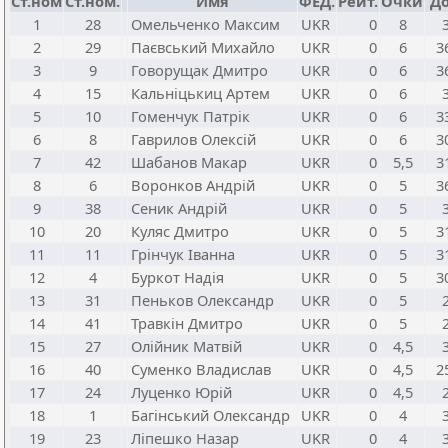
Ст.ном
Ст.ном.
Имя
ФЕД.
Рейт.
Очки
Д
1
28
Омельченко Максим
UKR
0
8
2
29
Паєвський Михайло
UKR
0
6
3
3
9
Говорущак Дмитро
UKR
0
6
3
4
15
Кальніцькиц Артем
UKR
0
6
5
10
Гоменчук Патрік
UKR
0
6
3
6
8
Гаврилов Олексій
UKR
0
6
3
7
42
Шабанов Макар
UKR
0
5,5
3
8
6
Воронков Андрій
UKR
0
5
3
9
38
Сеник Андрій
UKR
0
5
10
20
Куляс Дмитро
UKR
0
5
3
11
11
Грінчук Іванна
UKR
0
5
3
12
4
Буркот Надія
UKR
0
5
3
13
31
Пеньков Олександр
UKR
0
5
14
41
Травкін Дмитро
UKR
0
5
15
27
Олійник Матвій
UKR
0
4,5
16
40
Суменко Владислав
UKR
0
4,5
2
17
24
Луценко Юрій
UKR
0
4,5
18
1
Багінський Олександр
UKR
0
4
19
23
Ліпешко Назар
UKR
0
4