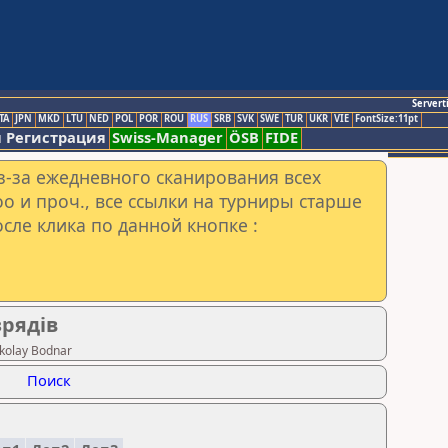
Servert
TA
JPN
MKD
LTU
NED
POL
POR
ROU
RUS
SRB
SVK
SWE
TUR
UKR
VIE
FontSize:11pt
 Регистрация
Swiss-Manager
ÖSB
FIDE
з-за ежедневного сканирования всех
o и проч., все ссылки на турниры старше
сле клика по данной кнопке :
зрядів
kolay Bodnar
Поиск