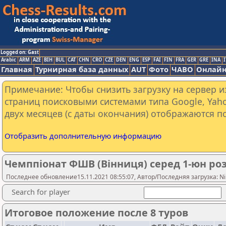
Logged on: Gast
Arabic
ARM
AZE
BIH
BUL
CAT
CHN
CRO
CZE
DEN
ENG
ESP
FAI
FIN
FRA
GER
GRE
INA
I
Главная
Турнирная база данных
AUT
Фото
ЧАВО
Онлайн
Примечание: Чтобы снизить загрузку на сервер и
страниц поисковыми системами типа Google, Yaho
двух месяцев (с даты окончания) отображаются по
Отобразить дополнительную информацию
Чемппіонат ФШВ (Вінниця) серед 1-юн ро
Последнее обновление15.11.2021 08:55:07, Автор/Последняя загрузка: Ni
Search for player
Итоговое положение после 8 туров