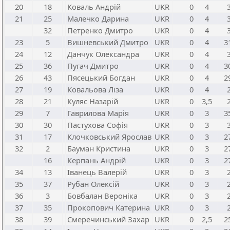
20
18
Коваль Андрій
UKR
0
4
21
25
Малечко Дарина
UKR
0
4
32
Петренко Дмитро
UKR
0
4
23
5
Вишневський Дмитро
UKR
0
4
3
24
12
Данчук Олександра
UKR
0
4
25
36
Пугач Дмитро
UKR
0
4
3
26
43
Пясецький Богдан
UKR
0
4
2
27
19
Ковальова Ліза
UKR
0
4
28
21
Куляс Назарій
UKR
0
3,5
29
7
Гаврилова Марія
UKR
0
3
3
30
30
Пастухова Софія
UKR
0
3
31
17
Клочковський Ярослав
UKR
0
3
2
32
2
Бауман Кристина
UKR
0
3
2
16
Керпань Андрій
UKR
0
3
2
34
13
Іванець Валерій
UKR
0
3
35
37
Рубан Олексій
UKR
0
3
36
3
Бовбалан Вероніка
UKR
0
3
37
35
Прокопович Катерина
UKR
0
3
38
39
Смеречинський Захар
UKR
0
2,5
2