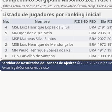
Última actualización12.12.2021 22:57:24, Propietario/Última carga: Carlos Via
Listado de jugadores por ranking inicial
No.
Nombre
FIDE-ID
FED
Elo
FI
4
MSE Luiz Henrique Lopes da Silva
BRA
2191
21
5
MN Igor de Souza Melo
BRA
2036
20
1
MSE Matheus Silva Santos
BRA
2027
20
2
MSE Luis Henrique de Mendonça Le
BRA
1972
19
3
MN Paulo Henrique Soares dos Rei
BRA
1917
19
6
Ezio Carvalho de Santana
BRA
1900
19
Servidor de Resultados de Torneos de Ajedrez
© 2006-2026 Heinz H
Aviso legal/Condiciones de uso