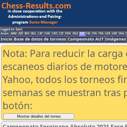
Logged on: Gast
Arabic
ARM
AZE
BIH
BUL
CAT
CHN
CRO
CZE
DEN
ENG
ESP
FAI
FIN
FRA
GER
GRE
INA
I
Inicio
Base de datos de torneos
Campeonato AUT
Imágenes
Nota: Para reducir la carga 
escaneos diarios de motor
Yahoo, todos los torneos f
semanas se muestran tras p
botón:
Campeonato Sergipano Absoluto 2021 Fase F