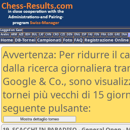
Logged on: Gast
Arabic
ARM
AZE
BIH
BUL
CAT
CHN
CRO
CZE
DEN
ENG
ESP
FAI
FIN
FRA
GER
GRE
INA
I
Home
DB-Tornei
Campionati
Foto
FAQ
Registrazione Online
Avvertenza: Per ridurre il c
dalla ricerca giornaliera tra
Google & Co., sono visualizzab
tornei più vecchi di 15 gio
seguente pulsante:
19. SCACCHI IN PARADISO - General Open - 