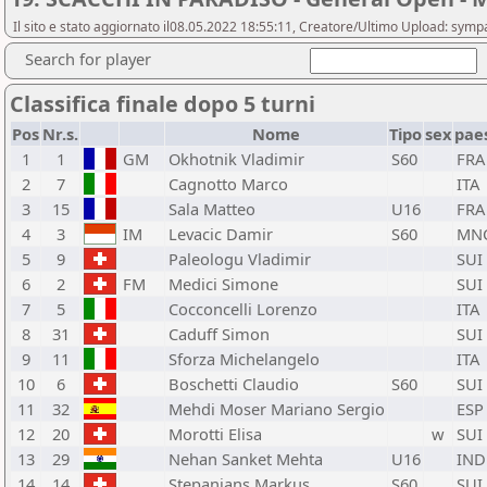
Il sito e stato aggiornato il08.05.2022 18:55:11, Creatore/Ultimo Upload: sy
Search for player
Classifica finale dopo 5 turni
Pos
Nr.s.
Nome
Tipo
sex
pae
1
1
GM
Okhotnik Vladimir
S60
FRA
2
7
Cagnotto Marco
ITA
3
15
Sala Matteo
U16
FRA
4
3
IM
Levacic Damir
S60
MN
5
9
Paleologu Vladimir
SUI
6
2
FM
Medici Simone
SUI
7
5
Cocconcelli Lorenzo
ITA
8
31
Caduff Simon
SUI
9
11
Sforza Michelangelo
ITA
10
6
Boschetti Claudio
S60
SUI
11
32
Mehdi Moser Mariano Sergio
ESP
12
20
Morotti Elisa
w
SUI
13
29
Nehan Sanket Mehta
U16
IND
14
14
Stepanians Markus
S60
SUI