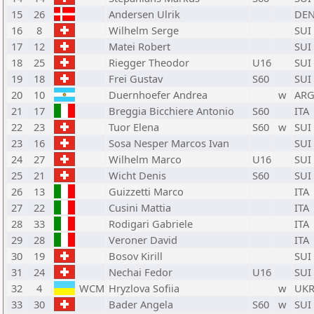
15
26
Andersen Ulrik
DE
16
8
Wilhelm Serge
SUI
17
12
Matei Robert
SUI
18
25
Riegger Theodor
U16
SUI
19
18
Frei Gustav
S60
SUI
20
10
Duernhoefer Andrea
w
AR
21
17
Breggia Bicchiere Antonio
S60
ITA
22
23
Tuor Elena
S60
w
SUI
23
16
Sosa Nesper Marcos Ivan
SUI
24
27
Wilhelm Marco
U16
SUI
25
21
Wicht Denis
S60
SUI
26
13
Guizzetti Marco
ITA
27
22
Cusini Mattia
ITA
28
33
Rodigari Gabriele
ITA
29
28
Veroner David
ITA
30
19
Bosov Kirill
SUI
31
24
Nechai Fedor
U16
SUI
32
4
WCM
Hryzlova Sofiia
w
UK
33
30
Bader Angela
S60
w
SUI