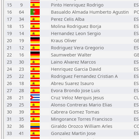
15
9
Pinto Henriquez Rodrigo
ES
16
64
Basualdo Almada Humberto Agustin
P
17
34
Perez Celis Alba
ES
18
15
Molina Rodriguez Borja
ES
19
14
Hernandez Leon Sergio
ES
20
19
Kraus Oliver
G
21
12
Rodriguez Vera Gregorio
ES
22
16
Saumweber Walter
G
23
30
Laino Alvarez Marcos
ES
24
23
Henriquez Garcia David
ES
25
22
Rodriguez Fernandez Cristian A
ES
26
18
Abreu Suarez Isauro
ES
27
28
Evora Brondo Jose Luis
ES
28
21
Cruz Veloz Merquis Jesus
C
29
25
Alonso Contreras Mario Elias
ES
30
39
Cabrera Gomez Tomas
ES
31
35
Mingorance Torres Francisco
ES
32
36
Giraldo Orozco William Arles
C
33
41
Gonzalez Martin Jose
ES