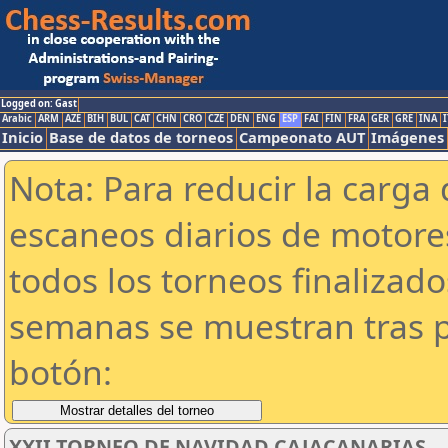
Logged on: Gast
Arabic
ARM
AZE
BIH
BUL
CAT
CHN
CRO
CZE
DEN
ENG
ESP
FAI
FIN
FRA
GER
GRE
INA
I
Inicio
Base de datos de torneos
Campeonato AUT
Imágenes
Nota: Para reducir la carga 
escaneos diarios de motor
todos los torneos finalizad
semanas se muestran tras p
botón:
XXII TORNEO DE NAVIDAD CAJACANARIAS