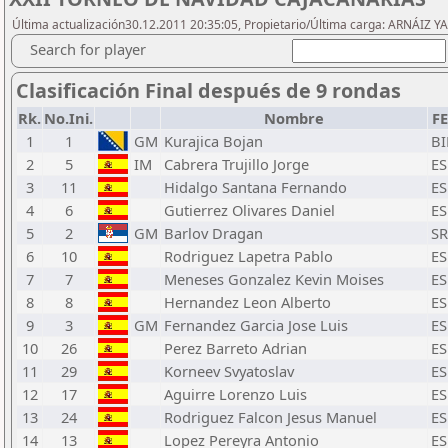
Última actualización30.12.2011 20:35:05, Propietario/Última carga: ARNÁIZ Y
Search for player
Clasificación Final después de 9 rondas
Rk.
No.Ini.
Nombre
F
1
1
GM
Kurajica Bojan
B
2
5
IM
Cabrera Trujillo Jorge
ES
3
11
Hidalgo Santana Fernando
ES
4
6
Gutierrez Olivares Daniel
ES
5
2
GM
Barlov Dragan
S
6
10
Rodriguez Lapetra Pablo
ES
7
7
Meneses Gonzalez Kevin Moises
ES
8
8
Hernandez Leon Alberto
ES
9
3
GM
Fernandez Garcia Jose Luis
ES
10
26
Perez Barreto Adrian
ES
11
29
Korneev Svyatoslav
ES
12
17
Aguirre Lorenzo Luis
ES
13
24
Rodriguez Falcon Jesus Manuel
ES
14
13
Lopez Pereyra Antonio
ES