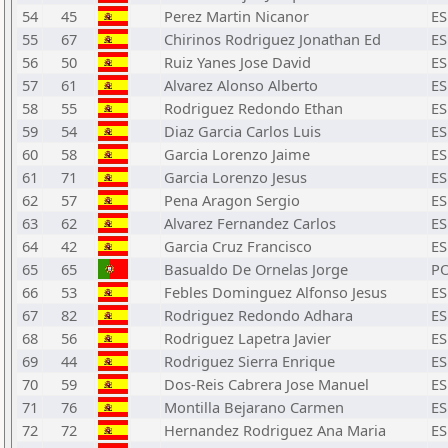
54
45
Perez Martin Nicanor
ES
55
67
Chirinos Rodriguez Jonathan Ed
ES
56
50
Ruiz Yanes Jose David
ES
57
61
Alvarez Alonso Alberto
ES
58
55
Rodriguez Redondo Ethan
ES
59
54
Diaz Garcia Carlos Luis
ES
60
58
Garcia Lorenzo Jaime
ES
61
71
Garcia Lorenzo Jesus
ES
62
57
Pena Aragon Sergio
ES
63
62
Alvarez Fernandez Carlos
ES
64
42
Garcia Cruz Francisco
ES
65
65
Basualdo De Ornelas Jorge
P
66
53
Febles Dominguez Alfonso Jesus
ES
67
82
Rodriguez Redondo Adhara
ES
68
56
Rodriguez Lapetra Javier
ES
69
44
Rodriguez Sierra Enrique
ES
70
59
Dos-Reis Cabrera Jose Manuel
ES
71
76
Montilla Bejarano Carmen
ES
72
72
Hernandez Rodriguez Ana Maria
ES