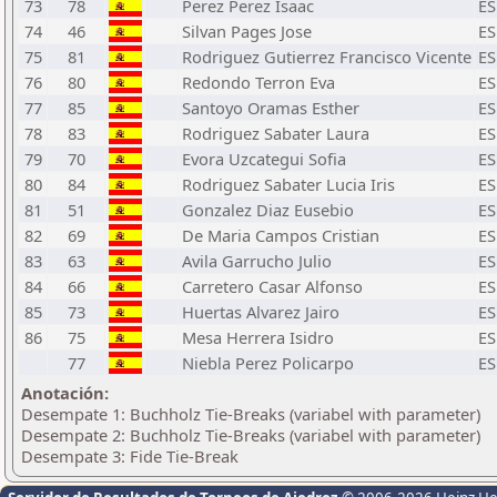
73
78
Perez Perez Isaac
ES
74
46
Silvan Pages Jose
ES
75
81
Rodriguez Gutierrez Francisco Vicente
ES
76
80
Redondo Terron Eva
ES
77
85
Santoyo Oramas Esther
ES
78
83
Rodriguez Sabater Laura
ES
79
70
Evora Uzcategui Sofia
ES
80
84
Rodriguez Sabater Lucia Iris
ES
81
51
Gonzalez Diaz Eusebio
ES
82
69
De Maria Campos Cristian
ES
83
63
Avila Garrucho Julio
ES
84
66
Carretero Casar Alfonso
ES
85
73
Huertas Alvarez Jairo
ES
86
75
Mesa Herrera Isidro
ES
77
Niebla Perez Policarpo
ES
Anotación:
Desempate 1: Buchholz Tie-Breaks (variabel with parameter)
Desempate 2: Buchholz Tie-Breaks (variabel with parameter)
Desempate 3: Fide Tie-Break