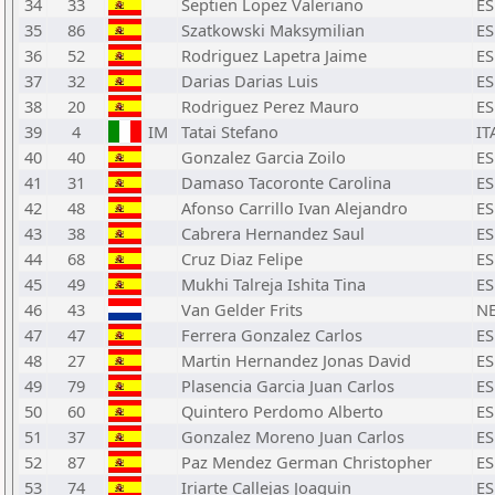
34
33
Septien Lopez Valeriano
ES
35
86
Szatkowski Maksymilian
ES
36
52
Rodriguez Lapetra Jaime
ES
37
32
Darias Darias Luis
ES
38
20
Rodriguez Perez Mauro
ES
39
4
IM
Tatai Stefano
IT
40
40
Gonzalez Garcia Zoilo
ES
41
31
Damaso Tacoronte Carolina
ES
42
48
Afonso Carrillo Ivan Alejandro
ES
43
38
Cabrera Hernandez Saul
ES
44
68
Cruz Diaz Felipe
ES
45
49
Mukhi Talreja Ishita Tina
ES
46
43
Van Gelder Frits
N
47
47
Ferrera Gonzalez Carlos
ES
48
27
Martin Hernandez Jonas David
ES
49
79
Plasencia Garcia Juan Carlos
ES
50
60
Quintero Perdomo Alberto
ES
51
37
Gonzalez Moreno Juan Carlos
ES
52
87
Paz Mendez German Christopher
ES
53
74
Iriarte Callejas Joaquin
ES