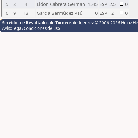
5
8
4
Lidon Cabrera German
1545
ESP
2,5
0
6
9
13
Garcia Bermúdez Raúl
0
ESP
2
0
Servidor de Resultados de Torneos de Ajedrez
© 2006-2026 Heinz H
Aviso legal/Condiciones de uso