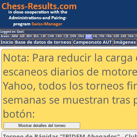
Logged on: Gast
Arabic
ARM
AZE
BIH
BUL
CAT
CHN
CRO
CZE
DEN
ENG
ESP
FAI
FIN
FRA
GER
GRE
INA
I
Inicio
Base de datos de torneos
Campeonato AUT
Imágenes
Nota: Para reducir la carga 
escaneos diarios de motor
Yahoo, todos los torneos f
semanas se muestran tras p
botón:
Torneo de Rápidas "IBIDEM Abogados" - Club