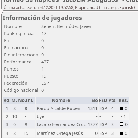
Última actualización04.12.2021 19:52:58, Propietario/Última carga: Spanish C
Información de jugadores
Nombre
Senent Bermúdez Javier
Ranking inicial
17
Elo
0
Elo nacional
0
Elo internacional
0
Performance
427
Puntos
1
Puesto
19
Federación
ESP
Código nacional
0
Rd.
M.
No.Ini.
Nombre
Elo
FED
Pts.
Res.
1
8
8
Pardo Alcalde Ruben
1311
ESP
4
0
2
10
-
bye
-
-
-
- 1
3
6
9
Lazaro Hernandez Cruz
1277
ESP
2
0
4
8
15
Martínez Ortega Jesús
0
ESP
3
0