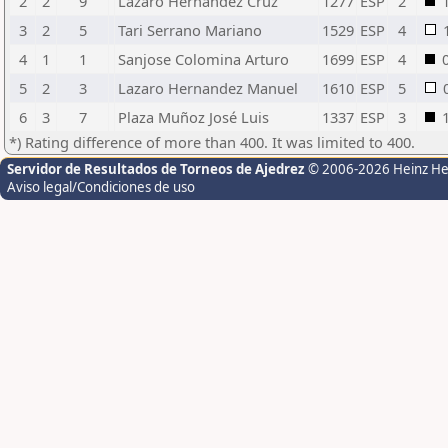
2
2
9
Lazaro Hernandez Cruz
1277
ESP
2
3
2
5
Tari Serrano Mariano
1529
ESP
4
4
1
1
Sanjose Colomina Arturo
1699
ESP
4
5
2
3
Lazaro Hernandez Manuel
1610
ESP
5
6
3
7
Plaza Muñoz José Luis
1337
ESP
3
*) Rating difference of more than 400. It was limited to 400.
Servidor de Resultados de Torneos de Ajedrez
© 2006-2026 Heinz H
Aviso legal/Condiciones de uso