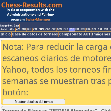
Logged on: Gast
Arabic
ARM
AZE
BIH
BUL
CAT
CHN
CRO
CZE
DEN
ENG
ESP
FAI
FIN
FRA
GER
GRE
INA
I
Inicio
Base de datos de torneos
Campeonato AUT
Imágenes
Nota: Para reducir la carga 
escaneos diarios de motor
Yahoo, todos los torneos f
semanas se muestran tras p
botón:
Torneo de Rápidas "IBIDEM Abogados" - Club