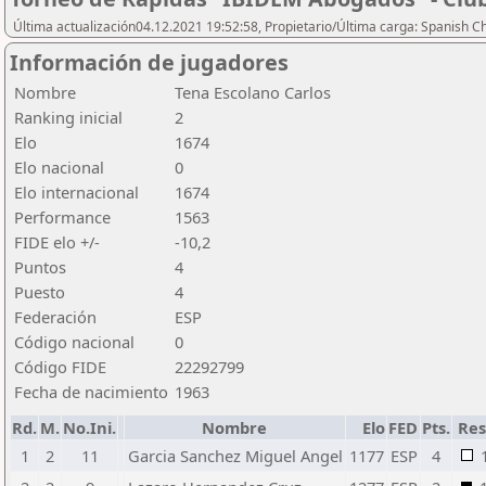
Última actualización04.12.2021 19:52:58, Propietario/Última carga: Spanish C
Información de jugadores
Nombre
Tena Escolano Carlos
Ranking inicial
2
Elo
1674
Elo nacional
0
Elo internacional
1674
Performance
1563
FIDE elo +/-
-10,2
Puntos
4
Puesto
4
Federación
ESP
Código nacional
0
Código FIDE
22292799
Fecha de nacimiento
1963
Rd.
M.
No.Ini.
Nombre
Elo
FED
Pts.
Res
1
2
11
Garcia Sanchez Miguel Angel
1177
ESP
4