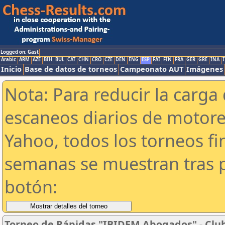
Logged on: Gast
Arabic
ARM
AZE
BIH
BUL
CAT
CHN
CRO
CZE
DEN
ENG
ESP
FAI
FIN
FRA
GER
GRE
INA
I
Inicio
Base de datos de torneos
Campeonato AUT
Imágenes
Nota: Para reducir la carga 
escaneos diarios de motor
Yahoo, todos los torneos f
semanas se muestran tras p
botón:
Torneo de Rápidas "IBIDEM Abogados" - Club