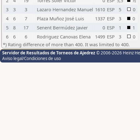
2
4
19
Torres Soler Victor
0
ESP
5,5
½
3
3
3
Lazaro Hernandez Manuel
1610
ESP
5
0
4
6
7
Plaza Muñoz José Luis
1337
ESP
3
0
5
8
17
Senent Bermúdez Javier
0
ESP
1
1
6
6
6
Rodriguez Canovas Elena
1499
ESP
3
0
*) Rating difference of more than 400. It was limited to 400.
Servidor de Resultados de Torneos de Ajedrez
© 2006-2026 Heinz H
Aviso legal/Condiciones de uso