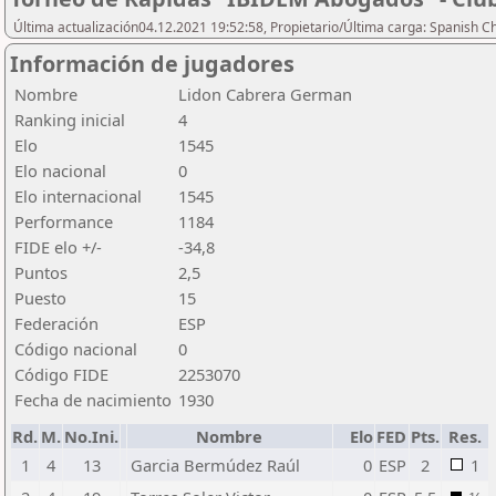
Última actualización04.12.2021 19:52:58, Propietario/Última carga: Spanish C
Información de jugadores
Nombre
Lidon Cabrera German
Ranking inicial
4
Elo
1545
Elo nacional
0
Elo internacional
1545
Performance
1184
FIDE elo +/-
-34,8
Puntos
2,5
Puesto
15
Federación
ESP
Código nacional
0
Código FIDE
2253070
Fecha de nacimiento
1930
Rd.
M.
No.Ini.
Nombre
Elo
FED
Pts.
Res.
1
4
13
Garcia Bermúdez Raúl
0
ESP
2
1