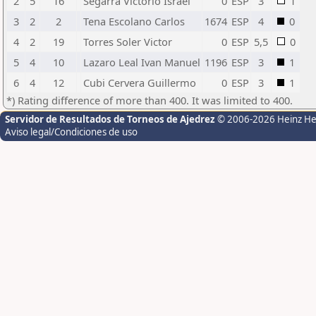
2
5
16
Segarra Victorio Israel
0
ESP
3
1
3
2
2
Tena Escolano Carlos
1674
ESP
4
0
4
2
19
Torres Soler Victor
0
ESP
5,5
0
5
4
10
Lazaro Leal Ivan Manuel
1196
ESP
3
1
6
4
12
Cubi Cervera Guillermo
0
ESP
3
1
*) Rating difference of more than 400. It was limited to 400.
Servidor de Resultados de Torneos de Ajedrez
© 2006-2026 Heinz H
Aviso legal/Condiciones de uso