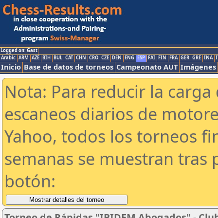
Logged on: Gast
Arabic
ARM
AZE
BIH
BUL
CAT
CHN
CRO
CZE
DEN
ENG
ESP
FAI
FIN
FRA
GER
GRE
INA
I
Inicio
Base de datos de torneos
Campeonato AUT
Imágenes
Nota: Para reducir la carga 
escaneos diarios de motor
Yahoo, todos los torneos f
semanas se muestran tras p
botón:
Torneo de Rápidas "IBIDEM Abogados" - Club