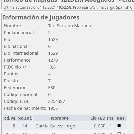
Última actualización04.12.2021 19:52:58, Propietario/Última carga: Spanish C
Información de jugadores
Nombre
Tari Serrano Mariano
Ranking inicial
5
Elo
1529
Elo nacional
0
Elo internacional
1529
Performance
1270
FIDE elo +/-
-3,8
Puntos
4
Puesto
7
Federación
ESP
Código nacional
0
Código FIDE
2254387
Fecha de nacimiento
1955
Rd.
M.
No.Ini.
Nombre
Elo
FED
Pts.
Res.
1
5
14
García Galvez Jorge
0
ESP
1
1