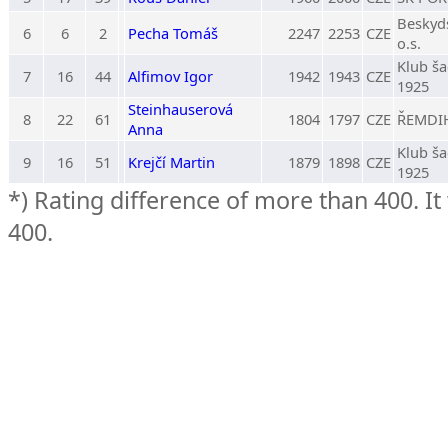
Beskyd
6
6
2
Pecha Tomáš
2247
2253
CZE
o.s.
Klub ša
7
16
44
Alfimov Igor
1942
1943
CZE
1925
Steinhauserová
8
22
61
1804
1797
CZE
ŘEMDIH
Anna
Klub ša
9
16
51
Krejčí Martin
1879
1898
CZE
1925
*) Rating difference of more than 400. It
400.