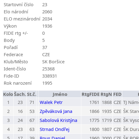
Startovní číslo
23
Elo národní
2060
ELO mezinárodní
2034
Výkon
1936
FIDE rtg +/-
0
Body
5
Pořadí
37
Federace
CZE
Klub/Město
SK Boršice
Ident-číslo
25368
Fide-ID
338931
Rok narození
1995
Kolo
Šach.
St.č.
Jméno
RtgFIDE
RtgN
FED
1
23
71
Walek Petr
1761
1868
CZE
TJ Nám
2
16
53
Zpěváková Jana
1866
1935
CZE
ŠK Star
3
24
67
Sabolová Kristýna
1775
1719
CZE
ŠK Vys
4
23
63
Strnad Ondřej
1800
1807
CZE
ŠK Dur
5
17
39
Rous Daniel
1960
2000
CZE
ŠK POR