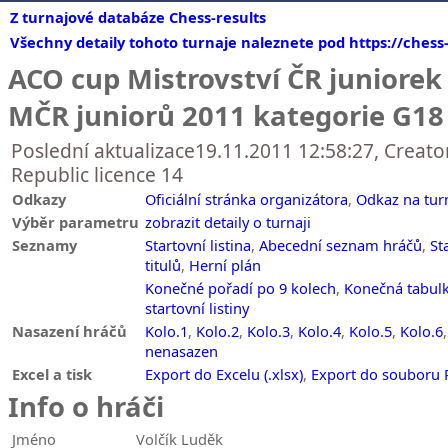
Z turnajové databáze Chess-results
Všechny detaily tohoto turnaje naleznete pod https://chess
ACO cup Mistrovství ČR juniorek 
MČR juniorů 2011 kategorie G18
Poslední aktualizace19.11.2011 12:58:27, Creato
Republic licence 14
Odkazy
Oficiální stránka organizátora
,
Odkaz na tur
Výběr parametru
zobrazit detaily o turnaji
Seznamy
Startovní listina
,
Abecední seznam hráčů
,
St
titulů
,
Herní plán
Konečné pořadí po 9 kolech
,
Konečná tabulk
startovní listiny
Nasazení hráčů
Kolo.1
,
Kolo.2
,
Kolo.3
,
Kolo.4
,
Kolo.5
,
Kolo.6
nenasazen
Excel a tisk
Export do Excelu (.xlsx)
,
Export do souboru
Info o hráči
Jméno
Volčík Luděk