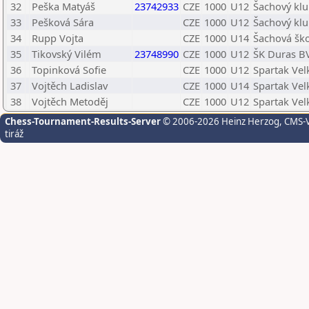
32
Peška Matyáš
23742933
CZE
1000
U12
Šachový klu
33
Pešková Sára
CZE
1000
U12
Šachový klu
34
Rupp Vojta
CZE
1000
U14
Šachová šk
35
Tikovský Vilém
23748990
CZE
1000
U12
ŠK Duras B
36
Topinková Sofie
CZE
1000
U12
Spartak Vel
37
Vojtěch Ladislav
CZE
1000
U14
Spartak Vel
38
Vojtěch Metoděj
CZE
1000
U12
Spartak Vel
Chess-Tournament-Results-Server
© 2006-2026 Heinz Herzog
, CMS-
tiráž