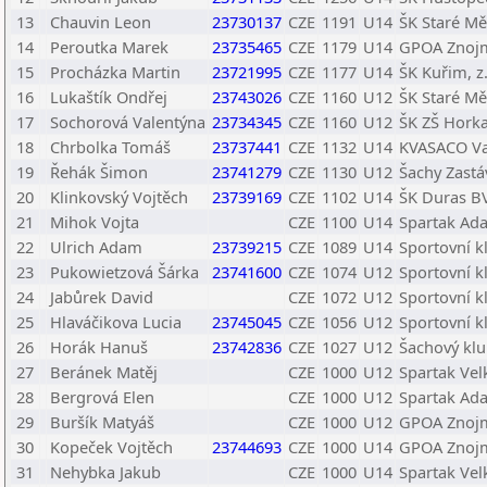
13
Chauvin Leon
23730137
CZE
1191
U14
ŠK Staré Mě
14
Peroutka Marek
23735465
CZE
1179
U14
GPOA Znojm
15
Procházka Martin
23721995
CZE
1177
U14
ŠK Kuřim, z.
16
Lukaštík Ondřej
23743026
CZE
1160
U12
ŠK Staré Mě
17
Sochorová Valentýna
23734345
CZE
1160
U12
ŠK ZŠ Hork
18
Chrbolka Tomáš
23737441
CZE
1132
U14
KVASACO Va
19
Řehák Šimon
23741279
CZE
1130
U12
Šachy Zastá
20
Klinkovský Vojtěch
23739169
CZE
1102
U14
ŠK Duras B
21
Mihok Vojta
CZE
1100
U14
Spartak Ad
22
Ulrich Adam
23739215
CZE
1089
U14
Sportovní k
23
Pukowietzová Šárka
23741600
CZE
1074
U12
Sportovní k
24
Jabůrek David
CZE
1072
U12
Sportovní k
25
Hlaváčikova Lucia
23745045
CZE
1056
U12
Sportovní k
26
Horák Hanuš
23742836
CZE
1027
U12
Šachový klu
27
Beránek Matěj
CZE
1000
U12
Spartak Vel
28
Bergrová Elen
CZE
1000
U12
Spartak Ad
29
Buršík Matyáš
CZE
1000
U12
GPOA Znojm
30
Kopeček Vojtěch
23744693
CZE
1000
U14
GPOA Znojm
31
Nehybka Jakub
CZE
1000
U14
Spartak Vel