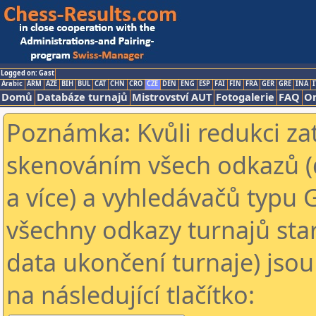
Logged on: Gast
Arabic
ARM
AZE
BIH
BUL
CAT
CHN
CRO
CZE
DEN
ENG
ESP
FAI
FIN
FRA
GER
GRE
INA
I
Domů
Databáze turnajů
Mistrovství AUT
Fotogalerie
FAQ
On
Poznámka: Kvůli redukci za
skenováním všech odkazů (
a více) a vyhledávačů typu 
všechny odkazy turnajů star
data ukončení turnaje) jsou
na následující tlačítko: