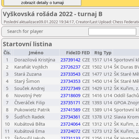
Vyškovská rošáda 2022 - turnaj B
Poslední aktualizace09.01.2022 19:34:17, Creator/Last Upload: Chess Federati
Search for player
Startovní listina
Čís.
Jméno
FideID
FED
Rtg
Typ
1
Dorazilová Kristýna
23739142
CZE
1517
U14
Sportovní k
2
Karafiát Vojtěch
23726237
CZE
1502
U14
ŠK Duras B
3
Stará Zuzana
23733543
CZE
1477
U12
ŠK Staré Mě
4
Starý Šimon
23734353
CZE
1450
U14
ŠK Staré Mě
5
Souček Andrej
23727349
CZE
1429
U12
ŠK Kuřim, z.
6
Novotný Petr
23718609
CZE
1416
U14
Oddíl šachů
7
Čtveráček Filip
23735171
CZE
1393
U14
GPOA Znojm
8
Pukowietz Patrik
23741589
CZE
1389
U14
Sportovní k
9
Šudřich Radek
23734361
CZE
1378
U12
Slavia Krom
10
Kubátová Běta
23724064
CZE
1312
U12
ŠK Kuřim, z.
11
Kubátová Ema
23724072
CZE
1273
U12
ŠK Kuřim, z.
12
Škňouřil Jakub
23731133
CZE
1256
U14
ŠK Hustope