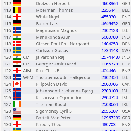
112
Dietzsch Herbert
4608364
GER
113
Moerman Thomas
235644
BEL
114
White Nigel
455830
ENG
115
Balzer Lars
4646452
GER
116
Magnusson Magnus
2302128
ISL
117
Manukonda Arun
5080789
IND
118
Olesen Poul Erik Norgaard
1404253
DEN
119
Carlsson Gustav
1734148
SWE
120
CM
Jaivardhan Raj
25744437
IND
121
CM
George Samir David
10657789
EGY
122
AIM
Rice Chris B
404446
ENG
123
WFM
Thorsteinsdottir Hallgerdur
2302454
ISL
124
Filipovich David
2600706
CAN
125
Johannsdottir Johanna Bjorg
2303108
ISL
126
Kristinsson Ogmundur
2304724
ISL
127
Tirziman Rudolf
2508664
IRL
128
Sigamoney Cyril S
2055287
USA
129
Bartelt Max Peter
12967289
GER
130
Khoury Theo
480703
ENG