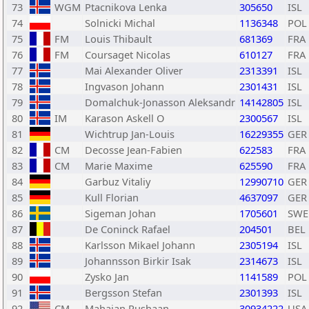
73
WGM
Ptacnikova Lenka
305650
ISL
74
Solnicki Michal
1136348
POL
75
FM
Louis Thibault
681369
FRA
76
FM
Coursaget Nicolas
610127
FRA
77
Mai Alexander Oliver
2313391
ISL
78
Ingvason Johann
2301431
ISL
79
Domalchuk-Jonasson Aleksandr
14142805
ISL
80
IM
Karason Askell O
2300567
ISL
81
Wichtrup Jan-Louis
16229355
GER
82
CM
Decosse Jean-Fabien
622583
FRA
83
CM
Marie Maxime
625590
FRA
84
Garbuz Vitaliy
12990710
GER
85
Kull Florian
4637097
GER
86
Sigeman Johan
1705601
SWE
87
De Coninck Rafael
204501
BEL
88
Karlsson Mikael Johann
2305194
ISL
89
Johannsson Birkir Isak
2314673
ISL
90
Zysko Jan
1141589
POL
91
Bergsson Stefan
2301393
ISL
92
CM
Mahajan Rushaan
30934222
USA