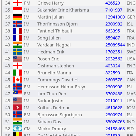
34
FM
Grieve Harry
426520
ENG
35
IM
Sukandar Irine Kharisma
7101937
INA
36
IM
Martin Julian
12941000
GER
37
IM
Thorfinnsson Bjorn
2300982
ISL
38
IM
Fantinel Thibault
663395
FRA
39
IM
Song Julien
659487
FRA
40
IM
Vardaan Nagpal
25089544
IND
41
IM
Hedman Erik
1702351
SWE
42
IM
Rosen Eric
2032562
USA
43
Dishman stephen
403024
ENG
44
IM
Brunello Marina
822590
ITA
45
IM
Cummings David H.
2603578
CAN
46
FM
Heimisson Hilmir Freyr
2309998
ISL
47
FM
Lim Zhuo Ren
5702488
MAS
48
IM
Sarkar Justin
2010011
USA
49
IM
Kolbus Dietmar
4610628
IOM
50
FM
Bjornsson Sigurbjorn
2300974
ISL
51
IM
Soham Das
35026763
IND
52
CM
Minko Dmitry
24188468
FID
53
FM
De Wachter Matthias
201839
BEL