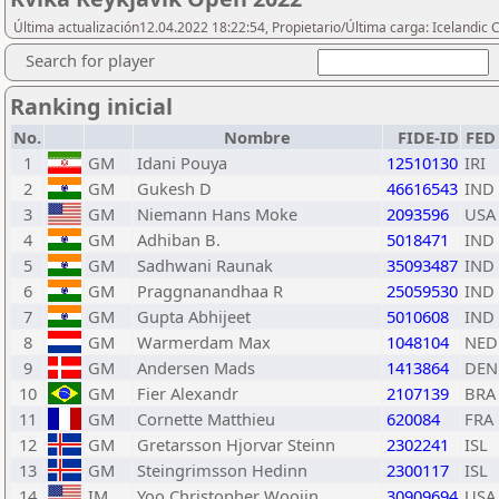
Última actualización12.04.2022 18:22:54, Propietario/Última carga: Icelandic 
Search for player
Ranking inicial
No.
Nombre
FIDE-ID
FED
1
GM
Idani Pouya
12510130
IRI
2
GM
Gukesh D
46616543
IND
3
GM
Niemann Hans Moke
2093596
USA
4
GM
Adhiban B.
5018471
IND
5
GM
Sadhwani Raunak
35093487
IND
6
GM
Praggnanandhaa R
25059530
IND
7
GM
Gupta Abhijeet
5010608
IND
8
GM
Warmerdam Max
1048104
NED
9
GM
Andersen Mads
1413864
DEN
10
GM
Fier Alexandr
2107139
BRA
11
GM
Cornette Matthieu
620084
FRA
12
GM
Gretarsson Hjorvar Steinn
2302241
ISL
13
GM
Steingrimsson Hedinn
2300117
ISL
14
IM
Yoo Christopher Woojin
30909694
USA