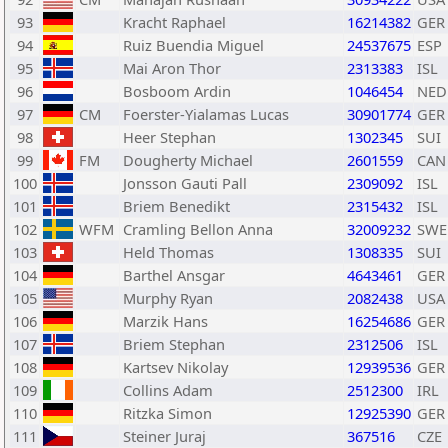
93
Kracht Raphael
16214382
GER
94
Ruiz Buendia Miguel
24537675
ESP
95
Mai Aron Thor
2313383
ISL
96
Bosboom Ardin
1046454
NED
97
CM
Foerster-Yialamas Lucas
30901774
GER
98
Heer Stephan
1302345
SUI
99
FM
Dougherty Michael
2601559
CAN
100
Jonsson Gauti Pall
2309092
ISL
101
Briem Benedikt
2315432
ISL
102
WFM
Cramling Bellon Anna
32009232
SWE
103
Held Thomas
1308335
SUI
104
Barthel Ansgar
4643461
GER
105
Murphy Ryan
2082438
USA
106
Marzik Hans
16254686
GER
107
Briem Stephan
2312506
ISL
108
Kartsev Nikolay
12939536
GER
109
Collins Adam
2512300
IRL
110
Ritzka Simon
12925390
GER
111
Steiner Juraj
367516
CZE