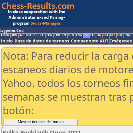
Logged on: Gast
Arabic
ARM
AZE
BIH
BUL
CAT
CHN
CRO
CZE
DEN
ENG
ESP
FAI
FIN
FRA
GER
GRE
INA
I
Inicio
Base de datos de torneos
Campeonato AUT
Imágenes
Nota: Para reducir la carga 
escaneos diarios de motor
Yahoo, todos los torneos f
semanas se muestran tras p
botón:
Kvika Reykjavik Open 2022