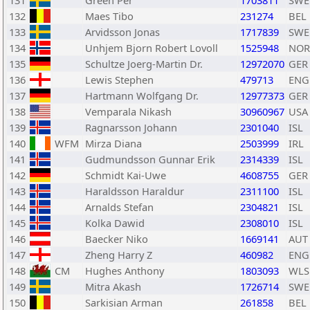
131
Green Per
1703811
SWE
132
Maes Tibo
231274
BEL
133
Arvidsson Jonas
1717839
SWE
134
Unhjem Bjorn Robert Lovoll
1525948
NOR
135
Schultze Joerg-Martin Dr.
12972070
GER
136
Lewis Stephen
479713
ENG
137
Hartmann Wolfgang Dr.
12977373
GER
138
Vemparala Nikash
30960967
USA
139
Ragnarsson Johann
2301040
ISL
140
WFM
Mirza Diana
2503999
IRL
141
Gudmundsson Gunnar Erik
2314339
ISL
142
Schmidt Kai-Uwe
4608755
GER
143
Haraldsson Haraldur
2311100
ISL
144
Arnalds Stefan
2304821
ISL
145
Kolka Dawid
2308010
ISL
146
Baecker Niko
1669141
AUT
147
Zheng Harry Z
460982
ENG
148
CM
Hughes Anthony
1803093
WLS
149
Mitra Akash
1726714
SWE
150
Sarkisian Arman
261858
BEL