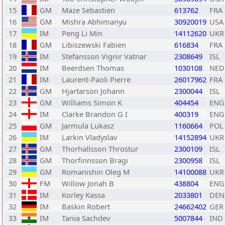
15
GM
Maze Sebastien
613762
FRA
16
GM
Mishra Abhimanyu
30920019
USA
17
IM
Peng Li Min
14112620
UKR
18
GM
Libiszewski Fabien
616834
FRA
19
IM
Stefansson Vignir Vatnar
2308649
ISL
20
IM
Beerdsen Thomas
1030108
NED
21
IM
Laurent-Paoli Pierre
26017962
FRA
22
GM
Hjartarson Johann
2300044
ISL
23
GM
Williams Simon K
404454
ENG
24
IM
Clarke Brandon G I
400319
ENG
25
GM
Jarmula Lukasz
1160664
POL
26
IM
Larkin Vladyslav
14152894
UKR
27
GM
Thorhallsson Throstur
2300109
ISL
28
GM
Thorfinnsson Bragi
2300958
ISL
29
GM
Romanishin Oleg M
14100088
UKR
30
FM
Willow Jonah B
438804
ENG
31
IM
Korley Kassa
2033801
DEN
32
IM
Baskin Robert
24662402
GER
33
IM
Tania Sachdev
5007844
IND