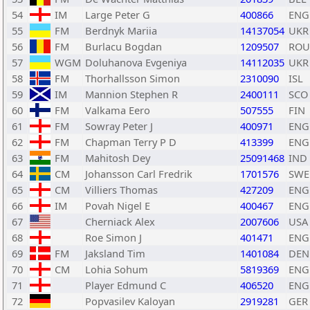
54
IM
Large Peter G
400866
ENG
55
FM
Berdnyk Mariia
14137054
UKR
56
FM
Burlacu Bogdan
1209507
ROU
57
WGM
Doluhanova Evgeniya
14112035
UKR
58
FM
Thorhallsson Simon
2310090
ISL
59
IM
Mannion Stephen R
2400111
SCO
60
FM
Valkama Eero
507555
FIN
61
FM
Sowray Peter J
400971
ENG
62
FM
Chapman Terry P D
413399
ENG
63
FM
Mahitosh Dey
25091468
IND
64
CM
Johansson Carl Fredrik
1701576
SWE
65
CM
Villiers Thomas
427209
ENG
66
IM
Povah Nigel E
400467
ENG
67
Cherniack Alex
2007606
USA
68
Roe Simon J
401471
ENG
69
FM
Jaksland Tim
1401084
DEN
70
CM
Lohia Sohum
5819369
ENG
71
Player Edmund C
406520
ENG
72
Popvasilev Kaloyan
2919281
GER