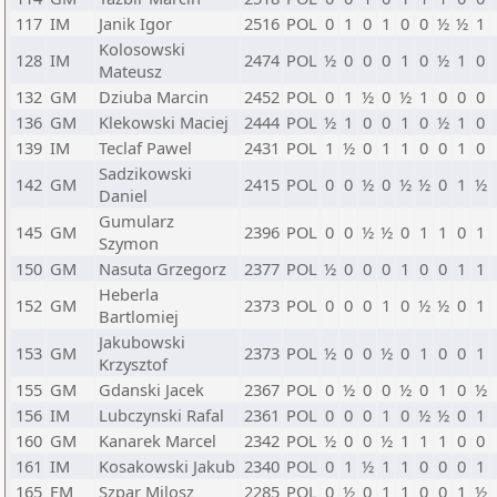
117
IM
Janik Igor
2516
POL
0
1
0
1
0
0
½
½
1
Kolosowski
128
IM
2474
POL
½
0
0
0
1
0
½
1
0
Mateusz
132
GM
Dziuba Marcin
2452
POL
0
1
½
0
½
1
0
0
0
136
GM
Klekowski Maciej
2444
POL
½
1
0
0
1
0
½
1
0
139
IM
Teclaf Pawel
2431
POL
1
½
0
1
1
0
0
1
0
Sadzikowski
142
GM
2415
POL
0
0
½
0
½
½
0
1
½
Daniel
Gumularz
145
GM
2396
POL
0
0
½
½
0
1
1
0
1
Szymon
150
GM
Nasuta Grzegorz
2377
POL
½
0
0
0
1
0
0
1
1
Heberla
152
GM
2373
POL
0
0
0
1
0
½
½
0
1
Bartlomiej
Jakubowski
153
GM
2373
POL
½
0
0
½
0
1
0
0
1
Krzysztof
155
GM
Gdanski Jacek
2367
POL
0
½
0
0
½
0
1
0
½
156
IM
Lubczynski Rafal
2361
POL
0
0
0
1
0
½
½
0
1
160
GM
Kanarek Marcel
2342
POL
½
0
0
½
1
1
1
0
0
161
IM
Kosakowski Jakub
2340
POL
0
1
½
1
1
0
0
0
1
165
FM
Szpar Milosz
2285
POL
0
½
0
1
1
0
0
1
½