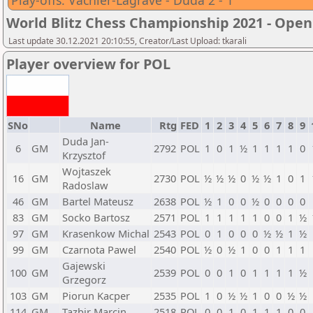
Play-offs: Vachier-Lagrave - Duda 2 - 1
World Blitz Chess Championship 2021 - Open
Last update 30.12.2021 20:10:55, Creator/Last Upload: tkarali
Player overview for POL
SNo
Name
Rtg
FED
1
2
3
4
5
6
7
8
9
Duda Jan-
6
GM
2792
POL
1
0
1
½
1
1
1
1
0
Krzysztof
Wojtaszek
16
GM
2730
POL
½
½
½
0
½
½
1
0
1
Radoslaw
46
GM
Bartel Mateusz
2638
POL
½
1
0
0
½
0
0
0
0
83
GM
Socko Bartosz
2571
POL
1
1
1
1
1
0
0
1
½
97
GM
Krasenkow Michal
2543
POL
0
1
0
0
0
½
½
1
½
99
GM
Czarnota Pawel
2540
POL
½
0
½
1
0
0
1
1
1
Gajewski
100
GM
2539
POL
0
0
1
0
1
1
1
1
½
Grzegorz
103
GM
Piorun Kacper
2535
POL
1
0
½
½
1
0
0
½
½
114
GM
Tazbir Marcin
2518
POL
0
0
1
0
1
1
1
0
0