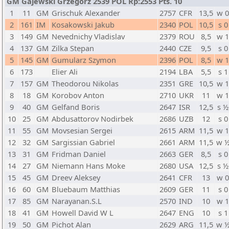
GM Gajewski Grzegorz 2539 POL Rp:2553 Pts. 10
1
11
GM
Grischuk Alexander
2757
CFR
13,5
w 
2
161
IM
Kosakowski Jakub
2340
POL
10,5
s 0
3
149
GM
Nevednichy Vladislav
2379
ROU
8,5
w 
4
137
GM
Zilka Stepan
2440
CZE
9,5
s 0
5
145
GM
Gumularz Szymon
2396
POL
8,5
w 
6
173
Elier Ali
2194
LBA
5,5
s 1
7
157
GM
Theodorou Nikolas
2351
GRE
10,5
w 
8
18
GM
Korobov Anton
2710
UKR
11
w 
9
40
GM
Gelfand Boris
2647
ISR
12,5
s ½
10
25
GM
Abdusattorov Nodirbek
2686
UZB
12
s 0
11
55
GM
Movsesian Sergei
2615
ARM
11,5
w 
12
32
GM
Sargissian Gabriel
2661
ARM
11,5
w 
13
31
GM
Fridman Daniel
2663
GER
8,5
s 0
14
27
GM
Niemann Hans Moke
2680
USA
12,5
s ½
15
45
GM
Dreev Aleksey
2641
CFR
13
w 
16
60
GM
Bluebaum Matthias
2609
GER
11
s 0
17
85
GM
Narayanan.S.L
2570
IND
10
w 
18
41
GM
Howell David W L
2647
ENG
10
s 1
19
50
GM
Pichot Alan
2629
ARG
11,5
w 