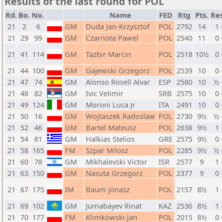
Results of the last round for POL
Rd.
Bo.
No.
Name
FED
Rtg
Pts.
Res
21
2
6
GM
Duda Jan-Krzysztof
POL
2792
14
1 
21
29
99
GM
Czarnota Pawel
POL
2540
11
0 
21
41
114
GM
Tazbir Marcin
POL
2518
10½
0 
21
44
100
GM
Gajewski Grzegorz
POL
2539
10
0 
21
47
74
GM
Alonso Rosell Alvar
ESP
2580
10
½ 
21
48
82
GM
Ivic Velimir
SRB
2575
10
0 
21
49
124
GM
Moroni Luca Jr
ITA
2491
10
0 
21
50
16
GM
Wojtaszek Radoslaw
POL
2730
9½
½ 
21
52
46
GM
Bartel Mateusz
POL
2638
9½
1 
21
54
81
GM
Halkias Stelios
GRE
2575
9½
0 
21
58
165
FM
Szpar Milosz
POL
2285
9½
½ 
21
60
78
GM
Mikhalevski Victor
ISR
2577
9
1 
21
63
150
GM
Nasuta Grzegorz
POL
2377
9
0 
21
67
175
IM
Baum Jonasz
POL
2157
8½
1 
21
69
102
GM
Jumabayev Rinat
KAZ
2536
8½
1 
21
70
177
FM
Klimkowski Jan
POL
2015
8½
0 