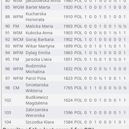
80
WIM
Jakubowska Anna
1980
POL
0
0
1
½
0
0
½
1
0
85
WGM
Bartel Marta
1920
POL
1
0
0
0
1
1
0
0
0
Kucharska
88
WFM
1910
POL
1
0
0
1
0
1
0
0
1
Honorata
90
FM
Malicka Maria
1903
POL
0
0
0
1
0
0
1
½
½
91
WIM
Kubicka Anna
1903
POL
0
0
0
½
0
1
½
1
1
92
WCM
Goraj Barbara
1902
POL
1
0
1
0
0
0
0
0
1
93
WFM
Wikar Martyna
1899
POL
0
0
1
0
1
½
0
1
1
94
WFM
Dylag Emilia
1863
POL
1
0
½
1
0
0
0
0
1
95
FM
Jarocka Liwia
1851
POL
0
1
½
0
1
0
½
0
1
Rudzinska
96
WFM
1832
POL
0
0
0
0
½
1
0
0
0
Michalina
97
WFM
Parol Pola
1823
POL
0
0
0
½
1
0
0
1
1
Smietanska
98
CM
1765
POL
0
1
1
0
0
0
½
0
½
Wiktoria
Budkiewicz
102
1624
POL
0
0
0
1
0
0
0
1
1
Magdalena
Zabrzanska
103
1596
POL
0
1
0
0
0
0
0
1
1
Weronika
104
Szczotka Klara
1584
POL
0
0
1
0
0
0
1
0
1