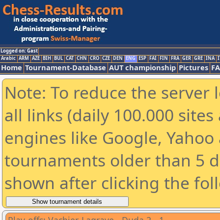
Logged on: Gast
Arabic
ARM
AZE
BIH
BUL
CAT
CHN
CRO
CZE
DEN
ENG
ESP
FAI
FIN
FRA
GER
GRE
INA
I
Home
Tournament-Database
AUT championship
Pictures
F
Note: To reduce the server 
all links (daily 100.000 sit
engines like Google, Yahoo a
tournaments older than 5 d
shown after clicking the fol