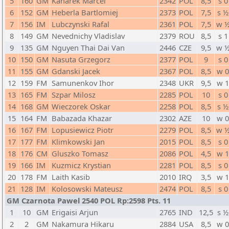
5
160
GM
Kanarek Marcel
2342
POL
8,5
s 0
6
152
GM
Heberla Bartlomiej
2373
POL
7,5
s ½
7
156
IM
Lubczynski Rafal
2361
POL
7,5
w 
8
149
GM
Nevednichy Vladislav
2379
ROU
8,5
s 1
9
135
GM
Nguyen Thai Dai Van
2446
CZE
9,5
w 
10
150
GM
Nasuta Grzegorz
2377
POL
9
s 0
11
155
GM
Gdanski Jacek
2367
POL
8,5
w 
12
159
FM
Samunenkov Ihor
2348
UKR
9,5
w 
13
165
FM
Szpar Milosz
2285
POL
10
s 0
14
168
GM
Wieczorek Oskar
2258
POL
8,5
s ½
15
164
FM
Babazada Khazar
2302
AZE
10
w 
16
167
FM
Lopusiewicz Piotr
2279
POL
8,5
w 
17
177
FM
Klimkowski Jan
2015
POL
8,5
s 0
18
176
CM
Gluszko Tomasz
2086
POL
4,5
w 
19
166
IM
Kuzmicz Krystian
2281
POL
8,5
s 0
20
178
FM
Laith Kasib
2010
IRQ
3,5
w 
21
128
IM
Kolosowski Mateusz
2474
POL
8,5
s 0
GM Czarnota Pawel 2540 POL Rp:2598 Pts. 11
1
10
GM
Erigaisi Arjun
2765
IND
12,5
s ½
2
2
GM
Nakamura Hikaru
2884
USA
8,5
w 