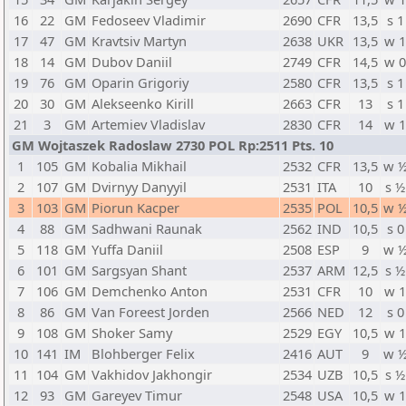
16
22
GM
Fedoseev Vladimir
2690
CFR
13,5
s 1
17
47
GM
Kravtsiv Martyn
2638
UKR
13,5
w 
18
14
GM
Dubov Daniil
2749
CFR
14,5
w 
19
76
GM
Oparin Grigoriy
2580
CFR
13,5
s 1
20
30
GM
Alekseenko Kirill
2663
CFR
13
s 1
21
3
GM
Artemiev Vladislav
2830
CFR
14
w 
GM Wojtaszek Radoslaw 2730 POL Rp:2511 Pts. 10
1
105
GM
Kobalia Mikhail
2532
CFR
13,5
w 
2
107
GM
Dvirnyy Danyyil
2531
ITA
10
s ½
3
103
GM
Piorun Kacper
2535
POL
10,5
w 
4
88
GM
Sadhwani Raunak
2562
IND
10,5
s 0
5
118
GM
Yuffa Daniil
2508
ESP
9
w 
6
101
GM
Sargsyan Shant
2537
ARM
12,5
s ½
7
106
GM
Demchenko Anton
2531
CFR
10
w 
8
86
GM
Van Foreest Jorden
2566
NED
12
s 0
9
108
GM
Shoker Samy
2529
EGY
10,5
w 
10
141
IM
Blohberger Felix
2416
AUT
9
w 
11
104
GM
Vakhidov Jakhongir
2534
UZB
10,5
s ½
12
93
GM
Gareyev Timur
2548
USA
10,5
w 