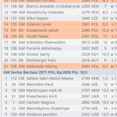
10
176
CM
Gluszko Tomasz
2086
POL
4,5
s 1
11
158
IM
Blanco Acevedo Cristobal Jose
2350
VEN
7
w 
12
149
GM
Nevednichy Vladislav
2379
ROU
8,5
s ½
13
137
GM
Zilka Stepan
2440
CZE
9,5
w 
14
155
GM
Gdanski Jacek
2367
POL
8,5
s 1
15
161
IM
Kosakowski Jakub
2340
POL
10,5
w 
16
139
IM
Teclaf Pawel
2431
POL
11
s 1
17
59
GM
Vokhidov Shamsiddin
2613
UZB
12
w 
18
138
GM
Puranik Abhimanyu
2437
IND
9
s 0
19
108
GM
Shoker Samy
2529
EGY
10,5
w 
20
141
IM
Blohberger Felix
2416
AUT
9
s 1
21
136
GM
Klekowski Maciej
2444
POL
9,5
w 
GM Socko Bartosz 2571 POL Rp:2659 Pts. 10,5
1
172
CM
Sallam Sabri Abdul-Mawla
2194
YEM
1,5
s 1
2
26
GM
Mamedov Rauf
2686
AZE
13
w 
3
19
GM
Martirosyan Haik M.
2707
ARM
13,5
w 
4
21
GM
Shevchenko Kirill
2697
UKR
11
s 1
5
1
GM
Carlsen Magnus
2892
NOR
13,5
w 
6
12
GM
Mamedyarov Shakhriyar
2754
AZE
14
s 0
7
133
GM
Sindarov Javokhir
2452
UZB
13,5
w 