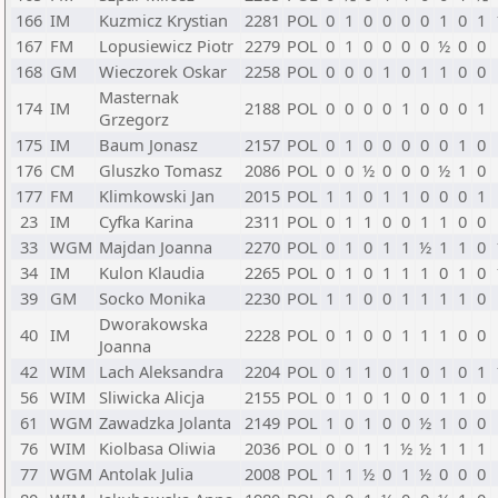
166
IM
Kuzmicz Krystian
2281
POL
0
1
0
0
0
0
1
0
1
167
FM
Lopusiewicz Piotr
2279
POL
0
1
0
0
0
0
½
0
0
168
GM
Wieczorek Oskar
2258
POL
0
0
0
1
0
1
1
0
0
Masternak
174
IM
2188
POL
0
0
0
0
1
0
0
0
1
Grzegorz
175
IM
Baum Jonasz
2157
POL
0
1
0
0
0
0
0
1
0
176
CM
Gluszko Tomasz
2086
POL
0
0
½
0
0
0
½
1
0
177
FM
Klimkowski Jan
2015
POL
1
1
0
1
1
0
0
0
1
23
IM
Cyfka Karina
2311
POL
0
1
1
0
0
1
1
0
0
33
WGM
Majdan Joanna
2270
POL
0
1
0
1
1
½
1
1
0
34
IM
Kulon Klaudia
2265
POL
0
1
0
1
1
1
0
1
0
39
GM
Socko Monika
2230
POL
1
1
0
0
1
1
1
1
0
Dworakowska
40
IM
2228
POL
0
1
0
0
1
1
1
0
0
Joanna
42
WIM
Lach Aleksandra
2204
POL
0
1
1
0
1
0
1
0
1
56
WIM
Sliwicka Alicja
2155
POL
0
1
0
1
0
0
1
1
0
61
WGM
Zawadzka Jolanta
2149
POL
1
0
1
0
0
½
1
0
0
76
WIM
Kiolbasa Oliwia
2036
POL
0
0
1
1
½
½
1
1
1
77
WGM
Antolak Julia
2008
POL
1
1
½
0
1
½
0
0
0