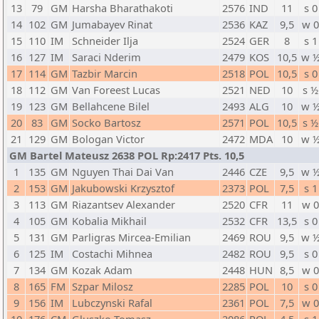
13
79
GM
Harsha Bharathakoti
2576
IND
11
s 0
14
102
GM
Jumabayev Rinat
2536
KAZ
9,5
w 
15
110
IM
Schneider Ilja
2524
GER
8
s 1
16
127
IM
Saraci Nderim
2479
KOS
10,5
w 
17
114
GM
Tazbir Marcin
2518
POL
10,5
s 0
18
112
GM
Van Foreest Lucas
2521
NED
10
s ½
19
123
GM
Bellahcene Bilel
2493
ALG
10
w 
20
83
GM
Socko Bartosz
2571
POL
10,5
s ½
21
129
GM
Bologan Victor
2472
MDA
10
w 
GM Bartel Mateusz 2638 POL Rp:2417 Pts. 10,5
1
135
GM
Nguyen Thai Dai Van
2446
CZE
9,5
w 
2
153
GM
Jakubowski Krzysztof
2373
POL
7,5
s 1
3
113
GM
Riazantsev Alexander
2520
CFR
11
w 
4
105
GM
Kobalia Mikhail
2532
CFR
13,5
s 0
5
131
GM
Parligras Mircea-Emilian
2469
ROU
9,5
w 
6
125
IM
Costachi Mihnea
2482
ROU
9,5
s 0
7
134
GM
Kozak Adam
2448
HUN
8,5
w 
8
165
FM
Szpar Milosz
2285
POL
10
s 0
9
156
IM
Lubczynski Rafal
2361
POL
7,5
w 