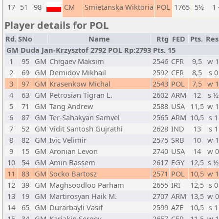
17
51
98
CM
Smietanska Wiktoria
POL
1765
5½
1 
Player details for POL
Rd.
SNo
Name
Rtg
FED
Pts.
Res
GM Duda Jan-Krzysztof 2792 POL Rp:2793 Pts. 15
1
95
GM
Chigaev Maksim
2546
CFR
9,5
w 
2
69
GM
Demidov Mikhail
2592
CFR
8,5
s 0
3
97
GM
Krasenkow Michal
2543
POL
7,5
w 
4
63
GM
Petrosian Tigran L.
2602
ARM
12
s ½
5
71
GM
Tang Andrew
2588
USA
11,5
w 
6
87
GM
Ter-Sahakyan Samvel
2565
ARM
10,5
s 1
7
52
GM
Vidit Santosh Gujrathi
2628
IND
13
s 1
8
82
GM
Ivic Velimir
2575
SRB
10
w 
9
15
GM
Aronian Levon
2740
USA
14
w 
10
54
GM
Amin Bassem
2617
EGY
12,5
s ½
11
83
GM
Socko Bartosz
2571
POL
10,5
w 
12
39
GM
Maghsoodloo Parham
2655
IRI
12,5
s 0
13
19
GM
Martirosyan Haik M.
2707
ARM
13,5
w 
14
65
GM
Durarbayli Vasif
2599
AZE
10,5
s 1
15
34
GM
Karjakin Sergey
2657
CFR
11,5
w 