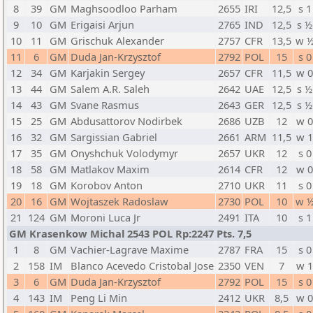
8
39
GM
Maghsoodloo Parham
2655
IRI
12,5
s 1
9
10
GM
Erigaisi Arjun
2765
IND
12,5
s ½
10
11
GM
Grischuk Alexander
2757
CFR
13,5
w 
11
6
GM
Duda Jan-Krzysztof
2792
POL
15
s 0
12
34
GM
Karjakin Sergey
2657
CFR
11,5
w 
13
44
GM
Salem A.R. Saleh
2642
UAE
12,5
s ½
14
43
GM
Svane Rasmus
2643
GER
12,5
s ½
15
25
GM
Abdusattorov Nodirbek
2686
UZB
12
w 
16
32
GM
Sargissian Gabriel
2661
ARM
11,5
w 
17
35
GM
Onyshchuk Volodymyr
2657
UKR
12
s 0
18
58
GM
Matlakov Maxim
2614
CFR
12
w 
19
18
GM
Korobov Anton
2710
UKR
11
s 0
20
16
GM
Wojtaszek Radoslaw
2730
POL
10
w 
21
124
GM
Moroni Luca Jr
2491
ITA
10
s 1
GM Krasenkow Michal 2543 POL Rp:2247 Pts. 7,5
1
8
GM
Vachier-Lagrave Maxime
2787
FRA
15
s 0
2
158
IM
Blanco Acevedo Cristobal Jose
2350
VEN
7
w 
3
6
GM
Duda Jan-Krzysztof
2792
POL
15
s 0
4
143
IM
Peng Li Min
2412
UKR
8,5
w 