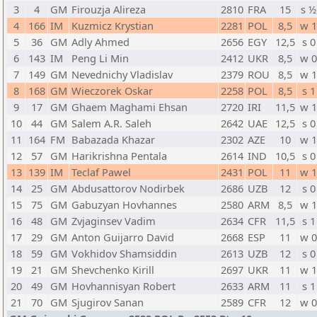
3
4
GM
Firouzja Alireza
2810
FRA
15
s ½
4
166
IM
Kuzmicz Krystian
2281
POL
8,5
w 
5
36
GM
Adly Ahmed
2656
EGY
12,5
s 0
6
143
IM
Peng Li Min
2412
UKR
8,5
w 
7
149
GM
Nevednichy Vladislav
2379
ROU
8,5
w 
8
168
GM
Wieczorek Oskar
2258
POL
8,5
s 1
9
17
GM
Ghaem Maghami Ehsan
2720
IRI
11,5
w 
10
44
GM
Salem A.R. Saleh
2642
UAE
12,5
s 0
11
164
FM
Babazada Khazar
2302
AZE
10
w 
12
57
GM
Harikrishna Pentala
2614
IND
10,5
s 0
13
139
IM
Teclaf Pawel
2431
POL
11
w 
14
25
GM
Abdusattorov Nodirbek
2686
UZB
12
s 0
15
75
GM
Gabuzyan Hovhannes
2580
ARM
8,5
w 
16
48
GM
Zvjaginsev Vadim
2634
CFR
11,5
s 1
17
29
GM
Anton Guijarro David
2668
ESP
11
w 
18
59
GM
Vokhidov Shamsiddin
2613
UZB
12
s 0
19
21
GM
Shevchenko Kirill
2697
UKR
11
w 
20
49
GM
Hovhannisyan Robert
2633
ARM
11
s 1
21
70
GM
Sjugirov Sanan
2589
CFR
12
w 