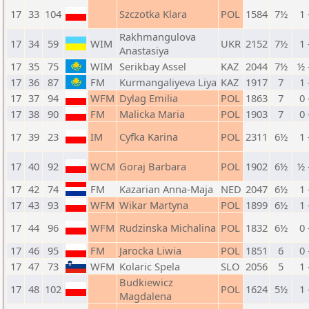
17
33
104
Szczotka Klara
POL
1584
7½
1 
Rakhmangulova
17
34
59
WIM
UKR
2152
7½
1 
Anastasiya
17
35
75
WIM
Serikbay Assel
KAZ
2044
7½
½ 
17
36
87
FM
Kurmangaliyeva Liya
KAZ
1917
7
1 
17
37
94
WFM
Dylag Emilia
POL
1863
7
0 
17
38
90
FM
Malicka Maria
POL
1903
7
0 
17
39
23
IM
Cyfka Karina
POL
2311
6½
1 
17
40
92
WCM
Goraj Barbara
POL
1902
6½
½ 
17
42
74
FM
Kazarian Anna-Maja
NED
2047
6½
1 
17
43
93
WFM
Wikar Martyna
POL
1899
6½
1 
17
44
96
WFM
Rudzinska Michalina
POL
1832
6½
0 
17
46
95
FM
Jarocka Liwia
POL
1851
6
0 
17
47
73
WFM
Kolaric Spela
SLO
2056
5
1 
Budkiewicz
17
48
102
POL
1624
5½
1 
Magdalena