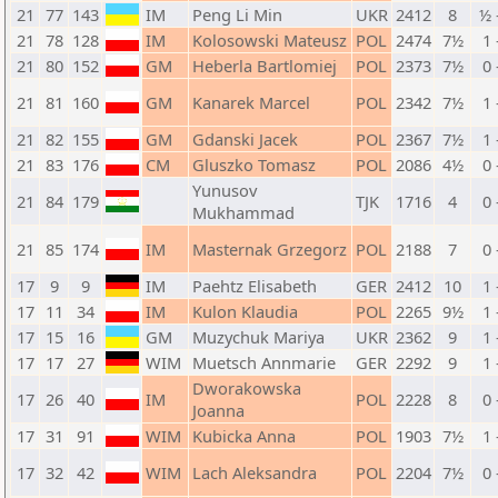
21
77
143
IM
Peng Li Min
UKR
2412
8
½ 
21
78
128
IM
Kolosowski Mateusz
POL
2474
7½
1 
21
80
152
GM
Heberla Bartlomiej
POL
2373
7½
0 
21
81
160
GM
Kanarek Marcel
POL
2342
7½
1 
21
82
155
GM
Gdanski Jacek
POL
2367
7½
1 
21
83
176
CM
Gluszko Tomasz
POL
2086
4½
0 
Yunusov
21
84
179
TJK
1716
4
0 
Mukhammad
21
85
174
IM
Masternak Grzegorz
POL
2188
7
0 
17
9
9
IM
Paehtz Elisabeth
GER
2412
10
1 
17
11
34
IM
Kulon Klaudia
POL
2265
9½
1 
17
15
16
GM
Muzychuk Mariya
UKR
2362
9
1 
17
17
27
WIM
Muetsch Annmarie
GER
2292
9
1 
Dworakowska
17
26
40
IM
POL
2228
8
0 
Joanna
17
31
91
WIM
Kubicka Anna
POL
1903
7½
1 
17
32
42
WIM
Lach Aleksandra
POL
2204
7½
0 