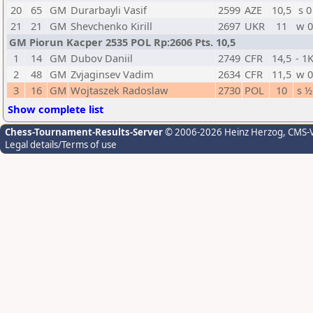
20
65
GM
Durarbayli Vasif
2599
AZE
10,5
s 0
21
21
GM
Shevchenko Kirill
2697
UKR
11
w 
GM Piorun Kacper 2535 POL Rp:2606 Pts. 10,5
1
14
GM
Dubov Daniil
2749
CFR
14,5
- 1
2
48
GM
Zvjaginsev Vadim
2634
CFR
11,5
w 
3
16
GM
Wojtaszek Radoslaw
2730
POL
10
s ½
Show complete list
Chess-Tournament-Results-Server
© 2006-2026 Heinz Herzog
, CMS-
Legal details/Terms of use