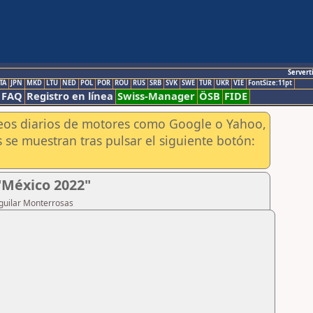
Servert
TA
JPN
MKD
LTU
NED
POL
POR
ROU
RUS
SRB
SVK
SWE
TUR
UKR
VIE
FontSize:11pt
FAQ
Registro en línea
Swiss-Manager
ÖSB
FIDE
aneos diarios de motores como Google o Yahoo,
 se muestran tras pulsar el siguiente botón:
"México 2022"
Aguilar Monterrosas