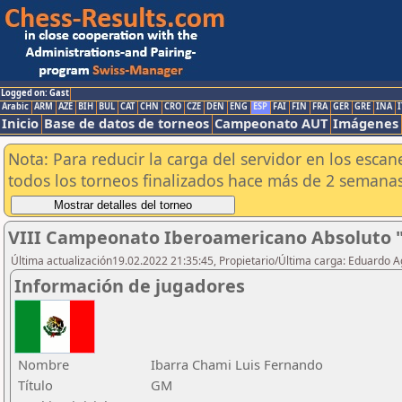
Logged on: Gast
Arabic
ARM
AZE
BIH
BUL
CAT
CHN
CRO
CZE
DEN
ENG
ESP
FAI
FIN
FRA
GER
GRE
INA
I
Inicio
Base de datos de torneos
Campeonato AUT
Imágenes
Nota: Para reducir la carga del servidor en los esc
todos los torneos finalizados hace más de 2 semanas
VIII Campeonato Iberoamericano Absoluto 
Última actualización19.02.2022 21:35:45, Propietario/Última carga: Eduardo 
Información de jugadores
Nombre
Ibarra Chami Luis Fernando
Título
GM