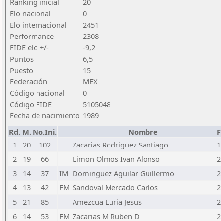
Ranking inicial
20
Elo nacional
0
Elo internacional
2451
Performance
2308
FIDE elo +/-
-9,2
Puntos
6,5
Puesto
15
Federación
MEX
Código nacional
0
Código FIDE
5105048
Fecha de nacimiento
1989
Rd.
M.
No.Ini.
Nombre
F
1
20
102
Zacarias Rodriguez Santiago
1
2
19
66
Limon Olmos Ivan Alonso
2
3
14
37
IM
Dominguez Aguilar Guillermo
2
4
13
42
FM
Sandoval Mercado Carlos
2
5
21
85
Amezcua Luria Jesus
2
6
14
53
FM
Zacarias M Ruben D
2