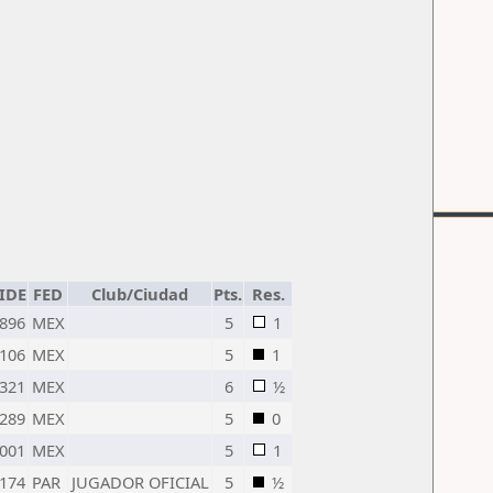
IDE
FED
Club/Ciudad
Pts.
Res.
896
MEX
5
1
106
MEX
5
1
321
MEX
6
½
289
MEX
5
0
001
MEX
5
1
174
PAR
JUGADOR OFICIAL
5
½