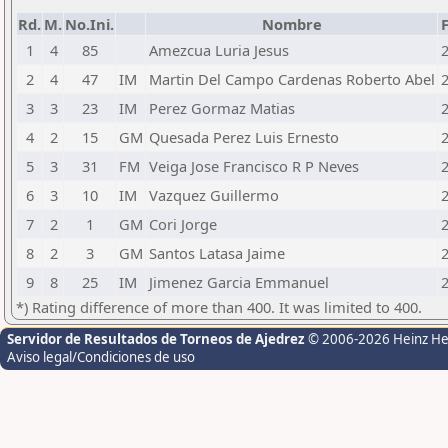
Rd.
M.
No.Ini.
Nombre
1
4
85
Amezcua Luria Jesus
2
4
47
IM
Martin Del Campo Cardenas Roberto Abel
3
3
23
IM
Perez Gormaz Matias
4
2
15
GM
Quesada Perez Luis Ernesto
5
3
31
FM
Veiga Jose Francisco R P Neves
6
3
10
IM
Vazquez Guillermo
7
2
1
GM
Cori Jorge
8
2
3
GM
Santos Latasa Jaime
9
8
25
IM
Jimenez Garcia Emmanuel
*) Rating difference of more than 400. It was limited to 400.
Servidor de Resultados de Torneos de Ajedrez
© 2006-2026 Heinz H
Aviso legal/Condiciones de uso