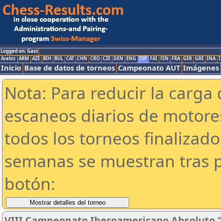
Logged on: Gast
Arabic
ARM
AZE
BIH
BUL
CAT
CHN
CRO
CZE
DEN
ENG
ESP
FAI
FIN
FRA
GER
GRE
INA
I
Inicio
Base de datos de torneos
Campeonato AUT
Imágenes
Nota: Para reducir la carga 
escaneos diarios de motor
todos los torneos finalizad
semanas se muestran tras p
botón:
VIII Campeonato Iberoamericano Absoluto 