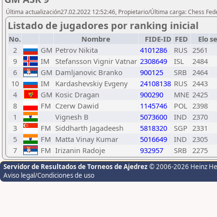
Última actualización27.02.2022 12:52:46, Propietario/Última carga: Chess Fede
Listado de jugadores por ranking inicial
No.
Nombre
FIDE-ID
FED
Elo
s
2
GM
Petrov Nikita
4101286
RUS
2561
9
IM
Stefansson Vignir Vatnar
2308649
ISL
2484
6
GM
Damljanovic Branko
900125
SRB
2464
10
IM
Kardashevskiy Evgeny
24108138
RUS
2443
4
GM
Kosic Dragan
900290
MNE
2425
8
FM
Czerw Dawid
1145746
POL
2398
1
Vignesh B
5073600
IND
2370
3
FM
Siddharth Jagadeesh
5818320
SGP
2331
5
FM
Matta Vinay Kumar
5016649
IND
2305
7
FM
Irizanin Radoje
932957
SRB
2275
Servidor de Resultados de Torneos de Ajedrez
© 2006-2026 Heinz H
Aviso legal/Condiciones de uso