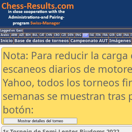
Logged on: Gast
Arabic
ARM
AZE
BIH
BUL
CAT
CHN
CRO
CZE
DEN
ENG
ESP
FAI
FIN
FRA
GER
GRE
INA
I
Inicio
Base de datos de torneos
Campeonato AUT
Imágenes
Nota: Para reducir la carga 
escaneos diarios de motor
Yahoo, todos los torneos f
semanas se muestran tras p
botón:
1r Torneig de Semi-Lentes Riudoms 2022