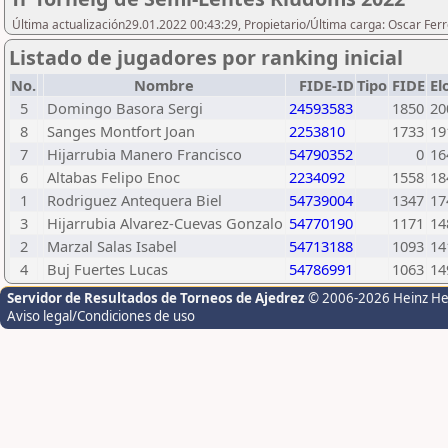
Última actualización29.01.2022 00:43:29, Propietario/Última carga: Oscar Ferr
Listado de jugadores por ranking inicial
No.
Nombre
FIDE-ID
Tipo
FIDE
El
5
Domingo Basora Sergi
24593583
1850
20
8
Sanges Montfort Joan
2253810
1733
19
7
Hijarrubia Manero Francisco
54790352
0
16
6
Altabas Felipo Enoc
2234092
1558
18
1
Rodriguez Antequera Biel
54739004
1347
17
3
Hijarrubia Alvarez-Cuevas Gonzalo
54770190
1171
14
2
Marzal Salas Isabel
54713188
1093
14
4
Buj Fuertes Lucas
54786991
1063
14
Servidor de Resultados de Torneos de Ajedrez
© 2006-2026 Heinz H
Aviso legal/Condiciones de uso