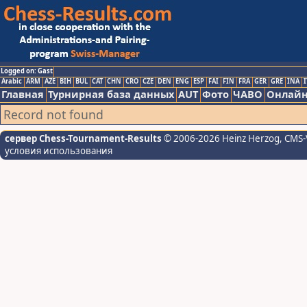
Logged on: Gast
Arabic
ARM
AZE
BIH
BUL
CAT
CHN
CRO
CZE
DEN
ENG
ESP
FAI
FIN
FRA
GER
GRE
INA
I
Главная
Турнирная база данных
AUT
Фото
ЧАВО
Онлайн
Record not found
сервер Chess-Tournament-Results
© 2006-2026 Heinz Herzog
, CMS-
условия использования