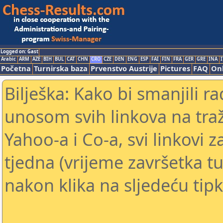
Logged on: Gast
Arabic
ARM
AZE
BIH
BUL
CAT
CHN
CRO
CZE
DEN
ENG
ESP
FAI
FIN
FRA
GER
GRE
INA
I
Početna
Turnirska baza
Prvenstvo Austrije
Pictures
FAQ
Onl
Bilješka: Kako bi smanjili 
unosom svih linkova na traž
Yahoo-a i Co-a, svi linkovi z
tjedna (vrijeme završetka tu
nakon klika na sljedeću tipk