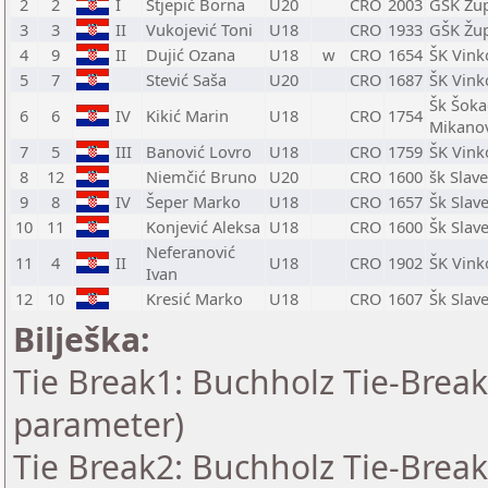
2
2
I
Stjepić Borna
U20
CRO
2003
GŠK Žup
3
3
II
Vukojević Toni
U18
CRO
1933
GŠK Žup
4
9
II
Dujić Ozana
U18
w
CRO
1654
ŠK Vink
5
7
Stević Saša
U20
CRO
1687
ŠK Vink
Šk Šokad
6
6
IV
Kikić Marin
U18
CRO
1754
Mikanov
7
5
III
Banović Lovro
U18
CRO
1759
ŠK Vink
8
12
Niemčić Bruno
U20
CRO
1600
šk Slav
9
8
IV
Šeper Marko
U18
CRO
1657
Šk Slav
10
11
Konjević Aleksa
U18
CRO
1600
Šk Slav
Neferanović
11
4
II
U18
CRO
1902
ŠK Vink
Ivan
12
10
Kresić Marko
U18
CRO
1607
Šk Slav
Bilješka:
Tie Break1: Buchholz Tie-Break
parameter)
Tie Break2: Buchholz Tie-Break