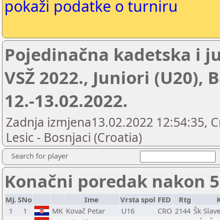
pokaži podatke o turniru
Pojedinačna kadetska i j
VSŽ 2022., Juniori (U20), 
12.-13.02.2022.
Zadnja izmjena13.02.2022 12:54:35, C
Lesic - Bosnjaci (Croatia)
Search for player
Konačni poredak nakon 5
Mj.
SNo
Ime
Vrsta
spol
FED
Rtg
1
1
MK
Kovač Petar
U16
CRO
2144
Šk Slav