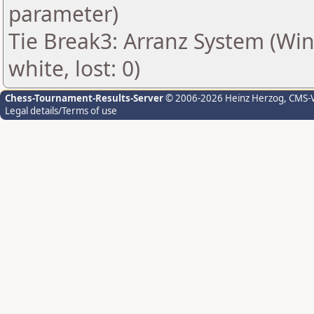
parameter)
Tie Break3: Arranz System (Win:
white, lost: 0)
Chess-Tournament-Results-Server
© 2006-2026 Heinz Herzog
, CMS-
Legal details/Terms of use