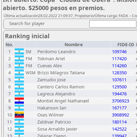
abierto. $25000 pesos en premios.
Última actualización28.02.2022 21:09:37, Propietario/Última carga: FADA – C
Search for player
Ranking inicial
No.
Nombre
FIDE-ID
1
IM
Perdomo Leandro
109746
2
FM
Tokman Ariel
117420
3
FM
Cuevas Alex
114260
4
WIM
Brizzi Milagros Tatiana
128350
5
Zamudio Jose
107611
6
Cantero Carlos Ramon
129500
7
Lagreca Alejandro
194476
8
Montiel Angel Nathanael
3706923
9
Hakanson Ian
167177
10
Oses Wilmer
3908992
11
Zaldivar Patricio
180114
12
Sosa Arnaldo Javier
142522
13
Zalazar Diego
139947