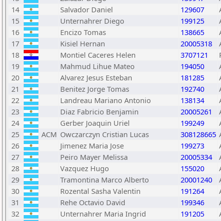
14
Salvador Daniel
129607
15
Unternahrer Diego
199125
16
Encizo Tomas
138665
17
Kisiel Hernan
20005318
18
Montiel Caceres Helen
3707121
19
Mahmud Lihue Mateo
194050
20
Alvarez Jesus Esteban
181285
21
Benitez Jorge Tomas
192740
22
Landreau Mariano Antonio
138134
23
Diaz Fabricio Benjamin
20005261
24
Gerber Joaquin Uriel
199249
25
ACM
Owczarczyn Cristian Lucas
308128665
26
Jimenez Maria Jose
199273
27
Peiro Mayer Melissa
20005334
28
Vazquez Hugo
155020
29
Tramontina Marco Alberto
20001240
30
Rozental Sasha Valentin
191264
31
Rehe Octavio David
199346
32
Unternahrer Maria Ingrid
191205