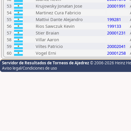
53
Krujowsky Jonatan Jose
20001991
54
Martinez Cura Fabricio
55
Mattivi Dante Alejandro
199281
56
Rios Sawczuk Kevin
199133
57
Stier Braian
20001231
58
Villar Aaron
59
Viltes Patricio
20002041
60
Vogel Erni
20001258
Servidor de Resultados de Torneos de Ajedrez
© 2006-2026 Heinz H
Aviso legal/Condiciones de uso