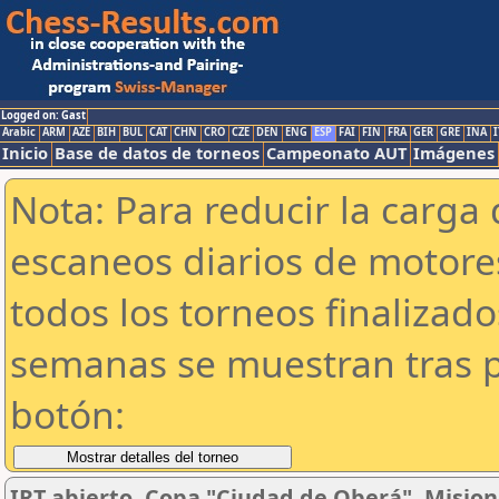
Logged on: Gast
Arabic
ARM
AZE
BIH
BUL
CAT
CHN
CRO
CZE
DEN
ENG
ESP
FAI
FIN
FRA
GER
GRE
INA
I
Inicio
Base de datos de torneos
Campeonato AUT
Imágenes
Nota: Para reducir la carga 
escaneos diarios de motor
todos los torneos finalizad
semanas se muestran tras p
botón:
IRT abierto. Copa "Ciudad de Oberá". Misione