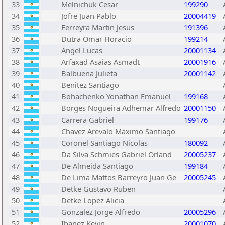
33
Melnichuk Cesar
199290
34
Jofre Juan Pablo
20004419
35
Ferreyra Martin Jesus
191396
36
Dutra Omar Horacio
199214
37
Angel Lucas
20001134
38
Arfaxad Asaias Asmadt
20001916
39
Balbuena Julieta
20001142
40
Benitez Santiago
41
Bohachenko Yonathan Emanuel
199168
42
Borges Nogueira Adhemar Alfredo
20001150
43
Carrera Gabriel
199176
44
Chavez Arevalo Maximo Santiago
45
Coronel Santiago Nicolas
180092
46
Da Silva Schmies Gabriel Orland
20005237
47
De Almeida Santiago
199184
48
De Lima Mattos Barreyro Juan Ge
20005245
49
Detke Gustavo Ruben
50
Detke Lopez Alicia
51
Gonzalez Jorge Alfredo
20005296
52
Ibanez Kevin
20001070