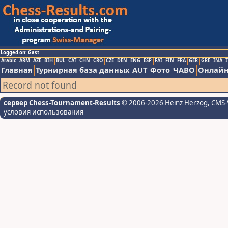
Logged on: Gast
Arabic
ARM
AZE
BIH
BUL
CAT
CHN
CRO
CZE
DEN
ENG
ESP
FAI
FIN
FRA
GER
GRE
INA
I
Главная
Турнирная база данных
AUT
Фото
ЧАВО
Онлайн
Record not found
сервер Chess-Tournament-Results
© 2006-2026 Heinz Herzog
, CMS-
условия использования