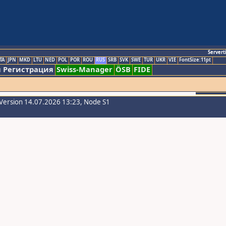
Servert
TA
JPN
MKD
LTU
NED
POL
POR
ROU
RUS
SRB
SVK
SWE
TUR
UKR
VIE
FontSize:11pt
 Регистрация
Swiss-Manager
ÖSB
FIDE
Version 14.07.2026 13:23, Node S1