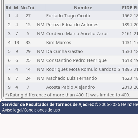
Rd.
M.
No.Ini.
Nombre
FIDE
E
1
4
27
Furtado Tiago Cicotti
1562
1
2
4
15
NM
Peroza Eduardo Antunes
1894
2
3
7
5
NM
Cordeiro Marco Aurelio Zaror
2161
2
4
13
33
Kim Marcos
1431
1
5
9
29
NM
Da Cunha Gastao
1530
1
6
6
25
NM
Constantino Pedro Henrique
1618
1
7
4
14
NM
Rodrigues Mota Romulo Cardoso S
1895
2
8
7
24
NM
Machado Luiz Fernando
1623
1
9
4
7
Acosta Pablo Alejandro
2013
2
*) Rating difference of more than 400. It was limited to 400.
Servidor de Resultados de Torneos de Ajedrez
© 2006-2026 Heinz H
Aviso legal/Condiciones de uso