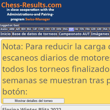
Logged on: Gast
Arabic
ARM
AZE
BIH
BUL
CAT
CHN
CRO
CZE
DEN
ENG
ESP
FAI
FIN
FRA
GER
GRE
INA
I
Inicio
Base de datos de torneos
Campeonato AUT
Imágenes
Nota: Para reducir la carga 
escaneos diarios de motor
todos los torneos finalizad
semanas se muestran tras p
botón:
Floripa Winter Blitz 2022