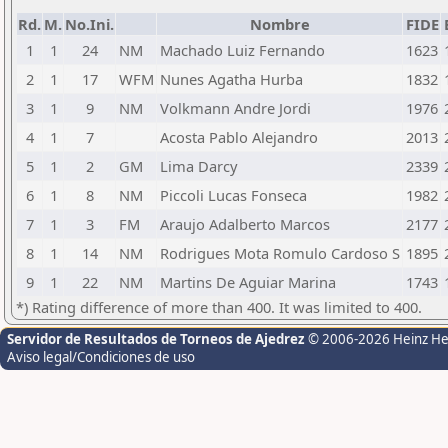
Rd.
M.
No.Ini.
Nombre
FIDE
1
1
24
NM
Machado Luiz Fernando
1623
2
1
17
WFM
Nunes Agatha Hurba
1832
3
1
9
NM
Volkmann Andre Jordi
1976
4
1
7
Acosta Pablo Alejandro
2013
5
1
2
GM
Lima Darcy
2339
6
1
8
NM
Piccoli Lucas Fonseca
1982
7
1
3
FM
Araujo Adalberto Marcos
2177
8
1
14
NM
Rodrigues Mota Romulo Cardoso S
1895
9
1
22
NM
Martins De Aguiar Marina
1743
*) Rating difference of more than 400. It was limited to 400.
Servidor de Resultados de Torneos de Ajedrez
© 2006-2026 Heinz H
Aviso legal/Condiciones de uso