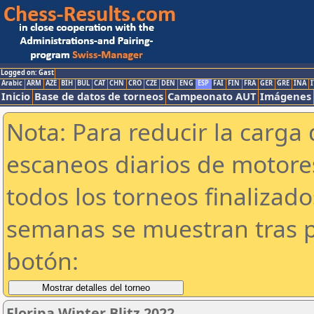
Logged on: Gast
Arabic
ARM
AZE
BIH
BUL
CAT
CHN
CRO
CZE
DEN
ENG
ESP
FAI
FIN
FRA
GER
GRE
INA
I
Inicio
Base de datos de torneos
Campeonato AUT
Imágenes
Nota: Para reducir la carga 
escaneos diarios de motor
todos los torneos finalizad
semanas se muestran tras p
botón:
Floripa Winter Blitz 2022