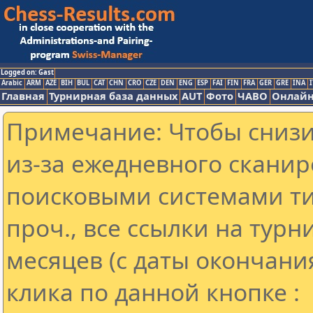
Logged on: Gast
Arabic
ARM
AZE
BIH
BUL
CAT
CHN
CRO
CZE
DEN
ENG
ESP
FAI
FIN
FRA
GER
GRE
INA
I
Главная
Турнирная база данных
AUT
Фото
ЧАВО
Онлайн
Примечание: Чтобы снизит
из-за ежедневного сканир
поисковыми системами ти
проч., все ссылки на тур
месяцев (с даты окончани
клика по данной кнопке :