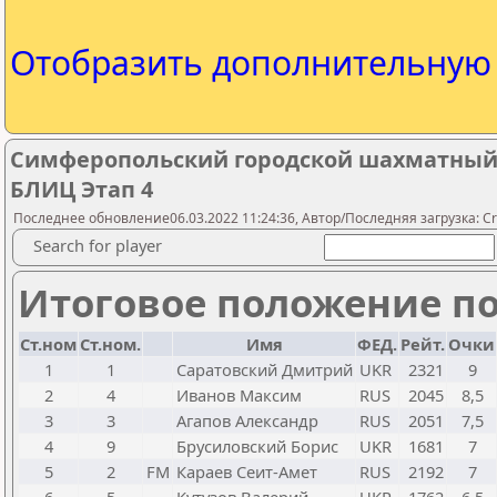
Отобразить дополнительну
Симферопольский городской шахматный т
БЛИЦ Этап 4
Последнее обновление06.03.2022 11:24:36, Автор/Последняя загрузка: Cr
Search for player
Итоговое положение по
Ст.ном
Ст.ном.
Имя
ФЕД.
Рейт.
Очки
1
1
Саратовский Дмитрий
UKR
2321
9
2
4
Иванов Максим
RUS
2045
8,5
3
3
Агапов Александр
RUS
2051
7,5
4
9
Брусиловский Борис
UKR
1681
7
5
2
FM
Караев Сеит-Амет
RUS
2192
7