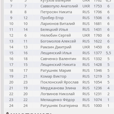
6
5
Кутузов Валерий
UKR
1762
6,5
7
7
Саввопуло Анатолий
UKR
1753
6
8
8
Петросян Никита
RUS
1706
6
9
12
Пробер Егор
RUS
1506
6
10
10
Ларионов Виталий
RUS
1681
6
11
14
Белецкий Илья
RUS
1431
6
12
6
Нелюбин Сергей
UKR
1760
6
13
11
Богомолов Алексей
RUS
1622
6
14
13
Рамзин Дмитрий
UKR
1450
6
15
16
Лещинский Илья
RUS
1377
5,5
16
18
Савченко Валентин
RUS
1332
5
17
15
Лещинский Никита
RUS
1428
5
18
17
Ратушняк Мария
RUS
1346
5
19
21
Комар Виктор
RUS
1219
5
20
23
Поклонский Ярослав
RUS
1054
5
21
19
Мерджанова Элина
RUS
1236
4
22
20
Логвинов Николай
RUS
1231
2
23
22
Мелащенко Фёдор
RUS
1074
1
24
24
Ратушняк Екатерина
RUS
1000
1