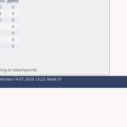
п2
Доп3
2
0
2
0
0
0
7
0
6
0
6
0
3
0
ding to Matchpoints
Version 14.07.2026 13:23, Node S1