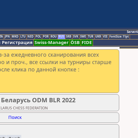
Servert
TA
JPN
MKD
LTU
NED
POL
POR
ROU
RUS
SRB
SVK
SWE
TUR
UKR
VIE
FontSize:11pt
 Регистрация
Swiss-Manager
ÖSB
FIDE
з-за ежедневного сканирования всех
o и проч., все ссылки на турниры старше
сле клика по данной кнопке :
Беларусь ODM BLR 2022
BELARUS CHESS FEDERATION
Поиск