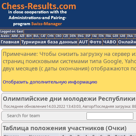
Logged on: Gast
Arabic
ARM
AZE
BIH
BUL
CAT
CHN
CRO
CZE
DEN
ENG
ESP
FAI
FIN
FRA
GER
GRE
INA
I
Главная
Турнирная база данных
AUT
Фото
ЧАВО
Онлайн
Примечание: Чтобы снизить загрузку на сервер и
страниц поисковыми системами типа Google, Yaho
двух месяцев (с даты окончания) отображаются по
Отобразить дополнительную информацию
Олимпийские дни молодежи Республики 
Последнее обновление14.03.2022 13:43:03, Автор/Последняя загрузка: 
Search for team
Таблица положения участников (Очки)