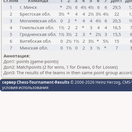
Ст.ном
Команда
1
2
3
4
5
6
7
Доп1
До
1
г. Минск
*
2½
6
4½
4½
6
6
29,5
1
2
Брестская обл.
3½
*
4
4
2½
3½
4½
22
1
3
Могилевская обл.
0
2
*
4
4
4½
6
20,5
1
4
Гомельская обл.
1½
2
2
*
3
4
4
16,5
5
Гродненская обл.
1½
3½
2
3
*
2½
3
15,5
6
Витебская обл.
0
2½
1½
2
3½
*
5½
15
7
Минская обл.
0
1½
0
2
3
½
*
7
Аннотация:
Доп1: points (game-points)
Доп2: Matchpoints (2 for wins, 1 for Draws, 0 for Losses)
Доп3: The results of the teams in then same point group accor
сервер Chess-Tournament-Results
© 2006-2026 Heinz Herzog
, CMS-
условия использования