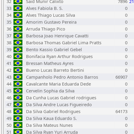
32
Said Munir Calixto
7896
21
33
Alves Fabiola B. S.
0
34
Alves Thiago Lucas Silva
0
35
Amorim Gustavo Pereira
0
36
Arruda Thiago Pico
0
37
Barbosa Joao Henrique Cavatti
0
38
Barbosa Thomas Gabriel Lima Pratts
0
39
Bento Kassio Gabriel Gebel
0
40
Bonifacia Ryan Arthur Rodrigues
0
41
Bressan Matheus Ayres
0
42
Bueno Lucas Barreto Bertini
0
43
Campanholo Pedro Antonio Barros
66907
44
Cavalcante Maria Eduarda Dede
0
45
Cervelin Sophia da Silva
0
46
Da Cunha Lucas Gabriel rodrigues
0
47
Da Silva Andre Lucas Figueiredo
0
48
Da Silva Gabriel Rodrigues
64173
49
Da Silva Kaua Eduardo S.
0
50
Da Silva Mateus Nunes
0
51
Da Silva Ryan Yuri Arruda
0