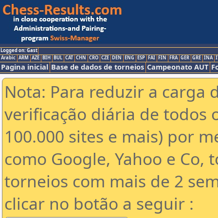
Logged on: Gast
Arabic
ARM
AZE
BIH
BUL
CAT
CHN
CRO
CZE
DEN
ENG
ESP
FAI
FIN
FRA
GER
GRE
INA
I
Pagina inicial
Base de dados de torneios
Campeonato AUT
F
Nota: Para reduzir a carga 
verificação diária de todos 
100.000 sites e mais) por 
como Google, Yahoo e Co, t
torneios com mais de 2 sem
clicar no botão a seguir :