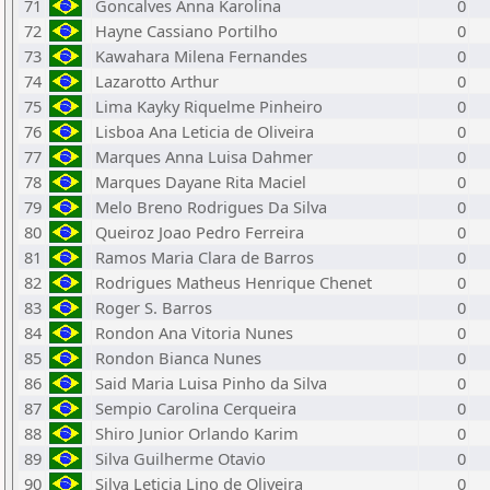
71
Goncalves Anna Karolina
0
72
Hayne Cassiano Portilho
0
73
Kawahara Milena Fernandes
0
74
Lazarotto Arthur
0
75
Lima Kayky Riquelme Pinheiro
0
76
Lisboa Ana Leticia de Oliveira
0
77
Marques Anna Luisa Dahmer
0
78
Marques Dayane Rita Maciel
0
79
Melo Breno Rodrigues Da Silva
0
80
Queiroz Joao Pedro Ferreira
0
81
Ramos Maria Clara de Barros
0
82
Rodrigues Matheus Henrique Chenet
0
83
Roger S. Barros
0
84
Rondon Ana Vitoria Nunes
0
85
Rondon Bianca Nunes
0
86
Said Maria Luisa Pinho da Silva
0
87
Sempio Carolina Cerqueira
0
88
Shiro Junior Orlando Karim
0
89
Silva Guilherme Otavio
0
90
Silva Leticia Lino de Oliveira
0