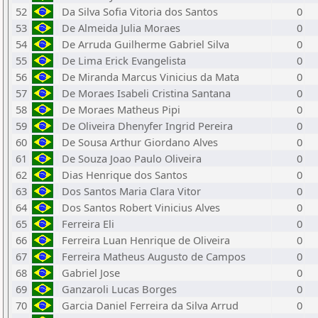
52
Da Silva Sofia Vitoria dos Santos
0
53
De Almeida Julia Moraes
0
54
De Arruda Guilherme Gabriel Silva
0
55
De Lima Erick Evangelista
0
56
De Miranda Marcus Vinicius da Mata
0
57
De Moraes Isabeli Cristina Santana
0
58
De Moraes Matheus Pipi
0
59
De Oliveira Dhenyfer Ingrid Pereira
0
60
De Sousa Arthur Giordano Alves
0
61
De Souza Joao Paulo Oliveira
0
62
Dias Henrique dos Santos
0
63
Dos Santos Maria Clara Vitor
0
64
Dos Santos Robert Vinicius Alves
0
65
Ferreira Eli
0
66
Ferreira Luan Henrique de Oliveira
0
67
Ferreira Matheus Augusto de Campos
0
68
Gabriel Jose
0
69
Ganzaroli Lucas Borges
0
70
Garcia Daniel Ferreira da Silva Arrud
0