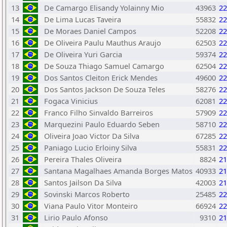
13
De Camargo Elisandy Yolainny Mio
43963
22
14
De Lima Lucas Taveira
55832
22
15
De Moraes Daniel Campos
52208
22
16
De Oliveira Paulu Mauthus Araujo
62503
22
17
De Oliveira Yuri Garcia
59374
22
18
De Souza Thiago Samuel Camargo
62504
22
19
Dos Santos Cleiton Erick Mendes
49600
22
20
Dos Santos Jackson De Souza Teles
58276
22
21
Fogaca Vinicius
62081
22
22
Franco Filho Sinvaldo Barreiros
57909
22
23
Marquezini Paulo Eduardo Seben
58710
22
24
Oliveira Joao Victor Da Silva
67285
22
25
Paniago Lucio Erloiny Silva
55831
22
26
Pereira Thales Oliveira
8824
21
27
Santana Magalhaes Amanda Borges Matos
40933
21
28
Santos Jailson Da Silva
42003
21
29
Sovinski Marcos Roberto
25485
22
30
Viana Paulo Vitor Monteiro
66924
22
31
Lirio Paulo Afonso
9310
21