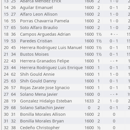
13
25
Abarca Mendez Erick
1606
2
1 - 0
14
26
Aguilar Emanuel
1600
2
0 - 1
15
27
Alfaro Leon Allison
1600
2
1 - 0
16
55
Porras Chavarria Pamela
1600
2
1 - 0
17
65
Soto Alfaro Braulio
1600
2
1 - 0
18
36
Campos Arguedas Adrian
1600
1½
+ - -
1
19
53
Paredes Cristian
1600
1½
0 - 1
1
20
45
Herrera Rodriguez Luis Manuel
1600
1½
0 - 1
1
21
34
Bustos Moises
1600
1½
0 - 1
1
22
43
Herrera Granados Felipe
1600
1
- - +
23
44
Herrera Rodriguez Luis Enrique
1600
1
0 - 1
24
62
Shih Gould Annie
1600
1
1 - 0
25
63
Shih Gould Danny
1600
1
0 - 1
26
57
Rojas Zarate Jose Ignacio
1600
1
0 - 1
27
64
Solano Mena Javier
1600
0
- - +
28
19
Gonzalez Hidalgo Esteban
1633
2
1 - 0
29
68
Solano Saltachin Javier
0
2
0 - 1
30
31
Bonilla Morales Allison
1600
2
0
31
32
Bonilla Morales Bryan
1600
2
0
32
38
Cedeño Christopher
1600
½
0