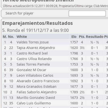
Última actualización19.12.2011 00:09:28, Propietario/Última carga: Club Metr
Search for player
Emparejamientos/Resultados
5. Ronda el 1911/12/17 a las 9:00
M.
No.
White
Elo
Pts.
Resultado
Pt
1
4
Valdes Torres Josue
1757
4
½ - ½
2
22
Tapia Alvarez Alejandro
1620
3½
0 - 1
3
3
1
Castro Richard Ixel
1798
3
0 - 1
4
3
Castro Ulloa Rolando
1766
3
½ - ½
5
5
Salas Torres Pamela
1753
3
½ - ½
6
39
Gonzalez M Oscar
1600
3
1 - 0
7
9
Leon Villalobos Carlos
1693
3
½ - ½
8
10
Alvarado Castro Francisco
1692
3
1 - 0
9
12
Mora Granados Esteban
1677
3
0 - 1
10
2
Fallas Saborìo Alejandro
1789
2½
0 - 1
2
11
13
Murillo Gonzalez David
1673
2½
1 - 0
12
35
Calvo Luis Guillermo
1600
2
1 - 0