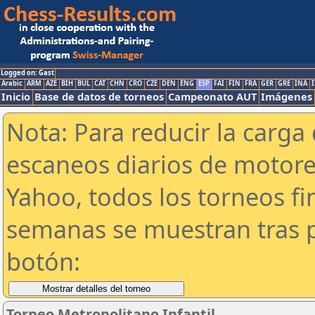
Logged on: Gast
Arabic
ARM
AZE
BIH
BUL
CAT
CHN
CRO
CZE
DEN
ENG
ESP
FAI
FIN
FRA
GER
GRE
INA
I
Inicio
Base de datos de torneos
Campeonato AUT
Imágenes
Nota: Para reducir la carga 
escaneos diarios de motor
Yahoo, todos los torneos f
semanas se muestran tras p
botón:
Torneo Metropolitano Infantil