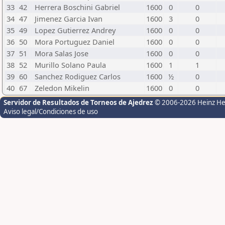
33
42
Herrera Boschini Gabriel
1600
0
0
34
47
Jimenez Garcia Ivan
1600
3
0
35
49
Lopez Gutierrez Andrey
1600
0
0
36
50
Mora Portuguez Daniel
1600
0
0
37
51
Mora Salas Jose
1600
0
0
38
52
Murillo Solano Paula
1600
1
1
39
60
Sanchez Rodiguez Carlos
1600
½
0
40
67
Zeledon Mikelin
1600
0
0
Servidor de Resultados de Torneos de Ajedrez
© 2006-2026 Heinz H
Aviso legal/Condiciones de uso