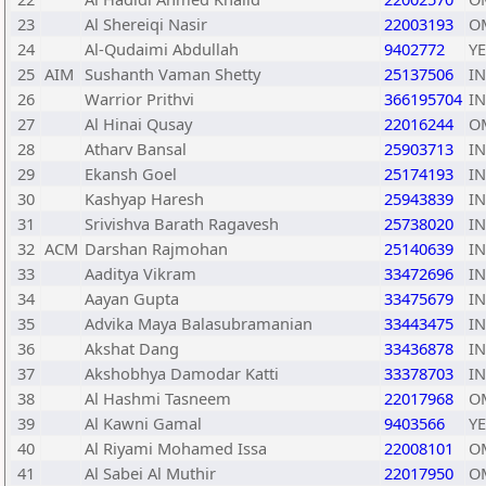
23
Al Shereiqi Nasir
22003193
O
24
Al-Qudaimi Abdullah
9402772
Y
25
AIM
Sushanth Vaman Shetty
25137506
I
26
Warrior Prithvi
366195704
I
27
Al Hinai Qusay
22016244
O
28
Atharv Bansal
25903713
I
29
Ekansh Goel
25174193
I
30
Kashyap Haresh
25943839
I
31
Srivishva Barath Ragavesh
25738020
I
32
ACM
Darshan Rajmohan
25140639
I
33
Aaditya Vikram
33472696
I
34
Aayan Gupta
33475679
I
35
Advika Maya Balasubramanian
33443475
I
36
Akshat Dang
33436878
I
37
Akshobhya Damodar Katti
33378703
I
38
Al Hashmi Tasneem
22017968
O
39
Al Kawni Gamal
9403566
Y
40
Al Riyami Mohamed Issa
22008101
O
41
Al Sabei Al Muthir
22017950
O