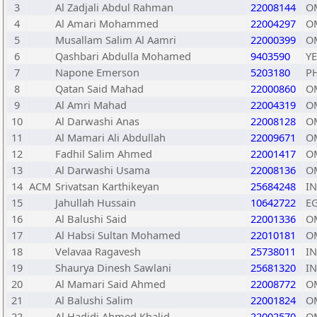
3
Al Zadjali Abdul Rahman
22008144
O
4
Al Amari Mohammed
22004297
O
5
Musallam Salim Al Aamri
22000399
O
6
Qashbari Abdulla Mohamed
9403590
Y
7
Napone Emerson
5203180
P
8
Qatan Said Mahad
22000860
O
9
Al Amri Mahad
22004319
O
10
Al Darwashi Anas
22008128
O
11
Al Mamari Ali Abdullah
22009671
O
12
Fadhil Salim Ahmed
22001417
O
13
Al Darwashi Usama
22008136
O
14
ACM
Srivatsan Karthikeyan
25684248
I
15
Jahullah Hussain
10642722
E
16
Al Balushi Said
22001336
O
17
Al Habsi Sultan Mohamed
22010181
O
18
Velavaa Ragavesh
25738011
I
19
Shaurya Dinesh Sawlani
25681320
I
20
Al Mamari Said Ahmed
22008772
O
21
Al Balushi Salim
22001824
O
22
Al Hadidi Ahmed Khalid
22002570
O