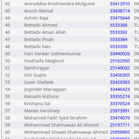
42
Aniruddha Krishnendra Mulgund
33412910
I
43
Anush Bansal
33438714
I
44
Ashvin Raja
33475644
I
45
Bettaibi Ahmed
5533368
T
46
Bettaibi Aman Allah
5533392
T
47
Bettaibi Ihsan
5533384
T
48
Bettaibi Kais
5533350
T
49
Hari Vardan Satheeskumar
33440026
I
50
Hudhaifa Maqbool
25162950
I
51
Ilanthirayan
25149032
I
52
Ishi Gupta
33456305
I
53
Izaan Shafeek
33429383
I
54
Joginder Mariappan
33446423
I
55
Kanushi Kishore
33355274
I
56
Krishanu Sai
33370524
I
57
Manan Varshney
25973991
I
58
Mohamed Fadil Syed Ibrahim
33474079
I
59
Mohammad Shahnawaz Ali Ahmed
25197711
I
60
Mohammad Shoaib Shahnawaz Ahmed
25959905
I