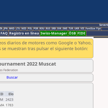
Servert
TA
JPN
MKD
LTU
NED
POL
POR
ROU
RUS
SRB
SVK
SWE
TUR
UKR
VIE
FontSize:11pt
FAQ
Registro en línea
Swiss-Manager
ÖSB
FIDE
aneos diarios de motores como Google o Yahoo,
 se muestran tras pulsar el siguiente botón:
Tournament 2022 Muscat
ss Federation
Buscar
ED
Elo
EM
2423
MA
1783