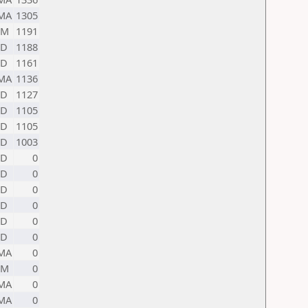
MA
1305
EM
1191
ND
1188
ND
1161
MA
1136
ND
1127
ND
1105
ND
1105
ND
1003
ND
0
ND
0
ND
0
ND
0
ND
0
ND
0
MA
0
EM
0
MA
0
MA
0