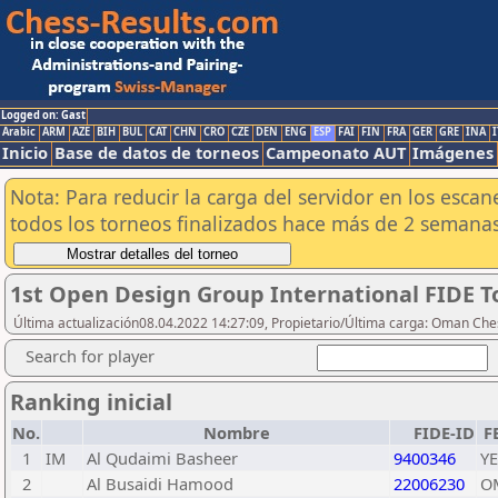
Logged on: Gast
Arabic
ARM
AZE
BIH
BUL
CAT
CHN
CRO
CZE
DEN
ENG
ESP
FAI
FIN
FRA
GER
GRE
INA
I
Inicio
Base de datos de torneos
Campeonato AUT
Imágenes
Nota: Para reducir la carga del servidor en los esc
todos los torneos finalizados hace más de 2 semanas
1st Open Design Group International FIDE 
Última actualización08.04.2022 14:27:09, Propietario/Última carga: Oman Che
Search for player
Ranking inicial
No.
Nombre
FIDE-ID
F
1
IM
Al Qudaimi Basheer
9400346
Y
2
Al Busaidi Hamood
22006230
O