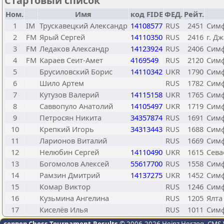
Стартовый список
Ном.
Имя
код FIDE
ФЕД.
Рейт.
1
IM
Трускавецкий Александр
14108577
RUS
2451
Сим
2
FM
Ярый Сергей
14110350
RUS
2416
г. Д
3
FM
Ледаков Александр
14123924
RUS
2406
Сим
4
FM
Караев Сеит-Амет
4169549
RUS
2120
Симф
5
Брусиловский Борис
14110342
UKR
1790
Сим
6
Шило Артем
RUS
1782
Сим
7
Кутузов Валерий
14115158
UKR
1765
Сим
8
Саввопуло Анатолий
14105497
UKR
1719
Симф
9
Петросян Никита
34357874
RUS
1691
Сим
10
Крепкий Игорь
34313443
RUS
1688
Сим
11
Ларионов Виталий
RUS
1669
Симф
12
Нелюбин Сергей
14110490
UKR
1615
Сева
13
Богомолов Алексей
55617700
RUS
1558
Сим
14
Рамзин Дмитрий
14137275
UKR
1452
Сим
15
Комар Виктор
RUS
1246
Сим
16
Кузьмина Ангелина
RUS
1205
Ялта
17
Киселёв Илья
RUS
1011
Сим