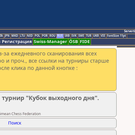
Servert
TA
JPN
MKD
LTU
NED
POL
POR
ROU
RUS
SRB
SVK
SWE
TUR
UKR
VIE
FontSize:11pt
 Регистрация
Swiss-Manager
ÖSB
FIDE
з-за ежедневного сканирования всех
o и проч., все ссылки на турниры старше
сле клика по данной кнопке :
урнир "Кубок выходного дня".
imean Chess Federation
Поиск