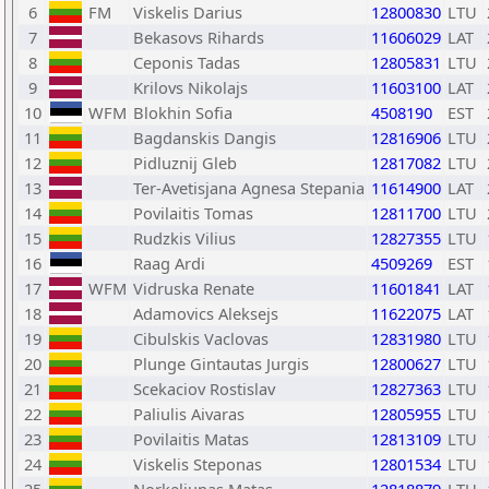
6
FM
Viskelis Darius
12800830
LTU
7
Bekasovs Rihards
11606029
LAT
8
Ceponis Tadas
12805831
LTU
9
Krilovs Nikolajs
11603100
LAT
10
WFM
Blokhin Sofia
4508190
EST
11
Bagdanskis Dangis
12816906
LTU
12
Pidluznij Gleb
12817082
LTU
13
Ter-Avetisjana Agnesa Stepania
11614900
LAT
14
Povilaitis Tomas
12811700
LTU
15
Rudzkis Vilius
12827355
LTU
16
Raag Ardi
4509269
EST
17
WFM
Vidruska Renate
11601841
LAT
18
Adamovics Aleksejs
11622075
LAT
19
Cibulskis Vaclovas
12831980
LTU
20
Plunge Gintautas Jurgis
12800627
LTU
21
Scekaciov Rostislav
12827363
LTU
22
Paliulis Aivaras
12805955
LTU
23
Povilaitis Matas
12813109
LTU
24
Viskelis Steponas
12801534
LTU