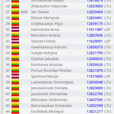
25
Norkeliunas Matas
12818879
LTU
26
Zilakauskis Steponas
12823660
LTU
27
AIM
Ser Daniel
12829404
LTU
28
Misiuk Martynas
12824461
LTU
29
Grybkauskas Pijus
12839175
LTU
30
Kazmerika Anna
11611987
LAT
31
Michailov Andrej
12807656
LTU
32
Steiners Emils
11629991
LAT
33
Gavenavicius Karolis
12838373
LTU
34
Sukyte Kotryna
12821799
LTU
35
Dijokas Jokubas
12840653
LTU
36
Norkunas Azuolas
12826626
LTU
37
Pocius Ricardas Povilas
12821870
LTU
38
Spirkova Marija
11615680
LAT
39
Lavrentjevas Dominykas
12834548
LTU
40
Januseviciute Donata
12803669
LTU
41
Jasiukaitis Domantas
12822795
LTU
42
Ribinskas Gediminas
12847585
LTU
43
Barsciauskas Gintautas
12802590
LTU
44
Dudnikas Motiejus
12821217
LTU