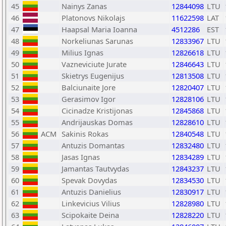
45
Nainys Zanas
12844098
LTU
46
Platonovs Nikolajs
11622598
LAT
47
Haapsal Maria Ioanna
4512286
EST
48
Norkeliunas Sarunas
12833967
LTU
49
Milius Ignas
12826618
LTU
50
Vazneviciute Jurate
12846643
LTU
51
Skietrys Eugenijus
12813508
LTU
52
Balciunaite Jore
12820407
LTU
53
Gerasimov Igor
12828106
LTU
54
Cicinadze Kristijonas
12845868
LTU
55
Andrijauskas Domas
12828610
LTU
56
ACM
Sakinis Rokas
12840548
LTU
57
Antuzis Domantas
12832480
LTU
58
Jasas Ignas
12834289
LTU
59
Jamantas Tautvydas
12843237
LTU
60
Spevak Dovydas
12834530
LTU
61
Antuzis Danielius
12830917
LTU
62
Linkevicius Vilius
12828980
LTU
63
Scipokaite Deina
12828220
LTU