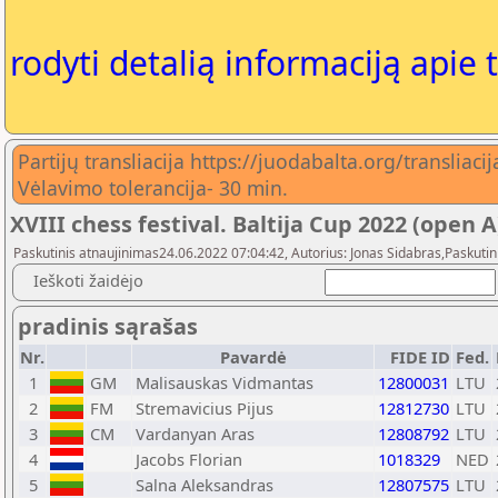
rodyti detalią informaciją apie 
Partijų transliacija https://juodabalta.org/transliacij
Vėlavimo tolerancija- 30 min.
XVIII chess festival. Baltija Cup 2022 (open A
Paskutinis atnaujinimas24.06.2022 07:04:42, Autorius: Jonas Sidabras,Paskutin
Ieškoti žaidėjo
pradinis sąrašas
Nr.
Pavardė
FIDE ID
Fed.
1
GM
Malisauskas Vidmantas
12800031
LTU
2
FM
Stremavicius Pijus
12812730
LTU
3
CM
Vardanyan Aras
12808792
LTU
4
Jacobs Florian
1018329
NED
5
Salna Aleksandras
12807575
LTU