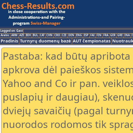
Logged on: Gast
Arabic
ARM
AZE
BIH
BUL
CAT
CHN
CRO
CZE
DEN
ENG
ESP
FAI
FIN
FRA
GER
GRE
INA
I
Pradinis
Turnyrų duomenų bazė
AUT čempionatas
Nuotrau
Pastaba: kad būtų apribota
apkrova dėl paieškos sistem
Yahoo and Co ir pan. veiklo
puslapių ir daugiau), skenu
dviejų savaičių (pagal turn
nuorodos rodomos tik spragt