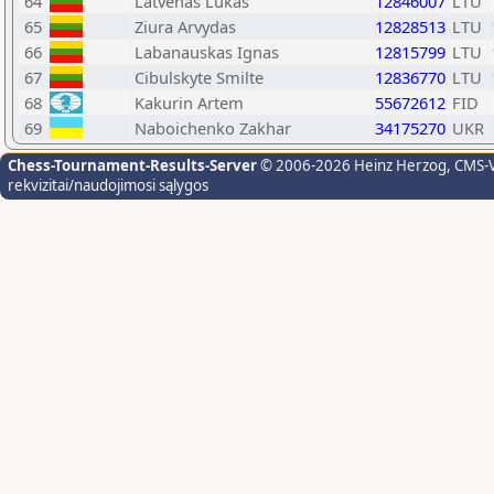
64
Latvenas Lukas
12846007
LTU
65
Ziura Arvydas
12828513
LTU
66
Labanauskas Ignas
12815799
LTU
67
Cibulskyte Smilte
12836770
LTU
68
Kakurin Artem
55672612
FID
69
Naboichenko Zakhar
34175270
UKR
Chess-Tournament-Results-Server
© 2006-2026 Heinz Herzog
, CMS-
rekvizitai/naudojimosi sąlygos