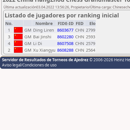
Última actualización03.04.2022 13:56:26, Propietario/Última carga: Chinesech
Listado de jugadores por ranking inicial
No.
Nombre
FIDE-ID
FED
Elo
1
GM
Ding Liren
8603677
CHN
2799
3
GM
Bai Jinshi
8602280
CHN
2593
4
GM
Li Di
8607508
CHN
2579
2
GM
Xu Xiangyu
8608288
CHN
2564
Servidor de Resultados de Torneos de Ajedrez
© 2006-2026 Heinz H
Aviso legal/Condiciones de uso