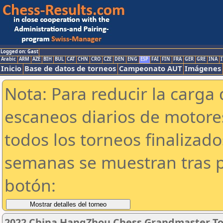
Logged on: Gast
Arabic
ARM
AZE
BIH
BUL
CAT
CHN
CRO
CZE
DEN
ENG
ESP
FAI
FIN
FRA
GER
GRE
INA
I
Inicio
Base de datos de torneos
Campeonato AUT
Imágenes
Nota: Para reducir la carga 
escaneos diarios de motor
todos los torneos finalizad
semanas se muestran tras p
botón:
2022 China HangZhou Chess Grandmaster T