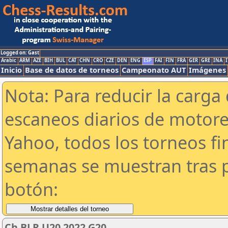
Logged on: Gast
Arabic
ARM
AZE
BIH
BUL
CAT
CHN
CRO
CZE
DEN
ENG
ESP
FAI
FIN
FRA
GER
GRE
INA
I
Inicio
Base de datos de torneos
Campeonato AUT
Imágenes
Nota: Para reducir la carga 
escaneos diarios de motor
Yahoo, todos los torneos f
semanas se muestran tras p
botón:
Ch BLR U20 2022 G20