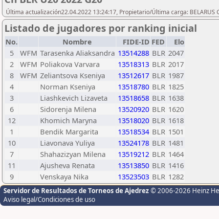
Última actualización22.04.2022 13:24:17, Propietario/Última carga: BELAR
Listado de jugadores por ranking inicial
No.
Nombre
FIDE-ID
FED
Elo
5
WFM
Tarasenka Aliaksandra
13514288
BLR
2047
2
WFM
Poliakova Varvara
13518313
BLR
2017
8
WFM
Zeliantsova Kseniya
13512617
BLR
1987
4
Norman Kseniya
13518780
BLR
1825
3
Liashkevich Lizaveta
13518658
BLR
1638
6
Sidorenja Milena
13520920
BLR
1620
12
Khomich Maryna
13518020
BLR
1618
1
Bendik Margarita
13518534
BLR
1501
10
Liavonava Yuliya
13524178
BLR
1481
7
Shahazizyan Milena
13519212
BLR
1464
11
Ajusheva Renata
13513850
BLR
1416
9
Venskaya Nika
13523503
BLR
1282
Servidor de Resultados de Torneos de Ajedrez
© 2006-2026 Heinz H
Aviso legal/Condiciones de uso