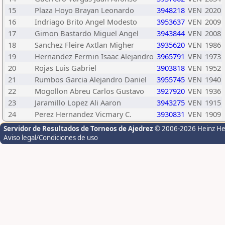
15
Plaza Hoyo Brayan Leonardo
3948218
VEN
2020
16
Indriago Brito Angel Modesto
3953637
VEN
2009
17
Gimon Bastardo Miguel Angel
3943844
VEN
2008
18
Sanchez Fleire Axtlan Migher
3935620
VEN
1986
19
Hernandez Fermin Isaac Alejandro
3965791
VEN
1973
20
Rojas Luis Gabriel
3903818
VEN
1952
21
Rumbos Garcia Alejandro Daniel
3955745
VEN
1940
22
Mogollon Abreu Carlos Gustavo
3927920
VEN
1936
23
Jaramillo Lopez Ali Aaron
3943275
VEN
1915
24
Perez Hernandez Vicmary C.
3930831
VEN
1909
Servidor de Resultados de Torneos de Ajedrez
© 2006-2026 Heinz H
Aviso legal/Condiciones de uso