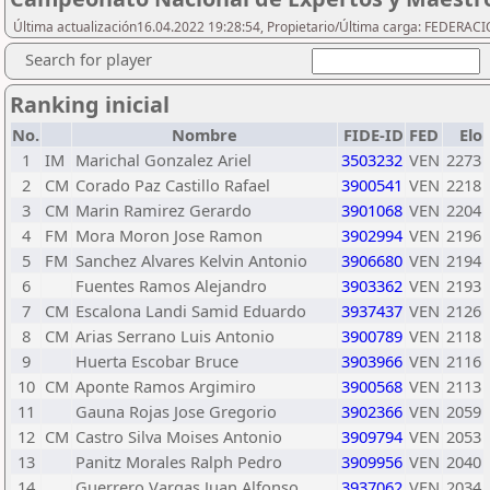
Última actualización16.04.2022 19:28:54, Propietario/Última carga: FEDERA
Search for player
Ranking inicial
No.
Nombre
FIDE-ID
FED
Elo
1
IM
Marichal Gonzalez Ariel
3503232
VEN
2273
2
CM
Corado Paz Castillo Rafael
3900541
VEN
2218
3
CM
Marin Ramirez Gerardo
3901068
VEN
2204
4
FM
Mora Moron Jose Ramon
3902994
VEN
2196
5
FM
Sanchez Alvares Kelvin Antonio
3906680
VEN
2194
6
Fuentes Ramos Alejandro
3903362
VEN
2193
7
CM
Escalona Landi Samid Eduardo
3937437
VEN
2126
8
CM
Arias Serrano Luis Antonio
3900789
VEN
2118
9
Huerta Escobar Bruce
3903966
VEN
2116
10
CM
Aponte Ramos Argimiro
3900568
VEN
2113
11
Gauna Rojas Jose Gregorio
3902366
VEN
2059
12
CM
Castro Silva Moises Antonio
3909794
VEN
2053
13
Panitz Morales Ralph Pedro
3909956
VEN
2040
14
Guerrero Vargas Juan Alfonso
3937062
VEN
2034