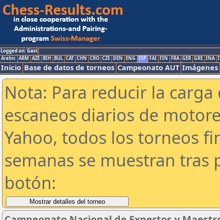
Logged on: Gast
Arabic
ARM
AZE
BIH
BUL
CAT
CHN
CRO
CZE
DEN
ENG
ESP
FAI
FIN
FRA
GER
GRE
INA
I
Inicio
Base de datos de torneos
Campeonato AUT
Imágenes
Nota: Para reducir la carga 
escaneos diarios de motor
Yahoo, todos los torneos f
semanas se muestran tras p
botón:
Campeonato Nacional de Expertos y Maestro